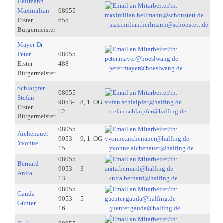
Heilmann
Maximilian
08055
Erster
655
maximilian.heilmann@schonstett.de
Bürgermeister
Mayer Dr.
Peter
08055
Erster
488
peter.mayer@hoeslwang.de
Bürgermeister
Schlaipfer
08055
Stefan
9053-
8, 1. OG
Erster
12
stefan.schlaipfer@halfing.de
Bürgermeister
08055
Aichenauer
9053-
9, 1. OG
Yvonne
15
yvonne.aichenauer@halfing.de
08055
Bernard
9053-
3
Anita
13
anita.bernard@halfing.de
08055
Gauda
9053-
5
Günter
16
guenter.gauda@halfing.de