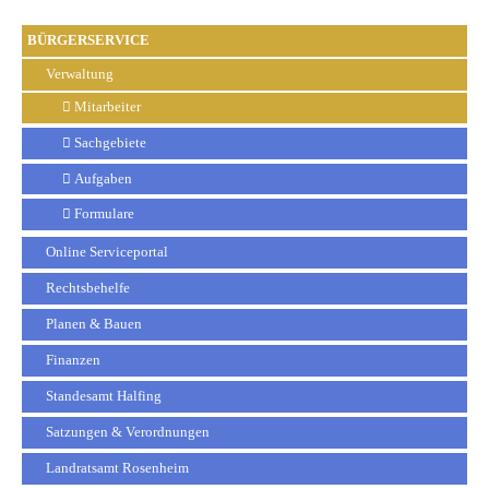
BÜRGERSERVICE
Verwaltung
Mitarbeiter
Sachgebiete
Aufgaben
Formulare
Online Serviceportal
Rechtsbehelfe
Planen & Bauen
Finanzen
Standesamt Halfing
Satzungen & Verordnungen
Landratsamt Rosenheim