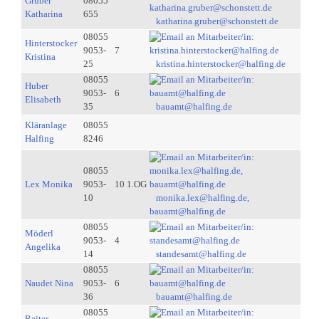
Gruber
08055
Katharina
655
katharina.gruber@schonstett.de
08055
Hinterstocker
9053-
7
Kristina
25
kristina.hinterstocker@halfing.de
08055
Huber
9053-
6
Elisabeth
35
bauamt@halfing.de
Kläranlage
08055
Halfing
8246
08055
Lex Monika
9053-
10 1.OG
10
monika.lex@halfing.de,
bauamt@halfing.de
08055
Möderl
9053-
4
Angelika
14
standesamt@halfing.de
08055
Naudet Nina
9053-
6
36
bauamt@halfing.de
08055
Reiter