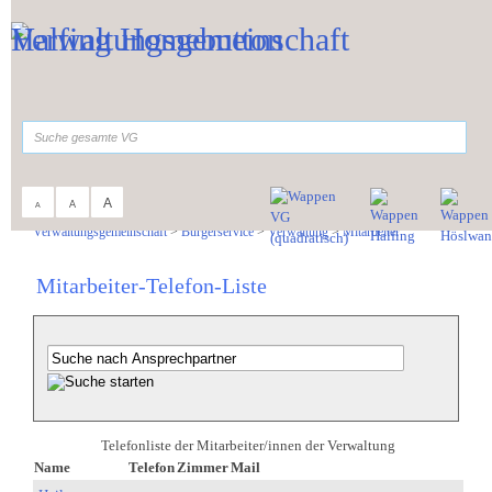
Zum Inhalt
,
zur Navigation
oder
zur Startseite
springen.
suchen
A
A
A
Sie sind hier:
Verwaltungsgemeinschaft
>
Bürgerservice
>
Verwaltung
>
Mitarbeiter
Mitarbeiter-Telefon-Liste
Telefonliste der Mitarbeiter/innen der Verwaltung
Name
Telefon
Zimmer
Mail