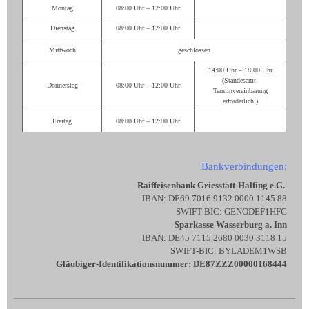
Montag
08:00 Uhr – 12:00 Uhr
Dienstag
08:00 Uhr – 12:00 Uhr
Mittwoch
geschlossen
14:00 Uhr – 18:00 Uhr
(Standesamt:
Donnerstag
08:00 Uhr – 12:00 Uhr
Terminvereinbarung
erforderlich!)
Freitag
08:00 Uhr – 12:00 Uhr
Bankverbindungen:
Raiffeisenbank Griesstätt-Halfing e.G.
IBAN: DE69 7016 9132 0000 1145 88
SWIFT-BIC: GENODEF1HFG
Sparkasse Wasserburg a. Inn
IBAN: DE45 7115 2680 0030 3118 15
SWIFT-BIC: BYLADEM1WSB
Gläubiger-Identifikationsnummer: DE87ZZZ00000168444