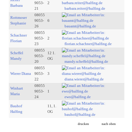
9053-
2
Barbara
21
barbara.reiter@halfing.de
08055
Rottmoser
9053-
6
Stephanie
26
bauamt@halfing.de
08055
Schachner
9053-
2
Florian
23
florian.schachner@halfing.de
08055
Scheffel
12 1.
9053-
Mandy
OG
20
mandy.scheffel@halfing.de
08055
Wierer Diana
9053-
3
22
diana.wierer@halfing.de
08055
Winhart
9053-
1
Maria
24
ewo@halfing.de
Bauhof
11, 1.
Halfing
OG
bauhof@halfing.de
drucken
nach oben