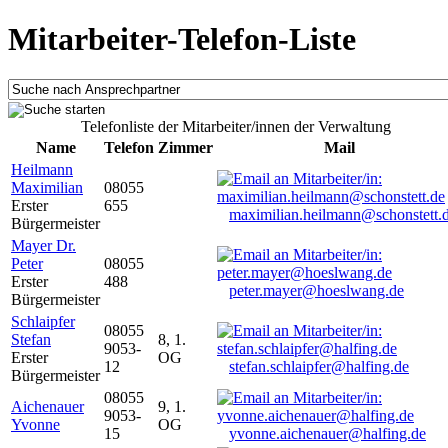
Mitarbeiter-Telefon-Liste
Telefonliste der Mitarbeiter/innen der Verwaltung
Name
Telefon
Zimmer
Mail
Heilmann
Maximilian
08055
Erster
655
maximilian.heilmann@schonstett.
Bürgermeister
Mayer Dr.
Peter
08055
Erster
488
peter.mayer@hoeslwang.de
Bürgermeister
Schlaipfer
08055
Stefan
8, 1.
9053-
Erster
OG
12
stefan.schlaipfer@halfing.de
Bürgermeister
08055
Aichenauer
9, 1.
9053-
Yvonne
OG
15
yvonne.aichenauer@halfing.de