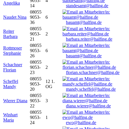
9053-
4
Angelika
14
standesamt@halfing.de
08055
Naudet Nina
9053-
6
36
bauamt@halfing.de
08055
Reiter
9053-
2
Barbara
21
barbara.reiter@halfing.de
08055
Rottmoser
9053-
6
Stephanie
26
bauamt@halfing.de
08055
Schachner
9053-
2
Florian
23
florian.schachner@halfing.de
08055
Scheffel
12 1.
9053-
Mandy
OG
20
mandy.scheffel@halfing.de
08055
Wierer Diana
9053-
3
22
diana.wierer@halfing.de
08055
Winhart
9053-
1
Maria
24
ewo@halfing.de