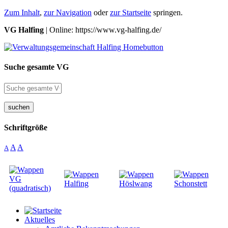
Zum Inhalt
,
zur Navigation
oder
zur Startseite
springen.
VG Halfing
| Online: https://www.vg-halfing.de/
Suche gesamte VG
suchen
Schriftgröße
A
A
A
Aktuelles