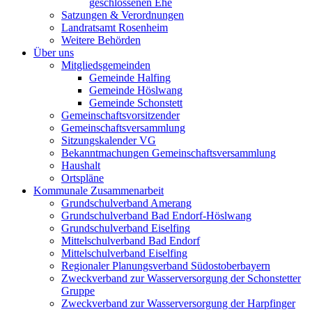
geschlossenen Ehe
Satzungen & Verordnungen
Landratsamt Rosenheim
Weitere Behörden
Über uns
Mitgliedsgemeinden
Gemeinde Halfing
Gemeinde Höslwang
Gemeinde Schonstett
Gemeinschaftsvorsitzender
Gemeinschaftsversammlung
Sitzungskalender VG
Bekanntmachungen Gemeinschaftsversammlung
Haushalt
Ortspläne
Kommunale Zusammenarbeit
Grundschulverband Amerang
Grundschulverband Bad Endorf-Höslwang
Grundschulverband Eiselfing
Mittelschulverband Bad Endorf
Mittelschulverband Eiselfing
Regionaler Planungsverband Südostoberbayern
Zweckverband zur Wasserversorgung der Schonstetter
Gruppe
Zweckverband zur Wasserversorgung der Harpfinger