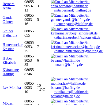
08055
Bernard
9053-
3
Anita
13
anita.bernard@halfing.de
08055
Gauda
9053-
5
Günter
16
guenter.gauda@halfing.de
Gruber
08055
Katharina
655
katharina.gruber@schonstett.de
08055
Hinterstocker
9053-
7
Kristina
25
kristina.hinterstocker@halfing.de
08055
Huber
9053-
6
Elisabeth
35
bauamt@halfing.de
Kläranlage
08055
Halfing
8246
08055
10
Lex Monika
9053-
1.OG
10
monika.lex@halfing.de,
bauamt@halfing.de
08055
Möderl