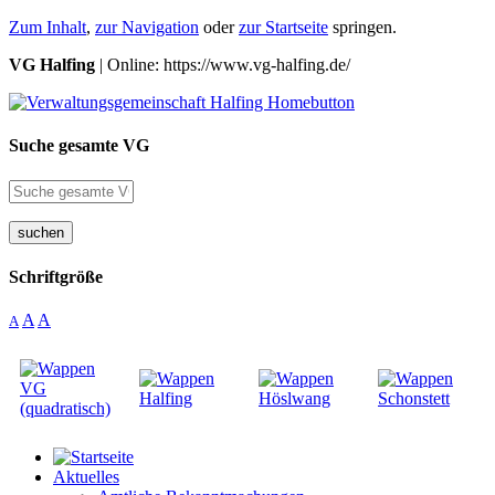
Zum Inhalt
,
zur Navigation
oder
zur Startseite
springen.
VG Halfing
| Online: https://www.vg-halfing.de/
Suche gesamte VG
suchen
Schriftgröße
A
A
A
Aktuelles