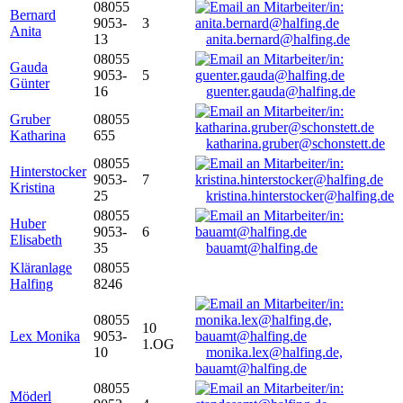
08055
Bernard
9053-
3
Anita
13
anita.bernard@halfing.de
08055
Gauda
9053-
5
Günter
16
guenter.gauda@halfing.de
Gruber
08055
Katharina
655
katharina.gruber@schonstett.de
08055
Hinterstocker
9053-
7
Kristina
25
kristina.hinterstocker@halfing.de
08055
Huber
9053-
6
Elisabeth
35
bauamt@halfing.de
Kläranlage
08055
Halfing
8246
08055
10
Lex Monika
9053-
1.OG
10
monika.lex@halfing.de,
bauamt@halfing.de
08055
Möderl