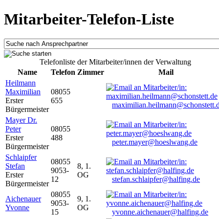
Mitarbeiter-Telefon-Liste
Telefonliste der Mitarbeiter/innen der Verwaltung
Name
Telefon
Zimmer
Mail
Heilmann
Maximilian
08055
Erster
655
maximilian.heilmann@schonstett.
Bürgermeister
Mayer Dr.
Peter
08055
Erster
488
peter.mayer@hoeslwang.de
Bürgermeister
Schlaipfer
08055
Stefan
8, 1.
9053-
Erster
OG
12
stefan.schlaipfer@halfing.de
Bürgermeister
08055
Aichenauer
9, 1.
9053-
Yvonne
OG
15
yvonne.aichenauer@halfing.de