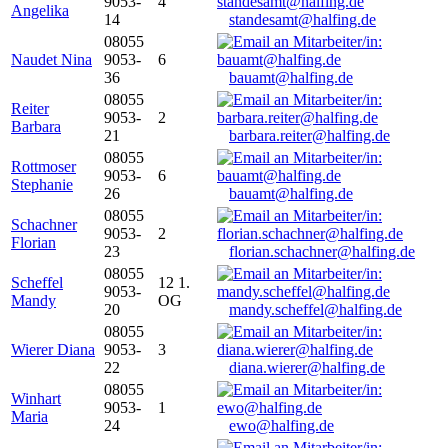
9053-
4
Angelika
14
standesamt@halfing.de
08055
Naudet Nina
9053-
6
36
bauamt@halfing.de
08055
Reiter
9053-
2
Barbara
21
barbara.reiter@halfing.de
08055
Rottmoser
9053-
6
Stephanie
26
bauamt@halfing.de
08055
Schachner
9053-
2
Florian
23
florian.schachner@halfing.de
08055
Scheffel
12 1.
9053-
Mandy
OG
20
mandy.scheffel@halfing.de
08055
Wierer Diana
9053-
3
22
diana.wierer@halfing.de
08055
Winhart
9053-
1
Maria
24
ewo@halfing.de