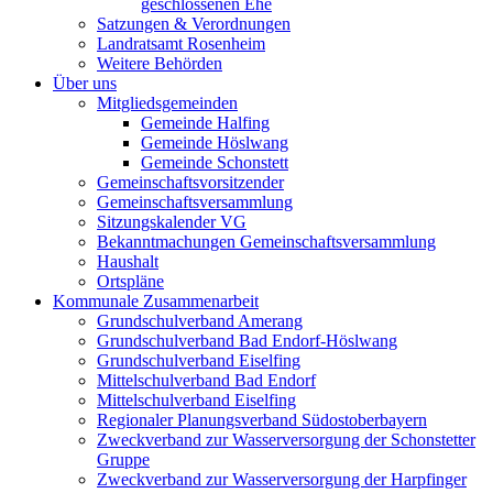
geschlossenen Ehe
Satzungen & Verordnungen
Landratsamt Rosenheim
Weitere Behörden
Über uns
Mitgliedsgemeinden
Gemeinde Halfing
Gemeinde Höslwang
Gemeinde Schonstett
Gemeinschaftsvorsitzender
Gemeinschaftsversammlung
Sitzungskalender VG
Bekanntmachungen Gemeinschaftsversammlung
Haushalt
Ortspläne
Kommunale Zusammenarbeit
Grundschulverband Amerang
Grundschulverband Bad Endorf-Höslwang
Grundschulverband Eiselfing
Mittelschulverband Bad Endorf
Mittelschulverband Eiselfing
Regionaler Planungsverband Südostoberbayern
Zweckverband zur Wasserversorgung der Schonstetter
Gruppe
Zweckverband zur Wasserversorgung der Harpfinger