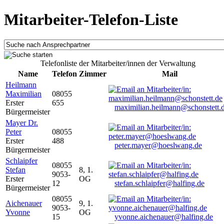
Mitarbeiter-Telefon-Liste
Telefonliste der Mitarbeiter/innen der Verwaltung
Name
Telefon
Zimmer
Mail
Heilmann
Maximilian
08055
Erster
655
maximilian.heilmann@schonstett.
Bürgermeister
Mayer Dr.
Peter
08055
Erster
488
peter.mayer@hoeslwang.de
Bürgermeister
Schlaipfer
08055
Stefan
8, 1.
9053-
Erster
OG
12
stefan.schlaipfer@halfing.de
Bürgermeister
08055
Aichenauer
9, 1.
9053-
Yvonne
OG
15
yvonne.aichenauer@halfing.de