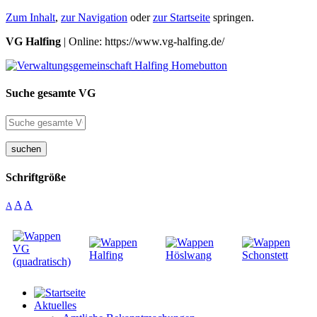
Zum Inhalt
,
zur Navigation
oder
zur Startseite
springen.
VG Halfing
| Online: https://www.vg-halfing.de/
Suche gesamte VG
suchen
Schriftgröße
A
A
A
Aktuelles