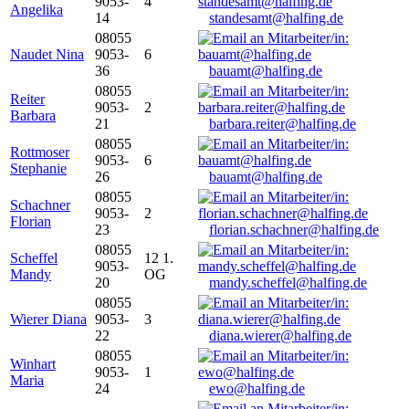
9053-
4
Angelika
14
standesamt@halfing.de
08055
Naudet Nina
9053-
6
36
bauamt@halfing.de
08055
Reiter
9053-
2
Barbara
21
barbara.reiter@halfing.de
08055
Rottmoser
9053-
6
Stephanie
26
bauamt@halfing.de
08055
Schachner
9053-
2
Florian
23
florian.schachner@halfing.de
08055
Scheffel
12 1.
9053-
Mandy
OG
20
mandy.scheffel@halfing.de
08055
Wierer Diana
9053-
3
22
diana.wierer@halfing.de
08055
Winhart
9053-
1
Maria
24
ewo@halfing.de