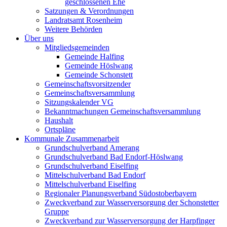
geschlossenen Ehe
Satzungen & Verordnungen
Landratsamt Rosenheim
Weitere Behörden
Über uns
Mitgliedsgemeinden
Gemeinde Halfing
Gemeinde Höslwang
Gemeinde Schonstett
Gemeinschaftsvorsitzender
Gemeinschaftsversammlung
Sitzungskalender VG
Bekanntmachungen Gemeinschaftsversammlung
Haushalt
Ortspläne
Kommunale Zusammenarbeit
Grundschulverband Amerang
Grundschulverband Bad Endorf-Höslwang
Grundschulverband Eiselfing
Mittelschulverband Bad Endorf
Mittelschulverband Eiselfing
Regionaler Planungsverband Südostoberbayern
Zweckverband zur Wasserversorgung der Schonstetter
Gruppe
Zweckverband zur Wasserversorgung der Harpfinger