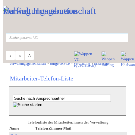
Zum Inhalt
,
zur Navigation
oder
zur Startseite
springen.
suchen
A
A
A
Sie sind hier:
Verwaltungsgemeinschaft
>
Bürgerservice
>
Verwaltung
>
Mitarbeiter
Mitarbeiter-Telefon-Liste
Telefonliste der Mitarbeiter/innen der Verwaltung
Name
Telefon
Zimmer
Mail