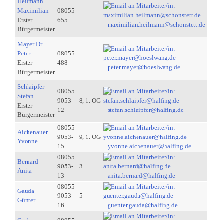
Heilmann
Maximilian
08055
Erster
655
maximilian.heilmann@schonstett.de
Bürgermeister
Mayer Dr.
Peter
08055
Erster
488
peter.mayer@hoeslwang.de
Bürgermeister
Schlaipfer
08055
Stefan
9053-
8, 1. OG
Erster
12
stefan.schlaipfer@halfing.de
Bürgermeister
08055
Aichenauer
9053-
9, 1. OG
Yvonne
15
yvonne.aichenauer@halfing.de
08055
Bernard
9053-
3
Anita
13
anita.bernard@halfing.de
08055
Gauda
9053-
5
Günter
16
guenter.gauda@halfing.de