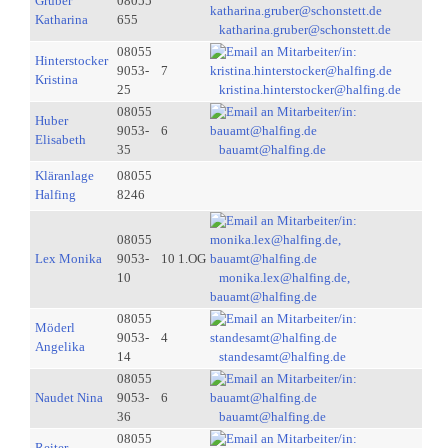
Gruber
08055
Katharina
655
katharina.gruber@schonstett.de
08055
Hinterstocker
9053-
7
Kristina
25
kristina.hinterstocker@halfing.de
08055
Huber
9053-
6
Elisabeth
35
bauamt@halfing.de
Kläranlage
08055
Halfing
8246
08055
Lex Monika
9053-
10 1.OG
10
monika.lex@halfing.de,
bauamt@halfing.de
08055
Möderl
9053-
4
Angelika
14
standesamt@halfing.de
08055
Naudet Nina
9053-
6
36
bauamt@halfing.de
08055
Reiter