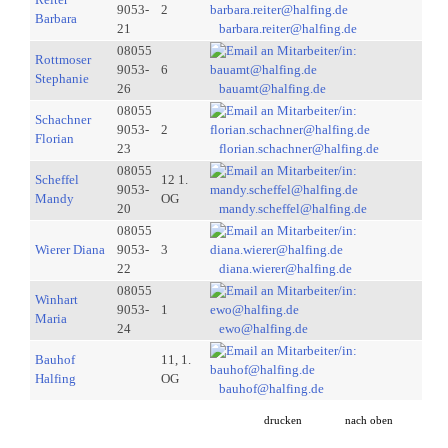
9053-
2
Barbara
21
barbara.reiter@halfing.de
08055
Rottmoser
9053-
6
Stephanie
26
bauamt@halfing.de
08055
Schachner
9053-
2
Florian
23
florian.schachner@halfing.de
08055
Scheffel
12 1.
9053-
Mandy
OG
20
mandy.scheffel@halfing.de
08055
Wierer Diana
9053-
3
22
diana.wierer@halfing.de
08055
Winhart
9053-
1
Maria
24
ewo@halfing.de
Bauhof
11, 1.
Halfing
OG
bauhof@halfing.de
drucken
nach oben