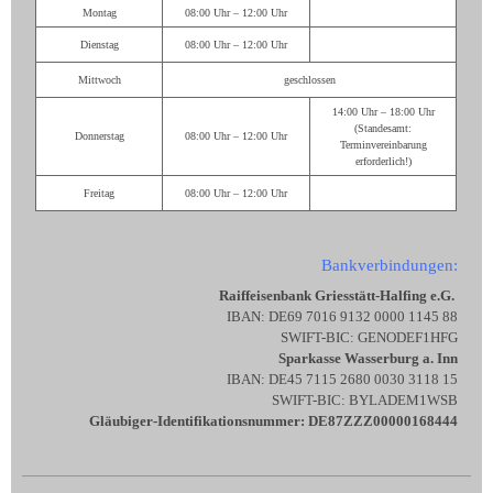
Montag
08:00 Uhr – 12:00 Uhr
Dienstag
08:00 Uhr – 12:00 Uhr
Mittwoch
geschlossen
14:00 Uhr – 18:00 Uhr
(Standesamt:
Donnerstag
08:00 Uhr – 12:00 Uhr
Terminvereinbarung
erforderlich!)
Freitag
08:00 Uhr – 12:00 Uhr
Bankverbindungen:
Raiffeisenbank Griesstätt-Halfing e.G.
IBAN: DE69 7016 9132 0000 1145 88
SWIFT-BIC: GENODEF1HFG
Sparkasse Wasserburg a. Inn
IBAN: DE45 7115 2680 0030 3118 15
SWIFT-BIC: BYLADEM1WSB
Gläubiger-Identifikationsnummer: DE87ZZZ00000168444