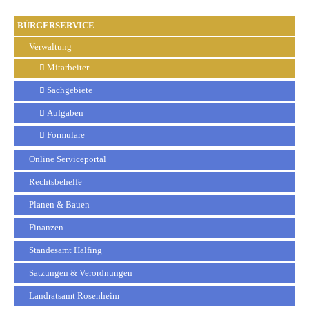
BÜRGERSERVICE
Verwaltung
Mitarbeiter
Sachgebiete
Aufgaben
Formulare
Online Serviceportal
Rechtsbehelfe
Planen & Bauen
Finanzen
Standesamt Halfing
Satzungen & Verordnungen
Landratsamt Rosenheim