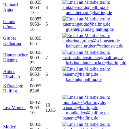
08055
Bernard
9053-
3
Anita
13
anita.bernard@halfing.de
08055
Gauda
9053-
5
Günter
16
guenter.gauda@halfing.de
Gruber
08055
Katharina
655
katharina.gruber@schonstett.de
08055
Hinterstocker
9053-
7
Kristina
25
kristina.hinterstocker@halfing.de
08055
Huber
9053-
6
Elisabeth
35
bauamt@halfing.de
Kläranlage
08055
Halfing
8246
08055
10
Lex Monika
9053-
1.OG
10
monika.lex@halfing.de,
bauamt@halfing.de
08055
Möderl