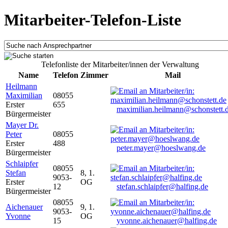
Mitarbeiter-Telefon-Liste
Telefonliste der Mitarbeiter/innen der Verwaltung
Name
Telefon
Zimmer
Mail
Heilmann
Maximilian
08055
Erster
655
maximilian.heilmann@schonstett.
Bürgermeister
Mayer Dr.
Peter
08055
Erster
488
peter.mayer@hoeslwang.de
Bürgermeister
Schlaipfer
08055
Stefan
8, 1.
9053-
Erster
OG
12
stefan.schlaipfer@halfing.de
Bürgermeister
08055
Aichenauer
9, 1.
9053-
Yvonne
OG
15
yvonne.aichenauer@halfing.de