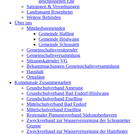
geschlossenen Ehe
Satzungen & Verordnungen
Landratsamt Rosenheim
Weitere Behörden
Über uns
Mitgliedsgemeinden
Gemeinde Halfing
Gemeinde Höslwang
Gemeinde Schonstett
Gemeinschaftsvorsitzender
Gemeinschaftsversammlung
Sitzungskalender VG
Bekanntmachungen Gemeinschaftsversammlung
Haushalt
Ortspläne
Kommunale Zusammenarbeit
Grundschulverband Amerang
Grundschulverband Bad Endorf-Höslwang
Grundschulverband Eiselfing
Mittelschulverband Bad Endorf
Mittelschulverband Eiselfing
Regionaler Planungsverband Südostoberbayern
Zweckverband zur Wasserversorgung der Schonstetter
Gruppe
Zweckverband zur Wasserversorgung der Harpfinger