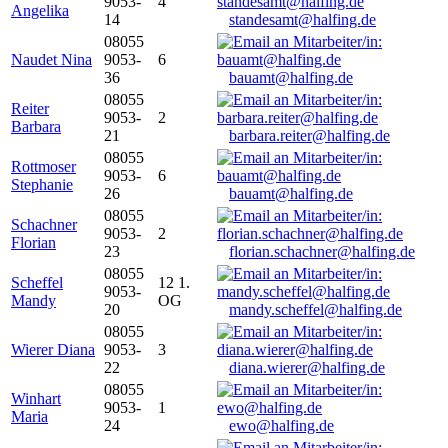
9053-
4
Angelika
14
standesamt@halfing.de
08055
Naudet Nina
9053-
6
36
bauamt@halfing.de
08055
Reiter
9053-
2
Barbara
21
barbara.reiter@halfing.de
08055
Rottmoser
9053-
6
Stephanie
26
bauamt@halfing.de
08055
Schachner
9053-
2
Florian
23
florian.schachner@halfing.de
08055
Scheffel
12 1.
9053-
Mandy
OG
20
mandy.scheffel@halfing.de
08055
Wierer Diana
9053-
3
22
diana.wierer@halfing.de
08055
Winhart
9053-
1
Maria
24
ewo@halfing.de