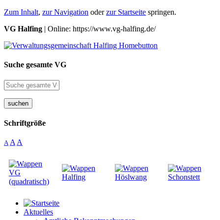
Zum Inhalt
,
zur Navigation
oder
zur Startseite
springen.
VG Halfing
| Online: https://www.vg-halfing.de/
Suche gesamte VG
suchen
Schriftgröße
A
A
A
Aktuelles