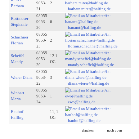
9053-
2
Barbara
21
barbara.reiter@halfing.de
08055
Rottmoser
9053-
6
Stephanie
26
bauamt@halfing.de
08055
Schachner
9053-
2
Florian
23
florian.schachner@halfing.de
08055
Scheffel
12 1.
9053-
Mandy
OG
20
mandy.scheffel@halfing.de
08055
Wierer Diana
9053-
3
22
diana.wierer@halfing.de
08055
Winhart
9053-
1
Maria
24
ewo@halfing.de
Bauhof
11, 1.
Halfing
OG
bauhof@halfing.de
drucken
nach oben