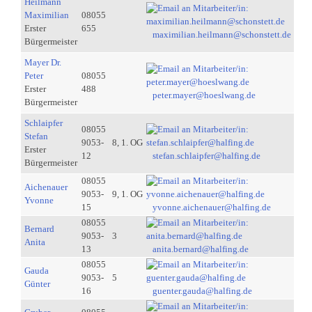
Heilmann
Maximilian
08055
Erster
655
maximilian.heilmann@schonstett.de
Bürgermeister
Mayer Dr.
Peter
08055
Erster
488
peter.mayer@hoeslwang.de
Bürgermeister
Schlaipfer
08055
Stefan
9053-
8, 1. OG
Erster
12
stefan.schlaipfer@halfing.de
Bürgermeister
08055
Aichenauer
9053-
9, 1. OG
Yvonne
15
yvonne.aichenauer@halfing.de
08055
Bernard
9053-
3
Anita
13
anita.bernard@halfing.de
08055
Gauda
9053-
5
Günter
16
guenter.gauda@halfing.de