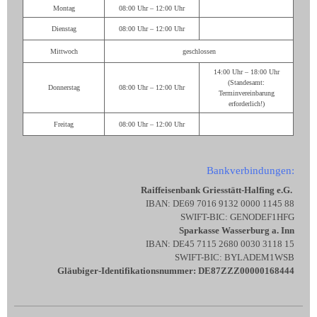
Montag
08:00 Uhr – 12:00 Uhr
Dienstag
08:00 Uhr – 12:00 Uhr
Mittwoch
geschlossen
14:00 Uhr – 18:00 Uhr
(Standesamt:
Donnerstag
08:00 Uhr – 12:00 Uhr
Terminvereinbarung
erforderlich!)
Freitag
08:00 Uhr – 12:00 Uhr
Bankverbindungen:
Raiffeisenbank Griesstätt-Halfing e.G.
IBAN: DE69 7016 9132 0000 1145 88
SWIFT-BIC: GENODEF1HFG
Sparkasse Wasserburg a. Inn
IBAN: DE45 7115 2680 0030 3118 15
SWIFT-BIC: BYLADEM1WSB
Gläubiger-Identifikationsnummer: DE87ZZZ00000168444