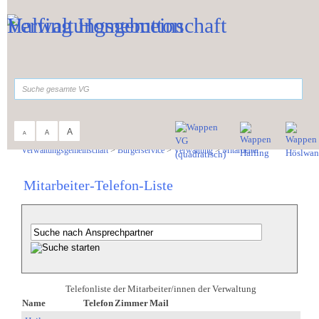
Zum Inhalt
,
zur Navigation
oder
zur Startseite
springen.
suchen
A
A
A
Sie sind hier:
Verwaltungsgemeinschaft
>
Bürgerservice
>
Verwaltung
>
Mitarbeiter
Mitarbeiter-Telefon-Liste
Telefonliste der Mitarbeiter/innen der Verwaltung
Name
Telefon
Zimmer
Mail