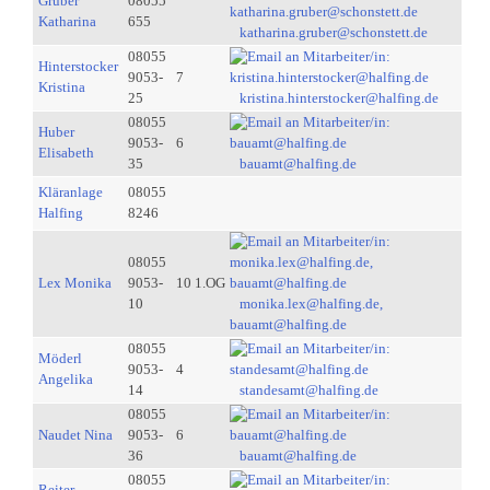
Gruber
08055
Katharina
655
katharina.gruber@schonstett.de
08055
Hinterstocker
9053-
7
Kristina
25
kristina.hinterstocker@halfing.de
08055
Huber
9053-
6
Elisabeth
35
bauamt@halfing.de
Kläranlage
08055
Halfing
8246
08055
Lex Monika
9053-
10 1.OG
10
monika.lex@halfing.de,
bauamt@halfing.de
08055
Möderl
9053-
4
Angelika
14
standesamt@halfing.de
08055
Naudet Nina
9053-
6
36
bauamt@halfing.de
08055
Reiter