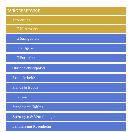
BÜRGERSERVICE
Verwaltung
Mitarbeiter
Sachgebiete
Aufgaben
Formulare
Online Serviceportal
Rechtsbehelfe
Planen & Bauen
Finanzen
Standesamt Halfing
Satzungen & Verordnungen
Landratsamt Rosenheim