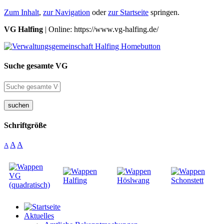
Zum Inhalt
,
zur Navigation
oder
zur Startseite
springen.
VG Halfing
| Online: https://www.vg-halfing.de/
Suche gesamte VG
suchen
Schriftgröße
A
A
A
Aktuelles