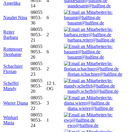
9053-
4
Angelika
14
standesamt@halfing.de
08055
Naudet Nina
9053-
6
36
bauamt@halfing.de
08055
Reiter
9053-
2
Barbara
21
barbara.reiter@halfing.de
08055
Rottmoser
9053-
6
Stephanie
26
bauamt@halfing.de
08055
Schachner
9053-
2
Florian
23
florian.schachner@halfing.de
08055
Scheffel
12 1.
9053-
Mandy
OG
20
mandy.scheffel@halfing.de
08055
Wierer Diana
9053-
3
22
diana.wierer@halfing.de
08055
Winhart
9053-
1
Maria
24
ewo@halfing.de