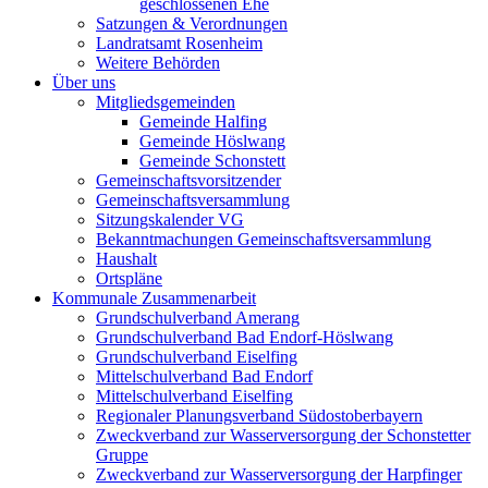
geschlossenen Ehe
Satzungen & Verordnungen
Landratsamt Rosenheim
Weitere Behörden
Über uns
Mitgliedsgemeinden
Gemeinde Halfing
Gemeinde Höslwang
Gemeinde Schonstett
Gemeinschaftsvorsitzender
Gemeinschaftsversammlung
Sitzungskalender VG
Bekanntmachungen Gemeinschaftsversammlung
Haushalt
Ortspläne
Kommunale Zusammenarbeit
Grundschulverband Amerang
Grundschulverband Bad Endorf-Höslwang
Grundschulverband Eiselfing
Mittelschulverband Bad Endorf
Mittelschulverband Eiselfing
Regionaler Planungsverband Südostoberbayern
Zweckverband zur Wasserversorgung der Schonstetter
Gruppe
Zweckverband zur Wasserversorgung der Harpfinger