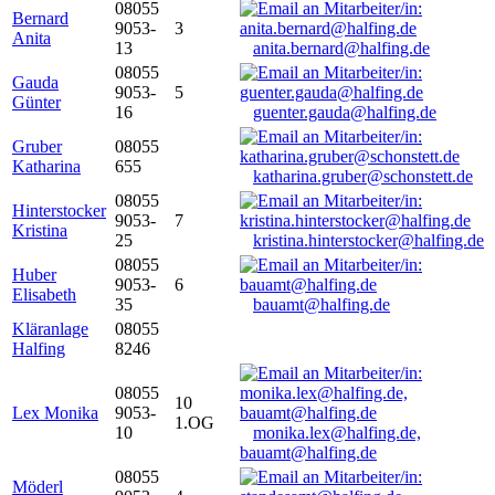
08055
Bernard
9053-
3
Anita
13
anita.bernard@halfing.de
08055
Gauda
9053-
5
Günter
16
guenter.gauda@halfing.de
Gruber
08055
Katharina
655
katharina.gruber@schonstett.de
08055
Hinterstocker
9053-
7
Kristina
25
kristina.hinterstocker@halfing.de
08055
Huber
9053-
6
Elisabeth
35
bauamt@halfing.de
Kläranlage
08055
Halfing
8246
08055
10
Lex Monika
9053-
1.OG
10
monika.lex@halfing.de,
bauamt@halfing.de
08055
Möderl