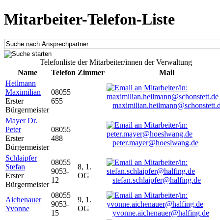
Mitarbeiter-Telefon-Liste
Telefonliste der Mitarbeiter/innen der Verwaltung
Name
Telefon
Zimmer
Mail
Heilmann
Maximilian
08055
Erster
655
maximilian.heilmann@schonstett.
Bürgermeister
Mayer Dr.
Peter
08055
Erster
488
peter.mayer@hoeslwang.de
Bürgermeister
Schlaipfer
08055
Stefan
8, 1.
9053-
Erster
OG
12
stefan.schlaipfer@halfing.de
Bürgermeister
08055
Aichenauer
9, 1.
9053-
Yvonne
OG
15
yvonne.aichenauer@halfing.de