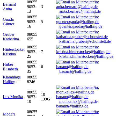
08055
Bernard
9053-
3
Anita
13
anita.bernard@halfing.de
08055
Gauda
9053-
5
Günter
16
guenter.gauda@halfing.de
Gruber
08055
Katharina
655
katharina.gruber@schonstett.de
08055
Hinterstocker
9053-
7
Kristina
25
kristina.hinterstocker@halfing.de
08055
Huber
9053-
6
Elisabeth
35
bauamt@halfing.de
Kläranlage
08055
Halfing
8246
08055
10
Lex Monika
9053-
1.OG
10
monika.lex@halfing.de,
bauamt@halfing.de
08055
Möderl