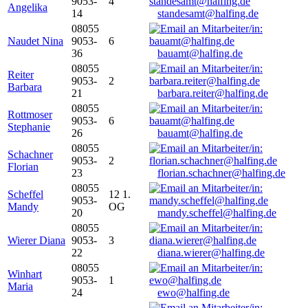
9053-
4
Angelika
14
standesamt@halfing.de
08055
Naudet Nina
9053-
6
36
bauamt@halfing.de
08055
Reiter
9053-
2
Barbara
21
barbara.reiter@halfing.de
08055
Rottmoser
9053-
6
Stephanie
26
bauamt@halfing.de
08055
Schachner
9053-
2
Florian
23
florian.schachner@halfing.de
08055
Scheffel
12 1.
9053-
Mandy
OG
20
mandy.scheffel@halfing.de
08055
Wierer Diana
9053-
3
22
diana.wierer@halfing.de
08055
Winhart
9053-
1
Maria
24
ewo@halfing.de