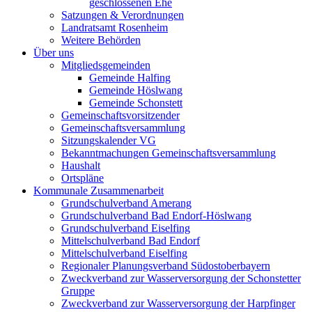
geschlossenen Ehe
Satzungen & Verordnungen
Landratsamt Rosenheim
Weitere Behörden
Über uns
Mitgliedsgemeinden
Gemeinde Halfing
Gemeinde Höslwang
Gemeinde Schonstett
Gemeinschaftsvorsitzender
Gemeinschaftsversammlung
Sitzungskalender VG
Bekanntmachungen Gemeinschaftsversammlung
Haushalt
Ortspläne
Kommunale Zusammenarbeit
Grundschulverband Amerang
Grundschulverband Bad Endorf-Höslwang
Grundschulverband Eiselfing
Mittelschulverband Bad Endorf
Mittelschulverband Eiselfing
Regionaler Planungsverband Südostoberbayern
Zweckverband zur Wasserversorgung der Schonstetter
Gruppe
Zweckverband zur Wasserversorgung der Harpfinger