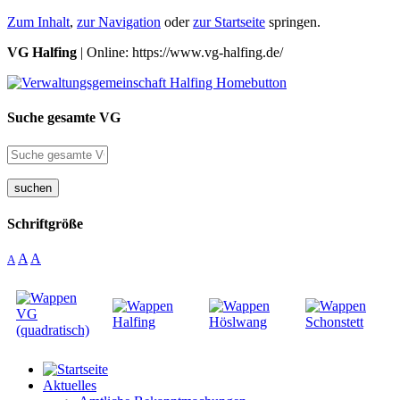
Zum Inhalt
,
zur Navigation
oder
zur Startseite
springen.
VG Halfing
| Online: https://www.vg-halfing.de/
Suche gesamte VG
suchen
Schriftgröße
A
A
A
Aktuelles