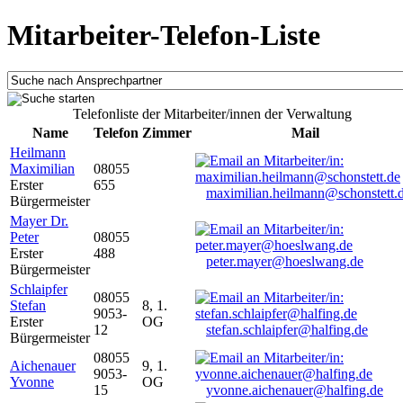
Mitarbeiter-Telefon-Liste
Telefonliste der Mitarbeiter/innen der Verwaltung
Name
Telefon
Zimmer
Mail
Heilmann
Maximilian
08055
Erster
655
maximilian.heilmann@schonstett.
Bürgermeister
Mayer Dr.
Peter
08055
Erster
488
peter.mayer@hoeslwang.de
Bürgermeister
Schlaipfer
08055
Stefan
8, 1.
9053-
Erster
OG
12
stefan.schlaipfer@halfing.de
Bürgermeister
08055
Aichenauer
9, 1.
9053-
Yvonne
OG
15
yvonne.aichenauer@halfing.de