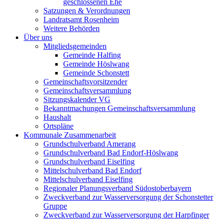
geschlossenen Ehe
Satzungen & Verordnungen
Landratsamt Rosenheim
Weitere Behörden
Über uns
Mitgliedsgemeinden
Gemeinde Halfing
Gemeinde Höslwang
Gemeinde Schonstett
Gemeinschaftsvorsitzender
Gemeinschaftsversammlung
Sitzungskalender VG
Bekanntmachungen Gemeinschaftsversammlung
Haushalt
Ortspläne
Kommunale Zusammenarbeit
Grundschulverband Amerang
Grundschulverband Bad Endorf-Höslwang
Grundschulverband Eiselfing
Mittelschulverband Bad Endorf
Mittelschulverband Eiselfing
Regionaler Planungsverband Südostoberbayern
Zweckverband zur Wasserversorgung der Schonstetter
Gruppe
Zweckverband zur Wasserversorgung der Harpfinger