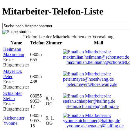
Mitarbeiter-Telefon-Liste
Telefonliste der Mitarbeiter/innen der Verwaltung
Name
Telefon
Zimmer
Mail
Heilmann
Maximilian
08055
Erster
655
maximilian.heilmann@schonstett.
Bürgermeister
Mayer Dr.
Peter
08055
Erster
488
peter.mayer@hoeslwang.de
Bürgermeister
Schlaipfer
08055
Stefan
8, 1.
9053-
Erster
OG
12
stefan.schlaipfer@halfing.de
Bürgermeister
08055
Aichenauer
9, 1.
9053-
Yvonne
OG
15
yvonne.aichenauer@halfing.de