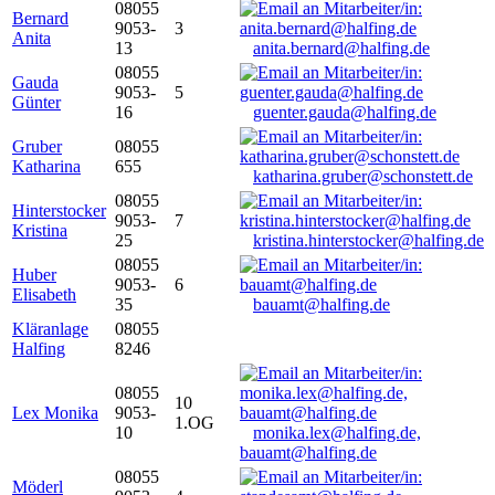
08055
Bernard
9053-
3
Anita
13
anita.bernard@halfing.de
08055
Gauda
9053-
5
Günter
16
guenter.gauda@halfing.de
Gruber
08055
Katharina
655
katharina.gruber@schonstett.de
08055
Hinterstocker
9053-
7
Kristina
25
kristina.hinterstocker@halfing.de
08055
Huber
9053-
6
Elisabeth
35
bauamt@halfing.de
Kläranlage
08055
Halfing
8246
08055
10
Lex Monika
9053-
1.OG
10
monika.lex@halfing.de,
bauamt@halfing.de
08055
Möderl