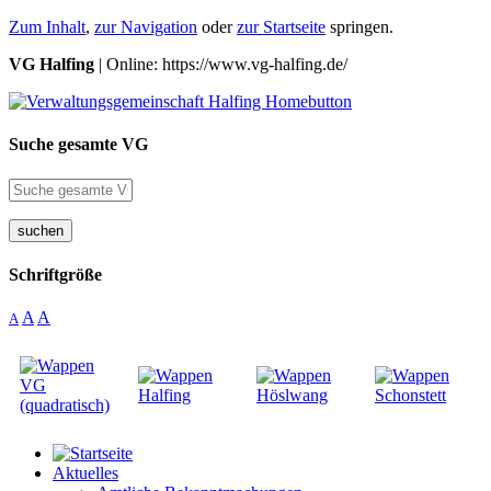
Zum Inhalt
,
zur Navigation
oder
zur Startseite
springen.
VG Halfing
| Online: https://www.vg-halfing.de/
Suche gesamte VG
suchen
Schriftgröße
A
A
A
Aktuelles