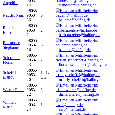
9053-
4
Angelika
14
standesamt@halfing.de
08055
Naudet Nina
9053-
6
36
bauamt@halfing.de
08055
Reiter
9053-
2
Barbara
21
barbara.reiter@halfing.de
08055
Rottmoser
9053-
6
Stephanie
26
bauamt@halfing.de
08055
Schachner
9053-
2
Florian
23
florian.schachner@halfing.de
08055
Scheffel
12 1.
9053-
Mandy
OG
20
mandy.scheffel@halfing.de
08055
Wierer Diana
9053-
3
22
diana.wierer@halfing.de
08055
Winhart
9053-
1
Maria
24
ewo@halfing.de