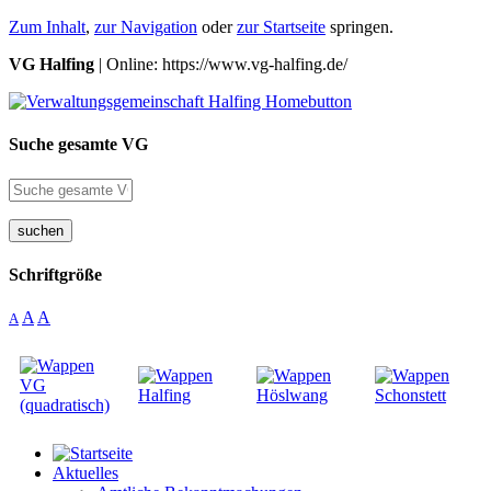
Zum Inhalt
,
zur Navigation
oder
zur Startseite
springen.
VG Halfing
| Online: https://www.vg-halfing.de/
Suche gesamte VG
suchen
Schriftgröße
A
A
A
Aktuelles