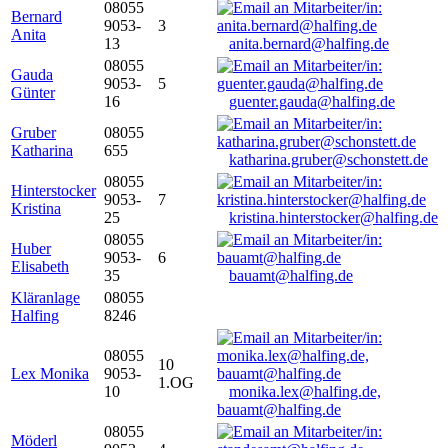
08055
Bernard
9053-
3
Anita
13
anita.bernard@halfing.de
08055
Gauda
9053-
5
Günter
16
guenter.gauda@halfing.de
Gruber
08055
Katharina
655
katharina.gruber@schonstett.de
08055
Hinterstocker
9053-
7
Kristina
25
kristina.hinterstocker@halfing.de
08055
Huber
9053-
6
Elisabeth
35
bauamt@halfing.de
Kläranlage
08055
Halfing
8246
08055
10
Lex Monika
9053-
1.OG
10
monika.lex@halfing.de,
bauamt@halfing.de
08055
Möderl