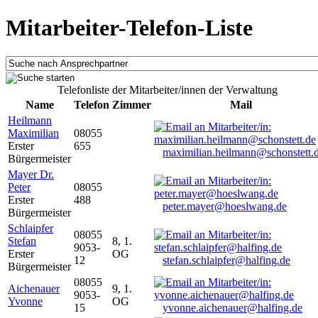
Mitarbeiter-Telefon-Liste
Telefonliste der Mitarbeiter/innen der Verwaltung
Name
Telefon
Zimmer
Mail
Heilmann
Maximilian
08055
Erster
655
maximilian.heilmann@schonstett.
Bürgermeister
Mayer Dr.
Peter
08055
Erster
488
peter.mayer@hoeslwang.de
Bürgermeister
Schlaipfer
08055
Stefan
8, 1.
9053-
Erster
OG
12
stefan.schlaipfer@halfing.de
Bürgermeister
08055
Aichenauer
9, 1.
9053-
Yvonne
OG
15
yvonne.aichenauer@halfing.de