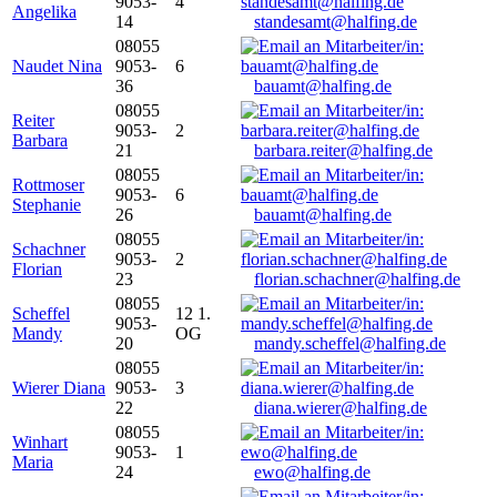
9053-
4
Angelika
14
standesamt@halfing.de
08055
Naudet Nina
9053-
6
36
bauamt@halfing.de
08055
Reiter
9053-
2
Barbara
21
barbara.reiter@halfing.de
08055
Rottmoser
9053-
6
Stephanie
26
bauamt@halfing.de
08055
Schachner
9053-
2
Florian
23
florian.schachner@halfing.de
08055
Scheffel
12 1.
9053-
Mandy
OG
20
mandy.scheffel@halfing.de
08055
Wierer Diana
9053-
3
22
diana.wierer@halfing.de
08055
Winhart
9053-
1
Maria
24
ewo@halfing.de