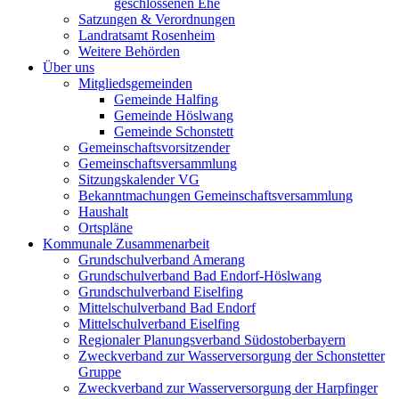
geschlossenen Ehe
Satzungen & Verordnungen
Landratsamt Rosenheim
Weitere Behörden
Über uns
Mitgliedsgemeinden
Gemeinde Halfing
Gemeinde Höslwang
Gemeinde Schonstett
Gemeinschaftsvorsitzender
Gemeinschaftsversammlung
Sitzungskalender VG
Bekanntmachungen Gemeinschaftsversammlung
Haushalt
Ortspläne
Kommunale Zusammenarbeit
Grundschulverband Amerang
Grundschulverband Bad Endorf-Höslwang
Grundschulverband Eiselfing
Mittelschulverband Bad Endorf
Mittelschulverband Eiselfing
Regionaler Planungsverband Südostoberbayern
Zweckverband zur Wasserversorgung der Schonstetter
Gruppe
Zweckverband zur Wasserversorgung der Harpfinger