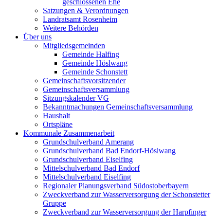
geschlossenen Ehe
Satzungen & Verordnungen
Landratsamt Rosenheim
Weitere Behörden
Über uns
Mitgliedsgemeinden
Gemeinde Halfing
Gemeinde Höslwang
Gemeinde Schonstett
Gemeinschaftsvorsitzender
Gemeinschaftsversammlung
Sitzungskalender VG
Bekanntmachungen Gemeinschaftsversammlung
Haushalt
Ortspläne
Kommunale Zusammenarbeit
Grundschulverband Amerang
Grundschulverband Bad Endorf-Höslwang
Grundschulverband Eiselfing
Mittelschulverband Bad Endorf
Mittelschulverband Eiselfing
Regionaler Planungsverband Südostoberbayern
Zweckverband zur Wasserversorgung der Schonstetter
Gruppe
Zweckverband zur Wasserversorgung der Harpfinger