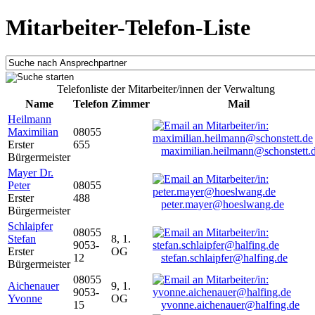
Mitarbeiter-Telefon-Liste
Telefonliste der Mitarbeiter/innen der Verwaltung
Name
Telefon
Zimmer
Mail
Heilmann
Maximilian
08055
Erster
655
maximilian.heilmann@schonstett.
Bürgermeister
Mayer Dr.
Peter
08055
Erster
488
peter.mayer@hoeslwang.de
Bürgermeister
Schlaipfer
08055
Stefan
8, 1.
9053-
Erster
OG
12
stefan.schlaipfer@halfing.de
Bürgermeister
08055
Aichenauer
9, 1.
9053-
Yvonne
OG
15
yvonne.aichenauer@halfing.de