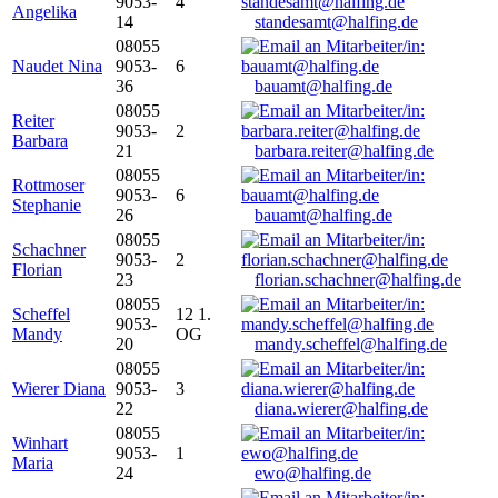
9053-
4
Angelika
14
standesamt@halfing.de
08055
Naudet Nina
9053-
6
36
bauamt@halfing.de
08055
Reiter
9053-
2
Barbara
21
barbara.reiter@halfing.de
08055
Rottmoser
9053-
6
Stephanie
26
bauamt@halfing.de
08055
Schachner
9053-
2
Florian
23
florian.schachner@halfing.de
08055
Scheffel
12 1.
9053-
Mandy
OG
20
mandy.scheffel@halfing.de
08055
Wierer Diana
9053-
3
22
diana.wierer@halfing.de
08055
Winhart
9053-
1
Maria
24
ewo@halfing.de