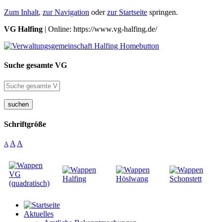
Zum Inhalt
,
zur Navigation
oder
zur Startseite
springen.
VG Halfing
| Online: https://www.vg-halfing.de/
Suche gesamte VG
suchen
Schriftgröße
A
A
A
Aktuelles