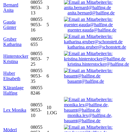
08055
Bernard
9053-
3
Anita
13
anita.bernard@halfing.de
08055
Gauda
9053-
5
Günter
16
guenter.gauda@halfing.de
Gruber
08055
Katharina
655
katharina.gruber@schonstett.de
08055
Hinterstocker
9053-
7
Kristina
25
kristina.hinterstocker@halfing.de
08055
Huber
9053-
6
Elisabeth
35
bauamt@halfing.de
Kläranlage
08055
Halfing
8246
08055
10
Lex Monika
9053-
1.OG
10
monika.lex@halfing.de,
bauamt@halfing.de
08055
Möderl