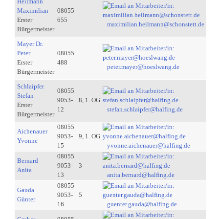
Heilmann
Maximilian
08055
Erster
655
maximilian.heilmann@schonstett.de
Bürgermeister
Mayer Dr.
Peter
08055
Erster
488
peter.mayer@hoeslwang.de
Bürgermeister
Schlaipfer
08055
Stefan
9053-
8, 1. OG
Erster
12
stefan.schlaipfer@halfing.de
Bürgermeister
08055
Aichenauer
9053-
9, 1. OG
Yvonne
15
yvonne.aichenauer@halfing.de
08055
Bernard
9053-
3
Anita
13
anita.bernard@halfing.de
08055
Gauda
9053-
5
Günter
16
guenter.gauda@halfing.de