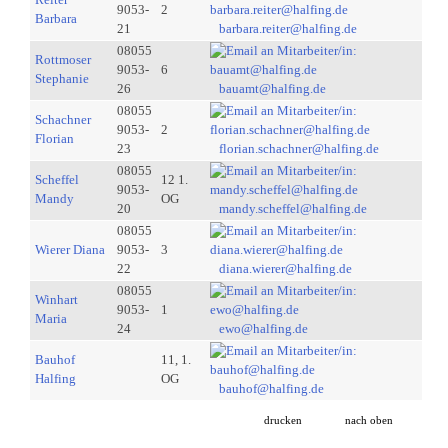
9053-
2
Barbara
21
barbara.reiter@halfing.de
08055
Rottmoser
9053-
6
Stephanie
26
bauamt@halfing.de
08055
Schachner
9053-
2
Florian
23
florian.schachner@halfing.de
08055
Scheffel
12 1.
9053-
Mandy
OG
20
mandy.scheffel@halfing.de
08055
Wierer Diana
9053-
3
22
diana.wierer@halfing.de
08055
Winhart
9053-
1
Maria
24
ewo@halfing.de
Bauhof
11, 1.
Halfing
OG
bauhof@halfing.de
drucken
nach oben