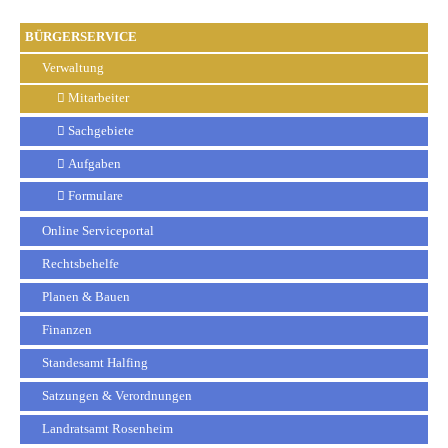
BÜRGERSERVICE
Verwaltung
Mitarbeiter
Sachgebiete
Aufgaben
Formulare
Online Serviceportal
Rechtsbehelfe
Planen & Bauen
Finanzen
Standesamt Halfing
Satzungen & Verordnungen
Landratsamt Rosenheim