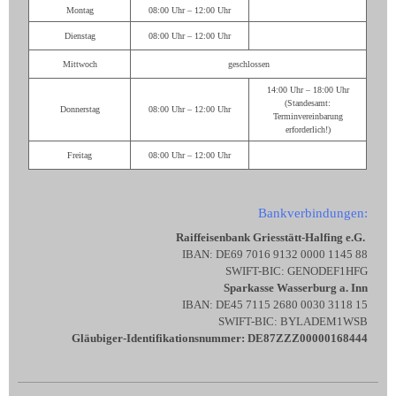
Montag
08:00 Uhr – 12:00 Uhr
Dienstag
08:00 Uhr – 12:00 Uhr
Mittwoch
geschlossen
14:00 Uhr – 18:00 Uhr
(Standesamt:
Donnerstag
08:00 Uhr – 12:00 Uhr
Terminvereinbarung
erforderlich!)
Freitag
08:00 Uhr – 12:00 Uhr
Bankverbindungen:
Raiffeisenbank Griesstätt-Halfing e.G.
IBAN: DE69 7016 9132 0000 1145 88
SWIFT-BIC: GENODEF1HFG
Sparkasse Wasserburg a. Inn
IBAN: DE45 7115 2680 0030 3118 15
SWIFT-BIC: BYLADEM1WSB
Gläubiger-Identifikationsnummer: DE87ZZZ00000168444