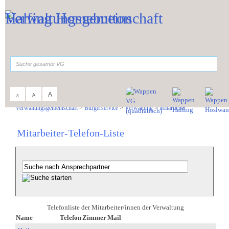
Zum Inhalt
,
zur Navigation
oder
zur Startseite
springen.
suchen
A
A
A
Sie sind hier:
Verwaltungsgemeinschaft
>
Bürgerservice
>
Verwaltung
>
Mitarbeiter
Mitarbeiter-Telefon-Liste
Telefonliste der Mitarbeiter/innen der Verwaltung
Name
Telefon
Zimmer
Mail