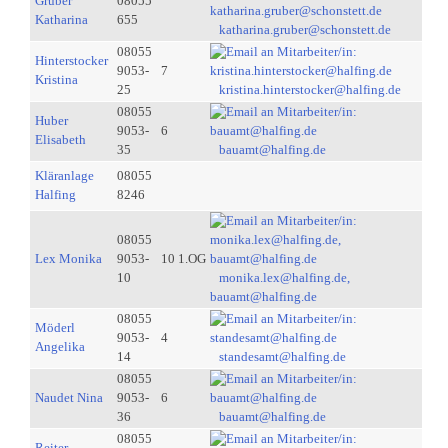
Gruber
08055
Katharina
655
katharina.gruber@schonstett.de
08055
Hinterstocker
9053-
7
Kristina
25
kristina.hinterstocker@halfing.de
08055
Huber
9053-
6
Elisabeth
35
bauamt@halfing.de
Kläranlage
08055
Halfing
8246
08055
Lex Monika
9053-
10 1.OG
10
monika.lex@halfing.de,
bauamt@halfing.de
08055
Möderl
9053-
4
Angelika
14
standesamt@halfing.de
08055
Naudet Nina
9053-
6
36
bauamt@halfing.de
08055
Reiter