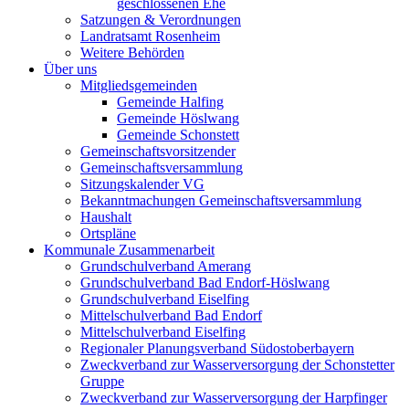
geschlossenen Ehe
Satzungen & Verordnungen
Landratsamt Rosenheim
Weitere Behörden
Über uns
Mitgliedsgemeinden
Gemeinde Halfing
Gemeinde Höslwang
Gemeinde Schonstett
Gemeinschaftsvorsitzender
Gemeinschaftsversammlung
Sitzungskalender VG
Bekanntmachungen Gemeinschaftsversammlung
Haushalt
Ortspläne
Kommunale Zusammenarbeit
Grundschulverband Amerang
Grundschulverband Bad Endorf-Höslwang
Grundschulverband Eiselfing
Mittelschulverband Bad Endorf
Mittelschulverband Eiselfing
Regionaler Planungsverband Südostoberbayern
Zweckverband zur Wasserversorgung der Schonstetter
Gruppe
Zweckverband zur Wasserversorgung der Harpfinger