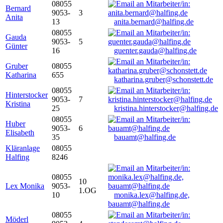
08055
Bernard
9053-
3
Anita
13
anita.bernard@halfing.de
08055
Gauda
9053-
5
Günter
16
guenter.gauda@halfing.de
Gruber
08055
Katharina
655
katharina.gruber@schonstett.de
08055
Hinterstocker
9053-
7
Kristina
25
kristina.hinterstocker@halfing.de
08055
Huber
9053-
6
Elisabeth
35
bauamt@halfing.de
Kläranlage
08055
Halfing
8246
08055
10
Lex Monika
9053-
1.OG
10
monika.lex@halfing.de,
bauamt@halfing.de
08055
Möderl