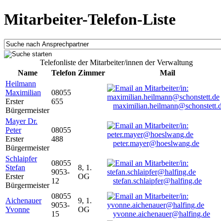
Mitarbeiter-Telefon-Liste
Telefonliste der Mitarbeiter/innen der Verwaltung
Name
Telefon
Zimmer
Mail
Heilmann
Maximilian
08055
Erster
655
maximilian.heilmann@schonstett.
Bürgermeister
Mayer Dr.
Peter
08055
Erster
488
peter.mayer@hoeslwang.de
Bürgermeister
Schlaipfer
08055
Stefan
8, 1.
9053-
Erster
OG
12
stefan.schlaipfer@halfing.de
Bürgermeister
08055
Aichenauer
9, 1.
9053-
Yvonne
OG
15
yvonne.aichenauer@halfing.de