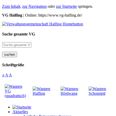
Zum Inhalt
,
zur Navigation
oder
zur Startseite
springen.
VG Halfing
| Online: https://www.vg-halfing.de/
Suche gesamte VG
suchen
Schriftgröße
A
A
A
Aktuelles