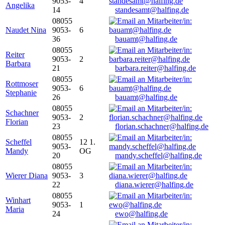
9053-
4
Angelika
14
standesamt@halfing.de
08055
Naudet Nina
9053-
6
36
bauamt@halfing.de
08055
Reiter
9053-
2
Barbara
21
barbara.reiter@halfing.de
08055
Rottmoser
9053-
6
Stephanie
26
bauamt@halfing.de
08055
Schachner
9053-
2
Florian
23
florian.schachner@halfing.de
08055
Scheffel
12 1.
9053-
Mandy
OG
20
mandy.scheffel@halfing.de
08055
Wierer Diana
9053-
3
22
diana.wierer@halfing.de
08055
Winhart
9053-
1
Maria
24
ewo@halfing.de