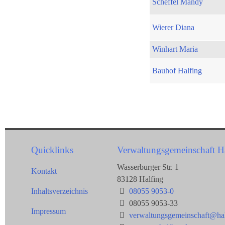
Scheffel Mandy
Wierer Diana
Winhart Maria
Bauhof Halfing
Quicklinks
Verwaltungsgemeinschaft H
Wasserburger Str. 1
Kontakt
83128 Halfing
Inhaltsverzeichnis
08055 9053-0
08055 9053-33
Impressum
verwaltungsgemeinschaft@hal