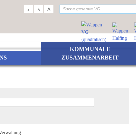
su
A
A
A
KOMMUNALE
NS
ZUSAMMENARBEIT
 Verwaltung