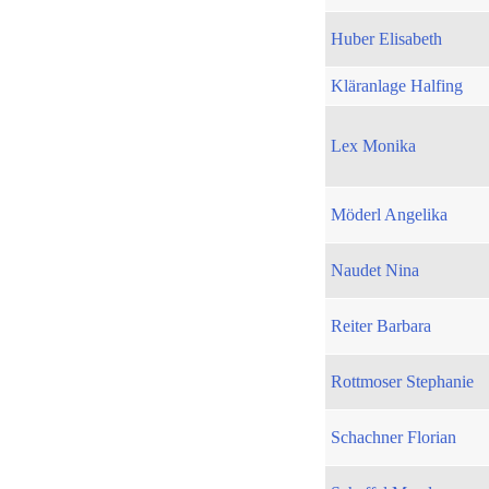
Huber Elisabeth
Kläranlage Halfing
Lex Monika
Möderl Angelika
Naudet Nina
Reiter Barbara
Rottmoser Stephanie
Schachner Florian