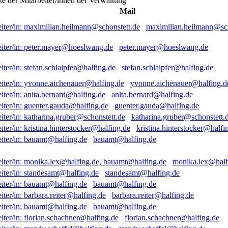
ste der Mitarbeiter/innen der Verwaltung
Mail
maximilian.heilmann@sch
peter.mayer@hoeslwang.de
stefan.schlaipfer@halfing.de
yvonne.aichenauer@halfing.d
anita.bernard@halfing.de
guenter.gauda@halfing.de
katharina.gruber@schonstett.
kristina.hinterstocker@halfi
bauamt@halfing.de
monika.lex@half
standesamt@halfing.de
bauamt@halfing.de
barbara.reiter@halfing.de
bauamt@halfing.de
florian.schachner@halfing.de