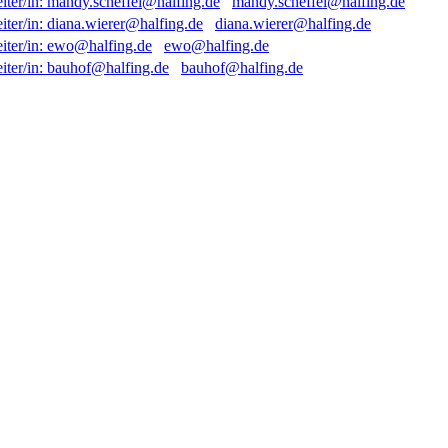
mandy.scheffel@halfing.de
diana.wierer@halfing.de
ewo@halfing.de
bauhof@halfing.de