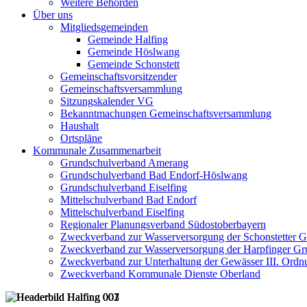
Weitere Behörden
Über uns
Mitgliedsgemeinden
Gemeinde Halfing
Gemeinde Höslwang
Gemeinde Schonstett
Gemeinschaftsvorsitzender
Gemeinschaftsversammlung
Sitzungskalender VG
Bekanntmachungen Gemeinschaftsversammlung
Haushalt
Ortspläne
Kommunale Zusammenarbeit
Grundschulverband Amerang
Grundschulverband Bad Endorf-Höslwang
Grundschulverband Eiselfing
Mittelschulverband Bad Endorf
Mittelschulverband Eiselfing
Regionaler Planungsverband Südostoberbayern
Zweckverband zur Wasserversorgung der Schonstetter 
Zweckverband zur Wasserversorgung der Harpfinger Gr
Zweckverband zur Unterhaltung der Gewässer III. Ordnu
Zweckverband Kommunale Dienste Oberland