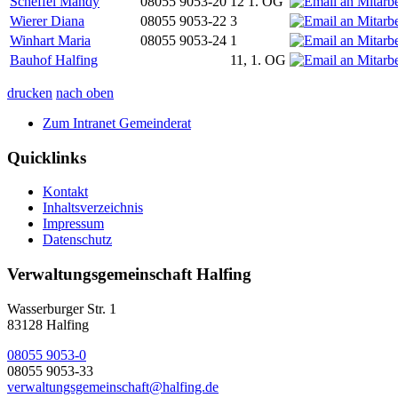
Scheffel Mandy
08055 9053-20
12 1. OG
Wierer Diana
08055 9053-22
3
Winhart Maria
08055 9053-24
1
Bauhof Halfing
11, 1. OG
drucken
nach oben
Zum Intranet Gemeinderat
Quicklinks
Kontakt
Inhaltsverzeichnis
Impressum
Datenschutz
Verwaltungsgemeinschaft Halfing
Wasserburger Str. 1
83128 Halfing
08055 9053-0
08055 9053-33
verwaltungsgemeinschaft@halfing.de