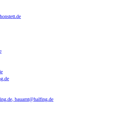
onstett.de
e
de
ng.de
ing.de, bauamt@halfing.de