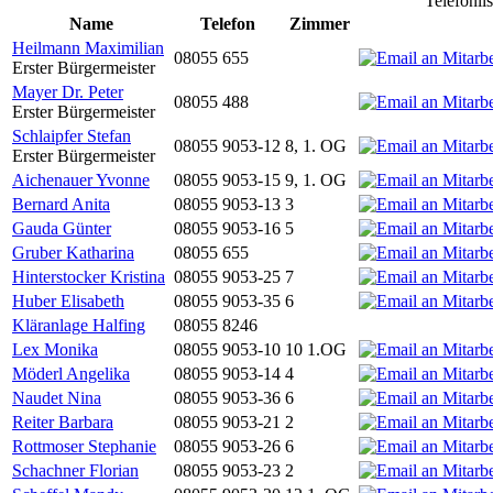
Telefonli
Name
Telefon
Zimmer
Heilmann Maximilian
08055 655
Erster Bürgermeister
Mayer Dr. Peter
08055 488
Erster Bürgermeister
Schlaipfer Stefan
08055 9053-12
8, 1. OG
Erster Bürgermeister
Aichenauer Yvonne
08055 9053-15
9, 1. OG
Bernard Anita
08055 9053-13
3
Gauda Günter
08055 9053-16
5
Gruber Katharina
08055 655
Hinterstocker Kristina
08055 9053-25
7
Huber Elisabeth
08055 9053-35
6
Kläranlage Halfing
08055 8246
Lex Monika
08055 9053-10
10 1.OG
Möderl Angelika
08055 9053-14
4
Naudet Nina
08055 9053-36
6
Reiter Barbara
08055 9053-21
2
Rottmoser Stephanie
08055 9053-26
6
Schachner Florian
08055 9053-23
2