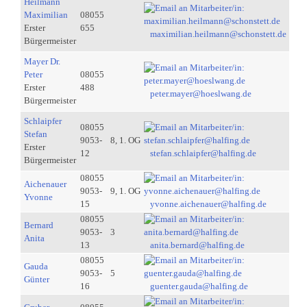
Heilmann
Maximilian
08055
Erster
655
maximilian.heilmann@schonstett.de
Bürgermeister
Mayer Dr.
Peter
08055
Erster
488
peter.mayer@hoeslwang.de
Bürgermeister
Schlaipfer
08055
Stefan
9053-
8, 1. OG
Erster
12
stefan.schlaipfer@halfing.de
Bürgermeister
08055
Aichenauer
9053-
9, 1. OG
Yvonne
15
yvonne.aichenauer@halfing.de
08055
Bernard
9053-
3
Anita
13
anita.bernard@halfing.de
08055
Gauda
9053-
5
Günter
16
guenter.gauda@halfing.de