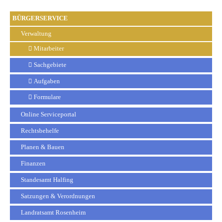
BÜRGERSERVICE
Verwaltung
Mitarbeiter
Sachgebiete
Aufgaben
Formulare
Online Serviceportal
Rechtsbehelfe
Planen & Bauen
Finanzen
Standesamt Halfing
Satzungen & Verordnungen
Landratsamt Rosenheim