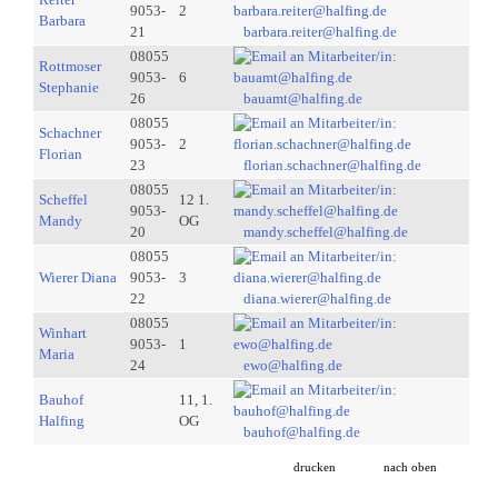
9053-
2
Barbara
21
barbara.reiter@halfing.de
08055
Rottmoser
9053-
6
Stephanie
26
bauamt@halfing.de
08055
Schachner
9053-
2
Florian
23
florian.schachner@halfing.de
08055
Scheffel
12 1.
9053-
Mandy
OG
20
mandy.scheffel@halfing.de
08055
Wierer Diana
9053-
3
22
diana.wierer@halfing.de
08055
Winhart
9053-
1
Maria
24
ewo@halfing.de
Bauhof
11, 1.
Halfing
OG
bauhof@halfing.de
drucken
nach oben