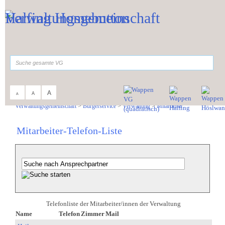
Zum Inhalt
,
zur Navigation
oder
zur Startseite
springen.
suchen
A
A
A
Sie sind hier:
Verwaltungsgemeinschaft
>
Bürgerservice
>
Verwaltung
>
Mitarbeiter
Mitarbeiter-Telefon-Liste
Telefonliste der Mitarbeiter/innen der Verwaltung
Name
Telefon
Zimmer
Mail