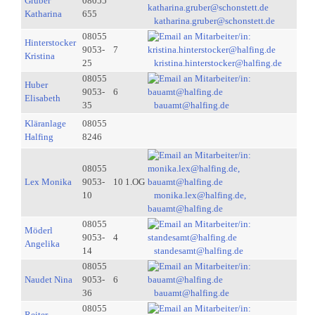
Gruber
08055
Katharina
655
katharina.gruber@schonstett.de
08055
Hinterstocker
9053-
7
Kristina
25
kristina.hinterstocker@halfing.de
08055
Huber
9053-
6
Elisabeth
35
bauamt@halfing.de
Kläranlage
08055
Halfing
8246
08055
Lex Monika
9053-
10 1.OG
10
monika.lex@halfing.de,
bauamt@halfing.de
08055
Möderl
9053-
4
Angelika
14
standesamt@halfing.de
08055
Naudet Nina
9053-
6
36
bauamt@halfing.de
08055
Reiter