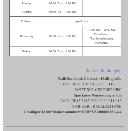
Montag
08:00 Uhr – 12:00 Uhr
Dienstag
08:00 Uhr – 12:00 Uhr
Mittwoch
geschlossen
14:00 Uhr – 18:00 Uhr
(Standesamt:
Donnerstag
08:00 Uhr – 12:00 Uhr
Terminvereinbarung
erforderlich!)
Freitag
08:00 Uhr – 12:00 Uhr
Bankverbindungen:
Raiffeisenbank Griesstätt-Halfing e.G.
IBAN: DE69 7016 9132 0000 1145 88
SWIFT-BIC: GENODEF1HFG
Sparkasse Wasserburg a. Inn
IBAN: DE45 7115 2680 0030 3118 15
SWIFT-BIC: BYLADEM1WSB
Gläubiger-Identifikationsnummer: DE87ZZZ00000168444