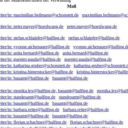
ste der Mitarbeiter/innen der Verwaltung
Mail
maximilian.heilmann@sch
peter.mayer@hoeslwang.de
stefan.schlaipfer@halfing.de
yvonne.aichenauer@halfing.d
anita.bernard@halfing.de
guenter.gauda@halfing.de
katharina.gruber@schonstett.
kristina.hinterstocker@halfi
bauamt@halfing.de
monika.lex@half
standesamt@halfing.de
bauamt@halfing.de
barbara.reiter@halfing.de
bauamt@halfing.de
florian.schachner@halfing.de