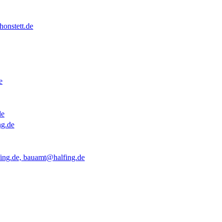
onstett.de
e
de
ng.de
ing.de, bauamt@halfing.de