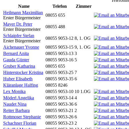
Telefonli
Name
Telefon
Zimmer
Heilmann Maximilian
08055 655
Erster Bürgermeister
Mayer Dr. Peter
08055 488
Erster Bürgermeister
Schlaipfer Stefan
08055 9053-12
8, 1. OG
Erster Bürgermeister
Aichenauer Yvonne
08055 9053-15
9, 1. OG
Bernard Anita
08055 9053-13
3
Gauda Günter
08055 9053-16
5
Gruber Katharina
08055 655
Hinterstocker Kristina
08055 9053-25
7
Huber Elisabeth
08055 9053-35
6
Kläranlage Halfing
08055 8246
Lex Monika
08055 9053-10
10 1.OG
Möderl Angelika
08055 9053-14
4
Naudet Nina
08055 9053-36
6
Reiter Barbara
08055 9053-21
2
Rottmoser Stephanie
08055 9053-26
6
Schachner Florian
08055 9053-23
2