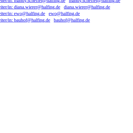
mandy.scheffel@halfing.de
diana.wierer@halfing.de
ewo@halfing.de
bauhof@halfing.de