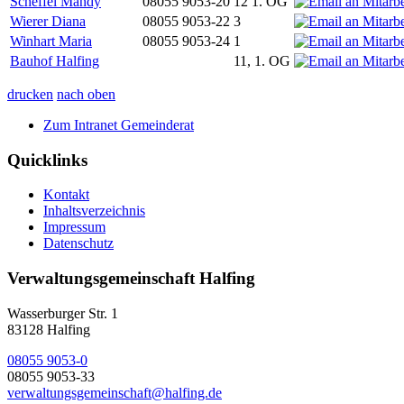
Scheffel Mandy
08055 9053-20
12 1. OG
Wierer Diana
08055 9053-22
3
Winhart Maria
08055 9053-24
1
Bauhof Halfing
11, 1. OG
drucken
nach oben
Zum Intranet Gemeinderat
Quicklinks
Kontakt
Inhaltsverzeichnis
Impressum
Datenschutz
Verwaltungsgemeinschaft Halfing
Wasserburger Str. 1
83128 Halfing
08055 9053-0
08055 9053-33
verwaltungsgemeinschaft@halfing.de