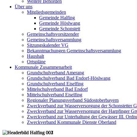
Weitere Behörden
Über uns
Mitgliedsgemeinden
Gemeinde Halfing
Gemeinde Höslwang
Gemeinde Schonstett
Gemeinschaftsvorsitzender
Gemeinschaftsversammlung
Sitzungskalender VG
Bekanntmachungen Gemeinschaftsversammlung
Haushalt
Ortspläne
Kommunale Zusammenarbeit
Grundschulverband Amerang
Grundschulverband Bad Endorf-Höslwang
Grundschulverband Eiselfing
Mittelschulverband Bad Endorf
Mittelschulverband Eiselfing
Regionaler Planungsverband Südostoberbayern
Zweckverband zur Wasserversorgung der Schonstetter 
Zweckverband zur Wasserversorgung der Harpfinger Gr
Zweckverband zur Unterhaltung der Gewässer III. Ordnu
Zweckverband Kommunale Dienste Oberland