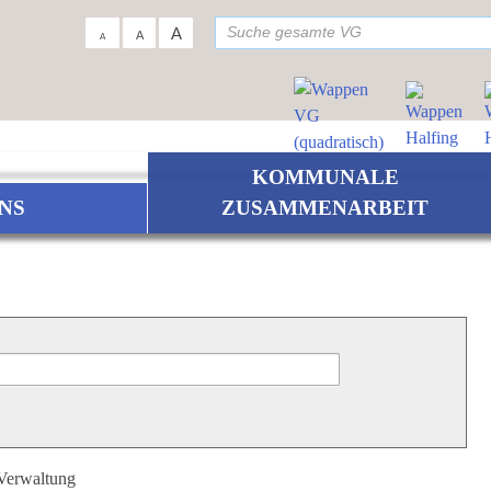
su
A
A
A
KOMMUNALE
NS
ZUSAMMENARBEIT
 Verwaltung