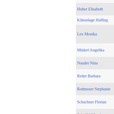
Huber Elisabeth
Kläranlage Halfing
Lex Monika
Möderl Angelika
Naudet Nina
Reiter Barbara
Rottmoser Stephanie
Schachner Florian