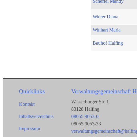
Scheffel Mandy
Wierer Diana
Winhart Maria
Bauhof Halfing
Quicklinks
Verwaltungsgemeinschaft H
Wasserburger Str. 1
Kontakt
83128 Halfing
Inhaltsverzeichnis
08055 9053-0
08055 9053-33
Impressum
verwaltungsgemeinschaft@halfin