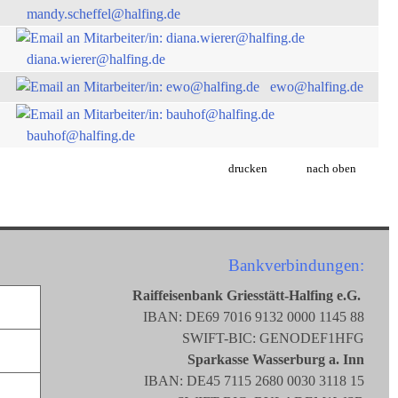
mandy.scheffel@halfing.de
diana.wierer@halfing.de
ewo@halfing.de
bauhof@halfing.de
drucken
nach oben
Bankverbindungen:
Raiffeisenbank Griesstätt-Halfing e.G.
IBAN: DE69 7016 9132 0000 1145 88
SWIFT-BIC: GENODEF1HFG
Sparkasse Wasserburg a. Inn
IBAN: DE45 7115 2680 0030 3118 15