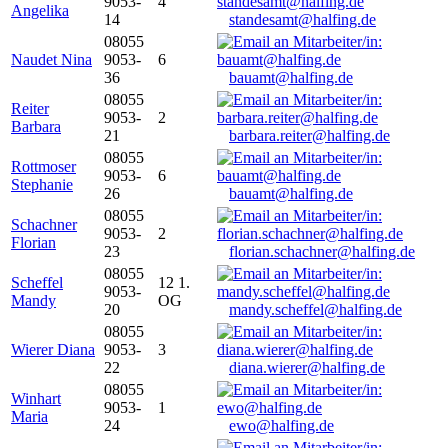
9053-
4
Angelika
14
standesamt@halfing.de
08055
Naudet Nina
9053-
6
36
bauamt@halfing.de
08055
Reiter
9053-
2
Barbara
21
barbara.reiter@halfing.de
08055
Rottmoser
9053-
6
Stephanie
26
bauamt@halfing.de
08055
Schachner
9053-
2
Florian
23
florian.schachner@halfing.de
08055
Scheffel
12 1.
9053-
Mandy
OG
20
mandy.scheffel@halfing.de
08055
Wierer Diana
9053-
3
22
diana.wierer@halfing.de
08055
Winhart
9053-
1
Maria
24
ewo@halfing.de