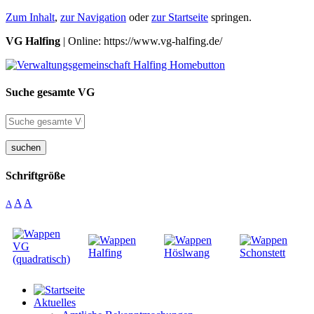
Zum Inhalt
,
zur Navigation
oder
zur Startseite
springen.
VG Halfing
| Online: https://www.vg-halfing.de/
Suche gesamte VG
suchen
Schriftgröße
A
A
A
Aktuelles