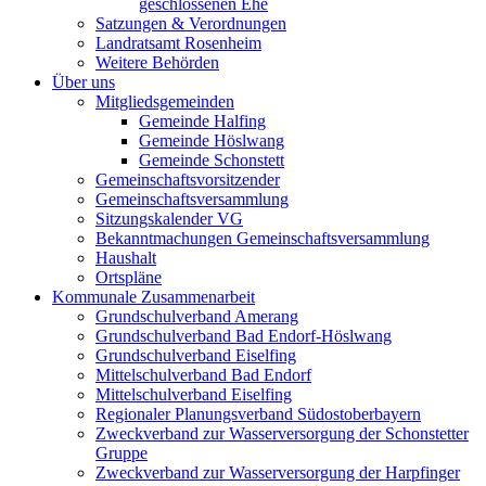
geschlossenen Ehe
Satzungen & Verordnungen
Landratsamt Rosenheim
Weitere Behörden
Über uns
Mitgliedsgemeinden
Gemeinde Halfing
Gemeinde Höslwang
Gemeinde Schonstett
Gemeinschaftsvorsitzender
Gemeinschaftsversammlung
Sitzungskalender VG
Bekanntmachungen Gemeinschaftsversammlung
Haushalt
Ortspläne
Kommunale Zusammenarbeit
Grundschulverband Amerang
Grundschulverband Bad Endorf-Höslwang
Grundschulverband Eiselfing
Mittelschulverband Bad Endorf
Mittelschulverband Eiselfing
Regionaler Planungsverband Südostoberbayern
Zweckverband zur Wasserversorgung der Schonstetter
Gruppe
Zweckverband zur Wasserversorgung der Harpfinger