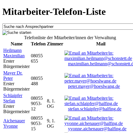
Mitarbeiter-Telefon-Liste
Telefonliste der Mitarbeiter/innen der Verwaltung
Name
Telefon
Zimmer
Mail
Heilmann
Maximilian
08055
Erster
655
maximilian.heilmann@schonstett.
Bürgermeister
Mayer Dr.
Peter
08055
Erster
488
peter.mayer@hoeslwang.de
Bürgermeister
Schlaipfer
08055
Stefan
8, 1.
9053-
Erster
OG
12
stefan.schlaipfer@halfing.de
Bürgermeister
08055
Aichenauer
9, 1.
9053-
Yvonne
OG
15
yvonne.aichenauer@halfing.de