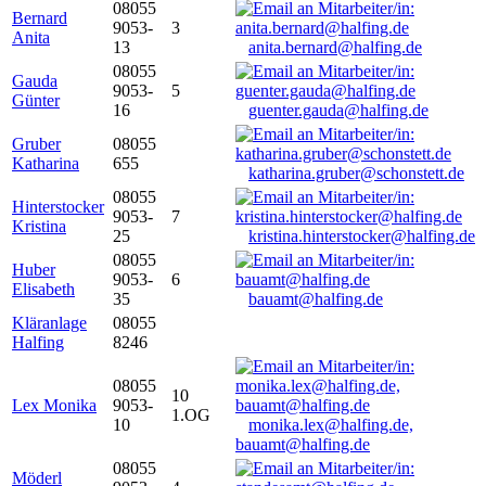
08055
Bernard
9053-
3
Anita
13
anita.bernard@halfing.de
08055
Gauda
9053-
5
Günter
16
guenter.gauda@halfing.de
Gruber
08055
Katharina
655
katharina.gruber@schonstett.de
08055
Hinterstocker
9053-
7
Kristina
25
kristina.hinterstocker@halfing.de
08055
Huber
9053-
6
Elisabeth
35
bauamt@halfing.de
Kläranlage
08055
Halfing
8246
08055
10
Lex Monika
9053-
1.OG
10
monika.lex@halfing.de,
bauamt@halfing.de
08055
Möderl