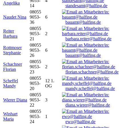
9053-
4
Angelika
14
standesamt@halfing.de
08055
Naudet Nina
9053-
6
36
bauamt@halfing.de
08055
Reiter
9053-
2
Barbara
21
barbara.reiter@halfing.de
08055
Rottmoser
9053-
6
Stephanie
26
bauamt@halfing.de
08055
Schachner
9053-
2
Florian
23
florian.schachner@halfing.de
08055
Scheffel
12 1.
9053-
Mandy
OG
20
mandy.scheffel@halfing.de
08055
Wierer Diana
9053-
3
22
diana.wierer@halfing.de
08055
Winhart
9053-
1
Maria
24
ewo@halfing.de