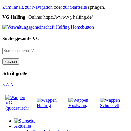
Zum Inhalt
,
zur Navigation
oder
zur Startseite
springen.
VG Halfing
| Online: https://www.vg-halfing.de/
Suche gesamte VG
suchen
Schriftgröße
A
A
A
Aktuelles