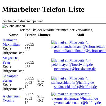
Mitarbeiter-Telefon-Liste
Telefonliste der Mitarbeiter/innen der Verwaltung
Name
Telefon
Zimmer
Mail
Heilmann
Maximilian
08055
Erster
655
maximilian.heilmann@schonstett.
Bürgermeister
Mayer Dr.
Peter
08055
Erster
488
peter.mayer@hoeslwang.de
Bürgermeister
Schlaipfer
08055
Stefan
8, 1.
9053-
Erster
OG
12
stefan.schlaipfer@halfing.de
Bürgermeister
08055
Aichenauer
9, 1.
9053-
Yvonne
OG
15
yvonne.aichenauer@halfing.de