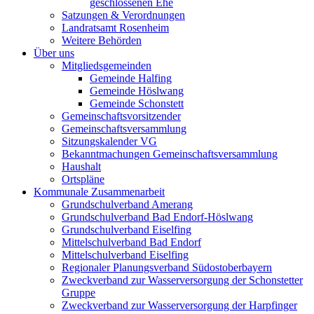
geschlossenen Ehe
Satzungen & Verordnungen
Landratsamt Rosenheim
Weitere Behörden
Über uns
Mitgliedsgemeinden
Gemeinde Halfing
Gemeinde Höslwang
Gemeinde Schonstett
Gemeinschaftsvorsitzender
Gemeinschaftsversammlung
Sitzungskalender VG
Bekanntmachungen Gemeinschaftsversammlung
Haushalt
Ortspläne
Kommunale Zusammenarbeit
Grundschulverband Amerang
Grundschulverband Bad Endorf-Höslwang
Grundschulverband Eiselfing
Mittelschulverband Bad Endorf
Mittelschulverband Eiselfing
Regionaler Planungsverband Südostoberbayern
Zweckverband zur Wasserversorgung der Schonstetter
Gruppe
Zweckverband zur Wasserversorgung der Harpfinger