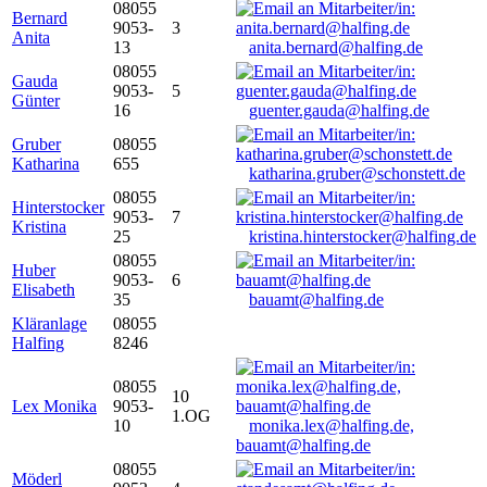
08055
Bernard
9053-
3
Anita
13
anita.bernard@halfing.de
08055
Gauda
9053-
5
Günter
16
guenter.gauda@halfing.de
Gruber
08055
Katharina
655
katharina.gruber@schonstett.de
08055
Hinterstocker
9053-
7
Kristina
25
kristina.hinterstocker@halfing.de
08055
Huber
9053-
6
Elisabeth
35
bauamt@halfing.de
Kläranlage
08055
Halfing
8246
08055
10
Lex Monika
9053-
1.OG
10
monika.lex@halfing.de,
bauamt@halfing.de
08055
Möderl