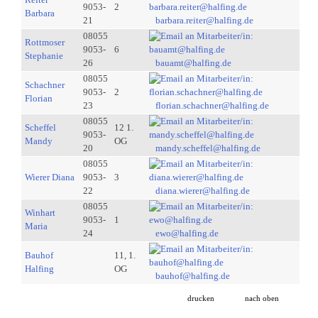
9053-
2
Barbara
21
barbara.reiter@halfing.de
08055
Rottmoser
9053-
6
Stephanie
26
bauamt@halfing.de
08055
Schachner
9053-
2
Florian
23
florian.schachner@halfing.de
08055
Scheffel
12 1.
9053-
Mandy
OG
20
mandy.scheffel@halfing.de
08055
Wierer Diana
9053-
3
22
diana.wierer@halfing.de
08055
Winhart
9053-
1
Maria
24
ewo@halfing.de
Bauhof
11, 1.
Halfing
OG
bauhof@halfing.de
drucken
nach oben