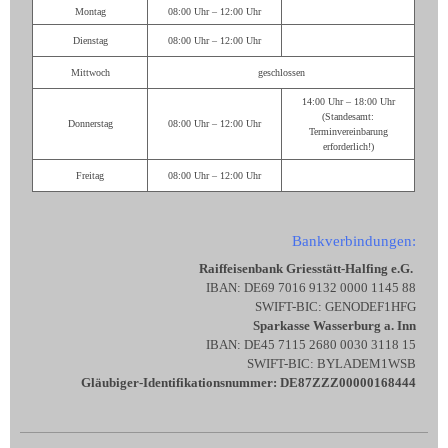
Montag
08:00 Uhr – 12:00 Uhr
Dienstag
08:00 Uhr – 12:00 Uhr
Mittwoch
geschlossen
14:00 Uhr – 18:00 Uhr
(Standesamt:
Donnerstag
08:00 Uhr – 12:00 Uhr
Terminvereinbarung
erforderlich!)
Freitag
08:00 Uhr – 12:00 Uhr
Bankverbindungen:
Raiffeisenbank Griesstätt-Halfing e.G.
IBAN: DE69 7016 9132 0000 1145 88
SWIFT-BIC: GENODEF1HFG
Sparkasse Wasserburg a. Inn
IBAN: DE45 7115 2680 0030 3118 15
SWIFT-BIC: BYLADEM1WSB
Gläubiger-Identifikationsnummer: DE87ZZZ00000168444