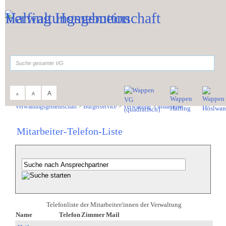
Zum Inhalt
,
zur Navigation
oder
zur Startseite
springen.
suchen
A
A
A
Sie sind hier:
Verwaltungsgemeinschaft
>
Bürgerservice
>
Verwaltung
>
Mitarbeiter
Mitarbeiter-Telefon-Liste
Telefonliste der Mitarbeiter/innen der Verwaltung
Name
Telefon
Zimmer
Mail