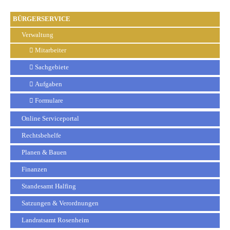
BÜRGERSERVICE
Verwaltung
Mitarbeiter
Sachgebiete
Aufgaben
Formulare
Online Serviceportal
Rechtsbehelfe
Planen & Bauen
Finanzen
Standesamt Halfing
Satzungen & Verordnungen
Landratsamt Rosenheim