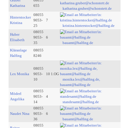
Gruber
08055
Katharina
655
katharina.gruber@schonstett.de
08055
Hinterstocker
9053-
7
Kristina
25
kristina.hinterstocker@halfing.de
08055
Huber
9053-
6
Elisabeth
35
bauamt@halfing.de
Kläranlage
08055
Halfing
8246
08055
Lex Monika
9053-
10 1.OG
10
monika.lex@halfing.de,
bauamt@halfing.de
08055
Möderl
9053-
4
Angelika
14
standesamt@halfing.de
08055
Naudet Nina
9053-
6
36
bauamt@halfing.de
08055
Reiter