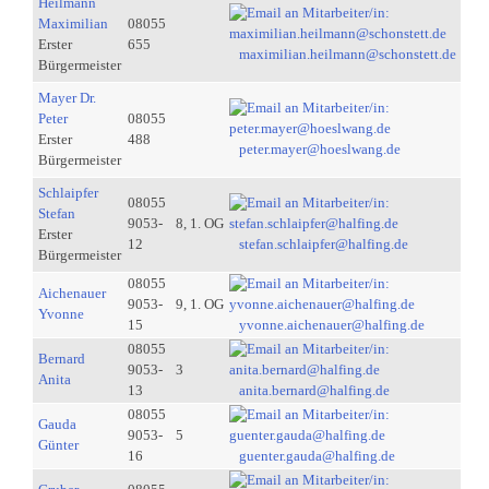
Heilmann
Maximilian
08055
Erster
655
maximilian.heilmann@schonstett.de
Bürgermeister
Mayer Dr.
Peter
08055
Erster
488
peter.mayer@hoeslwang.de
Bürgermeister
Schlaipfer
08055
Stefan
9053-
8, 1. OG
Erster
12
stefan.schlaipfer@halfing.de
Bürgermeister
08055
Aichenauer
9053-
9, 1. OG
Yvonne
15
yvonne.aichenauer@halfing.de
08055
Bernard
9053-
3
Anita
13
anita.bernard@halfing.de
08055
Gauda
9053-
5
Günter
16
guenter.gauda@halfing.de