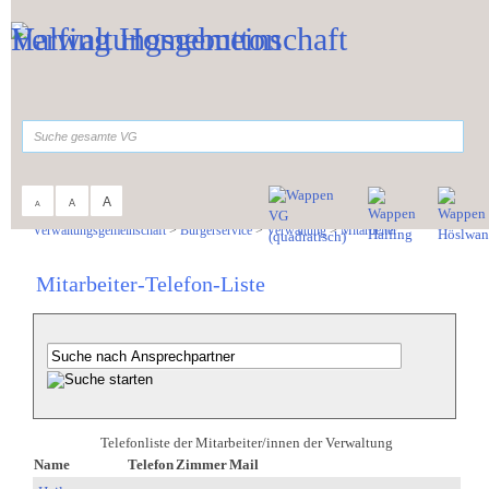
Zum Inhalt
,
zur Navigation
oder
zur Startseite
springen.
suchen
A
A
A
Sie sind hier:
Verwaltungsgemeinschaft
>
Bürgerservice
>
Verwaltung
>
Mitarbeiter
Mitarbeiter-Telefon-Liste
Telefonliste der Mitarbeiter/innen der Verwaltung
Name
Telefon
Zimmer
Mail