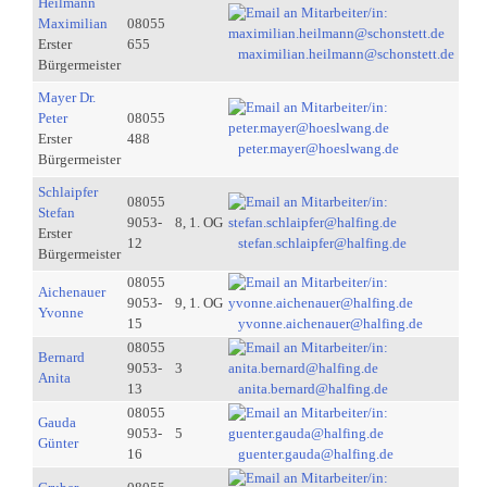
Heilmann
Maximilian
08055
Erster
655
maximilian.heilmann@schonstett.de
Bürgermeister
Mayer Dr.
Peter
08055
Erster
488
peter.mayer@hoeslwang.de
Bürgermeister
Schlaipfer
08055
Stefan
9053-
8, 1. OG
Erster
12
stefan.schlaipfer@halfing.de
Bürgermeister
08055
Aichenauer
9053-
9, 1. OG
Yvonne
15
yvonne.aichenauer@halfing.de
08055
Bernard
9053-
3
Anita
13
anita.bernard@halfing.de
08055
Gauda
9053-
5
Günter
16
guenter.gauda@halfing.de