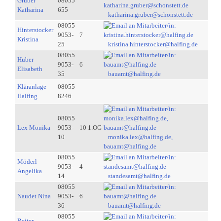
Gruber
08055
Katharina
655
katharina.gruber@schonstett.de
08055
Hinterstocker
9053-
7
Kristina
25
kristina.hinterstocker@halfing.de
08055
Huber
9053-
6
Elisabeth
35
bauamt@halfing.de
Kläranlage
08055
Halfing
8246
08055
Lex Monika
9053-
10 1.OG
10
monika.lex@halfing.de,
bauamt@halfing.de
08055
Möderl
9053-
4
Angelika
14
standesamt@halfing.de
08055
Naudet Nina
9053-
6
36
bauamt@halfing.de
08055
Reiter