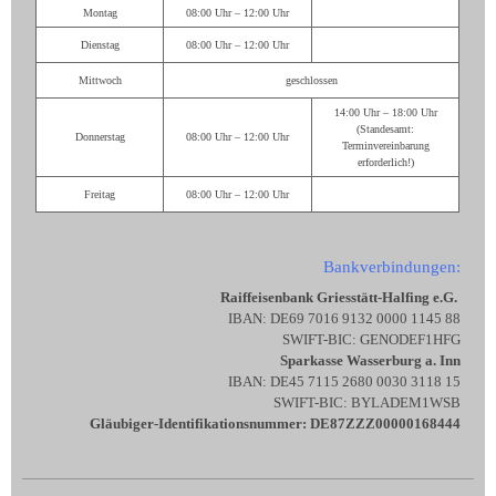
Montag
08:00 Uhr – 12:00 Uhr
Dienstag
08:00 Uhr – 12:00 Uhr
Mittwoch
geschlossen
14:00 Uhr – 18:00 Uhr
(Standesamt:
Donnerstag
08:00 Uhr – 12:00 Uhr
Terminvereinbarung
erforderlich!)
Freitag
08:00 Uhr – 12:00 Uhr
Bankverbindungen:
Raiffeisenbank Griesstätt-Halfing e.G.
IBAN: DE69 7016 9132 0000 1145 88
SWIFT-BIC: GENODEF1HFG
Sparkasse Wasserburg a. Inn
IBAN: DE45 7115 2680 0030 3118 15
SWIFT-BIC: BYLADEM1WSB
Gläubiger-Identifikationsnummer: DE87ZZZ00000168444