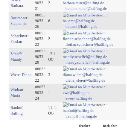
9053-
2
Barbara
21
barbara.reiter@halfing.de
08055
Rottmoser
9053-
6
Stephanie
26
bauamt@halfing.de
08055
Schachner
9053-
2
Florian
23
florian.schachner@halfing.de
08055
Scheffel
12 1.
9053-
Mandy
OG
20
mandy.scheffel@halfing.de
08055
Wierer Diana
9053-
3
22
diana.wierer@halfing.de
08055
Winhart
9053-
1
Maria
24
ewo@halfing.de
Bauhof
11, 1.
Halfing
OG
bauhof@halfing.de
drucken
nach oben