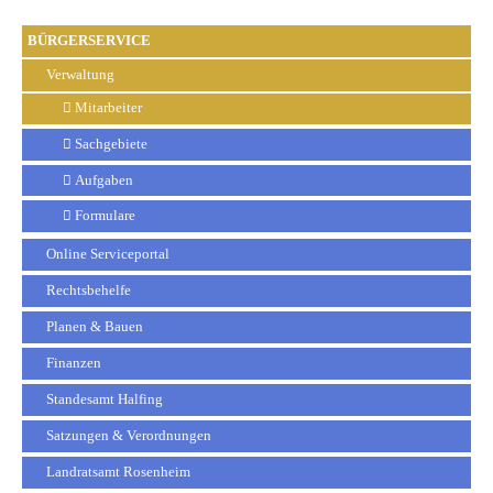
BÜRGERSERVICE
Verwaltung
Mitarbeiter
Sachgebiete
Aufgaben
Formulare
Online Serviceportal
Rechtsbehelfe
Planen & Bauen
Finanzen
Standesamt Halfing
Satzungen & Verordnungen
Landratsamt Rosenheim