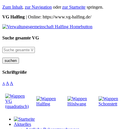
Zum Inhalt
,
zur Navigation
oder
zur Startseite
springen.
VG Halfing
| Online: https://www.vg-halfing.de/
Suche gesamte VG
suchen
Schriftgröße
A
A
A
Aktuelles