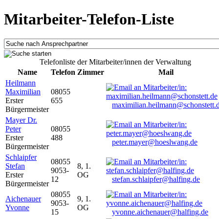
Mitarbeiter-Telefon-Liste
Telefonliste der Mitarbeiter/innen der Verwaltung
Name
Telefon
Zimmer
Mail
Heilmann
Maximilian
08055
Erster
655
maximilian.heilmann@schonstett.
Bürgermeister
Mayer Dr.
Peter
08055
Erster
488
peter.mayer@hoeslwang.de
Bürgermeister
Schlaipfer
08055
Stefan
8, 1.
9053-
Erster
OG
12
stefan.schlaipfer@halfing.de
Bürgermeister
08055
Aichenauer
9, 1.
9053-
Yvonne
OG
15
yvonne.aichenauer@halfing.de