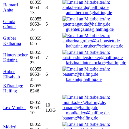
08055
Bernard
9053-
3
Anita
13
anita.bernard@halfing.de
08055
Gauda
9053-
5
Günter
16
guenter.gauda@halfing.de
Gruber
08055
Katharina
655
katharina.gruber@schonstett.de
08055
Hinterstocker
9053-
7
Kristina
25
kristina.hinterstocker@halfing.de
08055
Huber
9053-
6
Elisabeth
35
bauamt@halfing.de
Kläranlage
08055
Halfing
8246
08055
10
Lex Monika
9053-
1.OG
10
monika.lex@halfing.de,
bauamt@halfing.de
08055
Möderl