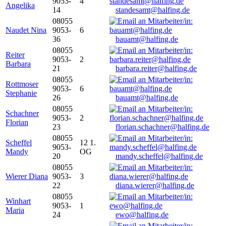
9053-
4
Angelika
14
standesamt@halfing.de
08055
Naudet Nina
9053-
6
36
bauamt@halfing.de
08055
Reiter
9053-
2
Barbara
21
barbara.reiter@halfing.de
08055
Rottmoser
9053-
6
Stephanie
26
bauamt@halfing.de
08055
Schachner
9053-
2
Florian
23
florian.schachner@halfing.de
08055
Scheffel
12 1.
9053-
Mandy
OG
20
mandy.scheffel@halfing.de
08055
Wierer Diana
9053-
3
22
diana.wierer@halfing.de
08055
Winhart
9053-
1
Maria
24
ewo@halfing.de