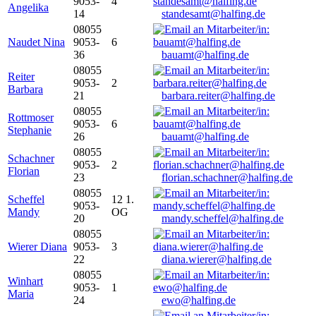
9053-
4
Angelika
14
standesamt@halfing.de
08055
Naudet Nina
9053-
6
36
bauamt@halfing.de
08055
Reiter
9053-
2
Barbara
21
barbara.reiter@halfing.de
08055
Rottmoser
9053-
6
Stephanie
26
bauamt@halfing.de
08055
Schachner
9053-
2
Florian
23
florian.schachner@halfing.de
08055
Scheffel
12 1.
9053-
Mandy
OG
20
mandy.scheffel@halfing.de
08055
Wierer Diana
9053-
3
22
diana.wierer@halfing.de
08055
Winhart
9053-
1
Maria
24
ewo@halfing.de