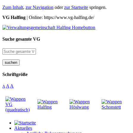
Zum Inhalt
,
zur Navigation
oder
zur Startseite
springen.
VG Halfing
| Online: https://www.vg-halfing.de/
Suche gesamte VG
suchen
Schriftgröße
A
A
A
Aktuelles