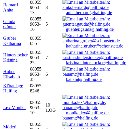
08055
Bernard
9053-
3
Anita
13
anita.bernard@halfing.de
08055
Gauda
9053-
5
Günter
16
guenter.gauda@halfing.de
Gruber
08055
Katharina
655
katharina.gruber@schonstett.de
08055
Hinterstocker
9053-
7
Kristina
25
kristina.hinterstocker@halfing.de
08055
Huber
9053-
6
Elisabeth
35
bauamt@halfing.de
Kläranlage
08055
Halfing
8246
08055
10
Lex Monika
9053-
1.OG
10
monika.lex@halfing.de,
bauamt@halfing.de
08055
Möderl