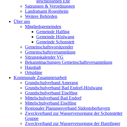
geschlossenen Ehe
Satzungen & Verordnungen
Landratsamt Rosenheim
Weitere Behörden
Über uns
Mitgliedsgemeinden
Gemeinde Halfing
Gemeinde Höslwang
Gemeinde Schonstett
Gemeinschaftsvorsitzender
Gemeinschaftsversammlung
Sitzungskalender VG
Bekanntmachungen Gemeinschaftsversammlung
Haushalt
Ortspläne
Kommunale Zusammenarbeit
Grundschulverband Amerang
Grundschulverband Bad Endorf-Höslwang
Grundschulverband Eiselfing
Mittelschulverband Bad Endorf
Mittelschulverband Eiselfing
Regionaler Planungsverband Südostoberbayern
Zweckverband zur Wasserversorgung der Schonstetter
Gruppe
Zweckverband zur Wasserversorgung der Harpfinger