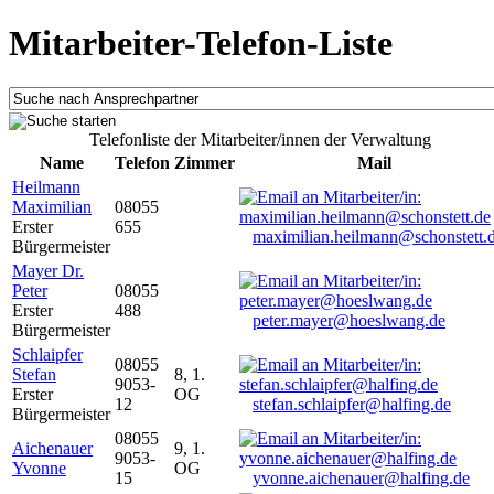
Mitarbeiter-Telefon-Liste
Telefonliste der Mitarbeiter/innen der Verwaltung
Name
Telefon
Zimmer
Mail
Heilmann
Maximilian
08055
Erster
655
maximilian.heilmann@schonstett.
Bürgermeister
Mayer Dr.
Peter
08055
Erster
488
peter.mayer@hoeslwang.de
Bürgermeister
Schlaipfer
08055
Stefan
8, 1.
9053-
Erster
OG
12
stefan.schlaipfer@halfing.de
Bürgermeister
08055
Aichenauer
9, 1.
9053-
Yvonne
OG
15
yvonne.aichenauer@halfing.de