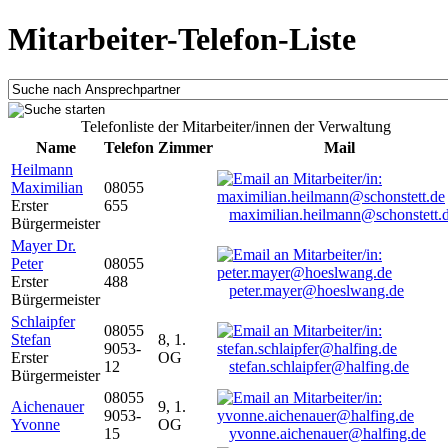
Mitarbeiter-Telefon-Liste
Telefonliste der Mitarbeiter/innen der Verwaltung
Name
Telefon
Zimmer
Mail
Heilmann
Maximilian
08055
Erster
655
maximilian.heilmann@schonstett.
Bürgermeister
Mayer Dr.
Peter
08055
Erster
488
peter.mayer@hoeslwang.de
Bürgermeister
Schlaipfer
08055
Stefan
8, 1.
9053-
Erster
OG
12
stefan.schlaipfer@halfing.de
Bürgermeister
08055
Aichenauer
9, 1.
9053-
Yvonne
OG
15
yvonne.aichenauer@halfing.de