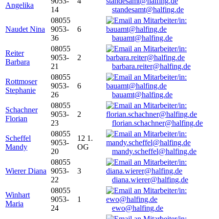
9053-
4
Angelika
14
standesamt@halfing.de
08055
Naudet Nina
9053-
6
36
bauamt@halfing.de
08055
Reiter
9053-
2
Barbara
21
barbara.reiter@halfing.de
08055
Rottmoser
9053-
6
Stephanie
26
bauamt@halfing.de
08055
Schachner
9053-
2
Florian
23
florian.schachner@halfing.de
08055
Scheffel
12 1.
9053-
Mandy
OG
20
mandy.scheffel@halfing.de
08055
Wierer Diana
9053-
3
22
diana.wierer@halfing.de
08055
Winhart
9053-
1
Maria
24
ewo@halfing.de