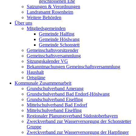
geschlossenen Ehe
Satzungen & Verordnungen
Landratsamt Rosenheim
Weitere Behörden
Über uns
Mitgliedsgemeinden
Gemeinde Halfing
Gemeinde Höslwang
Gemeinde Schonstett
Gemeinschaftsvorsitzender
Gemeinschaftsversammlung
Sitzungskalender VG
Bekanntmachungen Gemeinschaftsversammlung
Haushalt
Ortspläne
Kommunale Zusammenarbeit
Grundschulverband Amerang
Grundschulverband Bad Endorf-Höslwang
Grundschulverband Eiselfing
Mittelschulverband Bad Endorf
Mittelschulverband Eiselfing
Regionaler Planungsverband Südostoberbayern
Zweckverband zur Wasserversorgung der Schonstetter
Gruppe
Zweckverband zur Wasserversorgung der Harpfinger