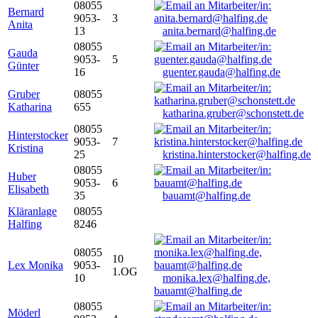
08055
Bernard
9053-
3
Anita
13
anita.bernard@halfing.de
08055
Gauda
9053-
5
Günter
16
guenter.gauda@halfing.de
Gruber
08055
Katharina
655
katharina.gruber@schonstett.de
08055
Hinterstocker
9053-
7
Kristina
25
kristina.hinterstocker@halfing.de
08055
Huber
9053-
6
Elisabeth
35
bauamt@halfing.de
Kläranlage
08055
Halfing
8246
08055
10
Lex Monika
9053-
1.OG
10
monika.lex@halfing.de,
bauamt@halfing.de
08055
Möderl