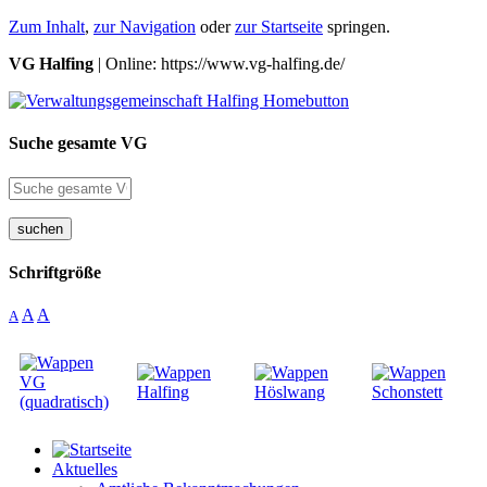
Zum Inhalt
,
zur Navigation
oder
zur Startseite
springen.
VG Halfing
| Online: https://www.vg-halfing.de/
Suche gesamte VG
suchen
Schriftgröße
A
A
A
Aktuelles