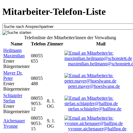
Mitarbeiter-Telefon-Liste
Telefonliste der Mitarbeiter/innen der Verwaltung
Name
Telefon
Zimmer
Mail
Heilmann
Maximilian
08055
Erster
655
maximilian.heilmann@schonstett.
Bürgermeister
Mayer Dr.
Peter
08055
Erster
488
peter.mayer@hoeslwang.de
Bürgermeister
Schlaipfer
08055
Stefan
8, 1.
9053-
Erster
OG
12
stefan.schlaipfer@halfing.de
Bürgermeister
08055
Aichenauer
9, 1.
9053-
Yvonne
OG
15
yvonne.aichenauer@halfing.de