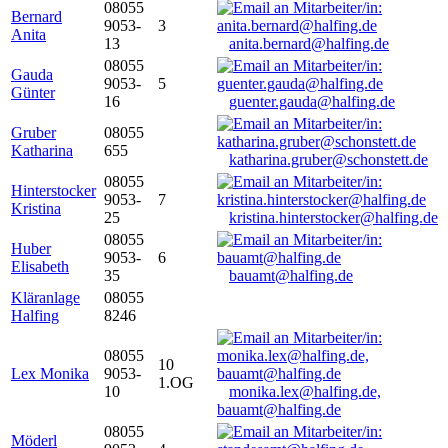
08055
Bernard
9053-
3
Anita
13
anita.bernard@halfing.de
08055
Gauda
9053-
5
Günter
16
guenter.gauda@halfing.de
Gruber
08055
Katharina
655
katharina.gruber@schonstett.de
08055
Hinterstocker
9053-
7
Kristina
25
kristina.hinterstocker@halfing.de
08055
Huber
9053-
6
Elisabeth
35
bauamt@halfing.de
Kläranlage
08055
Halfing
8246
08055
10
Lex Monika
9053-
1.OG
10
monika.lex@halfing.de,
bauamt@halfing.de
08055
Möderl