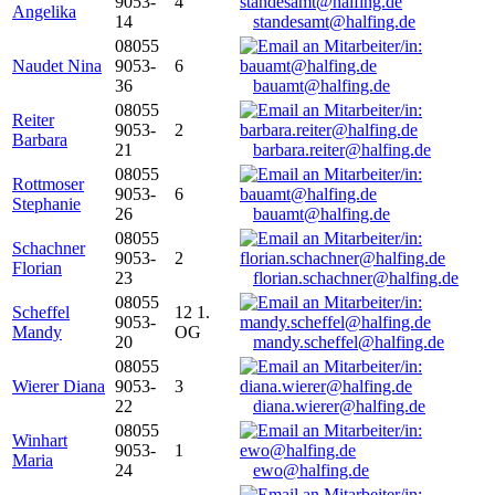
9053-
4
Angelika
14
standesamt@halfing.de
08055
Naudet Nina
9053-
6
36
bauamt@halfing.de
08055
Reiter
9053-
2
Barbara
21
barbara.reiter@halfing.de
08055
Rottmoser
9053-
6
Stephanie
26
bauamt@halfing.de
08055
Schachner
9053-
2
Florian
23
florian.schachner@halfing.de
08055
Scheffel
12 1.
9053-
Mandy
OG
20
mandy.scheffel@halfing.de
08055
Wierer Diana
9053-
3
22
diana.wierer@halfing.de
08055
Winhart
9053-
1
Maria
24
ewo@halfing.de