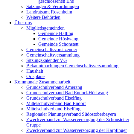
geschlossenen Ehe
Satzungen & Verordnungen
Landratsamt Rosenheim
Weitere Behörden
Über uns
Mitgliedsgemeinden
Gemeinde Halfing
Gemeinde Höslwang
Gemeinde Schonstett
Gemeinschaftsvorsitzender
Gemeinschaftsversammlung
Sitzungskalender VG
Bekanntmachungen Gemeinschaftsversammlung
Haushalt
Ortspläne
Kommunale Zusammenarbeit
Grundschulverband Amerang
Grundschulverband Bad Endorf-Höslwang
Grundschulverband Eiselfing
Mittelschulverband Bad Endorf
Mittelschulverband Eiselfing
Regionaler Planungsverband Südostoberbayern
Zweckverband zur Wasserversorgung der Schonstetter
Gruppe
Zweckverband zur Wasserversorgung der Harpfinger