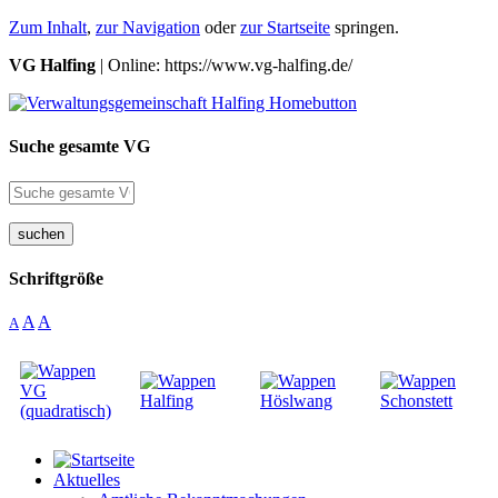
Zum Inhalt
,
zur Navigation
oder
zur Startseite
springen.
VG Halfing
| Online: https://www.vg-halfing.de/
Suche gesamte VG
suchen
Schriftgröße
A
A
A
Aktuelles