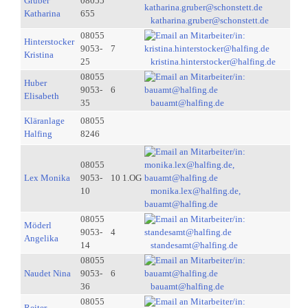
Gruber
08055
Katharina
655
katharina.gruber@schonstett.de
08055
Hinterstocker
9053-
7
Kristina
25
kristina.hinterstocker@halfing.de
08055
Huber
9053-
6
Elisabeth
35
bauamt@halfing.de
Kläranlage
08055
Halfing
8246
08055
Lex Monika
9053-
10 1.OG
10
monika.lex@halfing.de,
bauamt@halfing.de
08055
Möderl
9053-
4
Angelika
14
standesamt@halfing.de
08055
Naudet Nina
9053-
6
36
bauamt@halfing.de
08055
Reiter