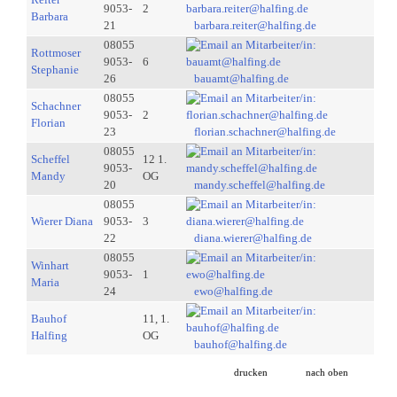
9053-
2
Barbara
21
barbara.reiter@halfing.de
08055
Rottmoser
9053-
6
Stephanie
26
bauamt@halfing.de
08055
Schachner
9053-
2
Florian
23
florian.schachner@halfing.de
08055
Scheffel
12 1.
9053-
Mandy
OG
20
mandy.scheffel@halfing.de
08055
Wierer Diana
9053-
3
22
diana.wierer@halfing.de
08055
Winhart
9053-
1
Maria
24
ewo@halfing.de
Bauhof
11, 1.
Halfing
OG
bauhof@halfing.de
drucken
nach oben