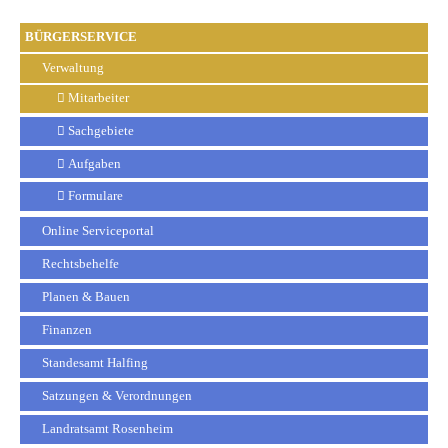
BÜRGERSERVICE
Verwaltung
Mitarbeiter
Sachgebiete
Aufgaben
Formulare
Online Serviceportal
Rechtsbehelfe
Planen & Bauen
Finanzen
Standesamt Halfing
Satzungen & Verordnungen
Landratsamt Rosenheim