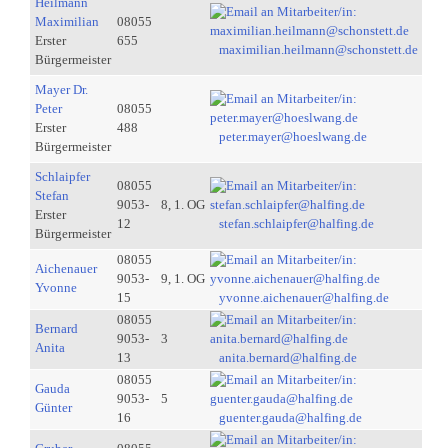
Heilmann
Maximilian
08055
Erster
655
maximilian.heilmann@schonstett.de
Bürgermeister
Mayer Dr.
Peter
08055
Erster
488
peter.mayer@hoeslwang.de
Bürgermeister
Schlaipfer
08055
Stefan
9053-
8, 1. OG
Erster
12
stefan.schlaipfer@halfing.de
Bürgermeister
08055
Aichenauer
9053-
9, 1. OG
Yvonne
15
yvonne.aichenauer@halfing.de
08055
Bernard
9053-
3
Anita
13
anita.bernard@halfing.de
08055
Gauda
9053-
5
Günter
16
guenter.gauda@halfing.de