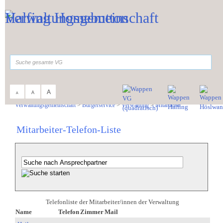
Zum Inhalt
,
zur Navigation
oder
zur Startseite
springen.
suchen
A
A
A
Sie sind hier:
Verwaltungsgemeinschaft
>
Bürgerservice
>
Verwaltung
>
Mitarbeiter
Mitarbeiter-Telefon-Liste
Telefonliste der Mitarbeiter/innen der Verwaltung
Name
Telefon
Zimmer
Mail