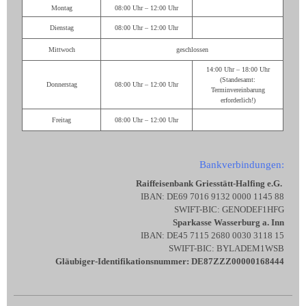
Montag
08:00 Uhr – 12:00 Uhr
Dienstag
08:00 Uhr – 12:00 Uhr
Mittwoch
geschlossen
14:00 Uhr – 18:00 Uhr
(Standesamt:
Donnerstag
08:00 Uhr – 12:00 Uhr
Terminvereinbarung
erforderlich!)
Freitag
08:00 Uhr – 12:00 Uhr
Bankverbindungen:
Raiffeisenbank Griesstätt-Halfing e.G.
IBAN: DE69 7016 9132 0000 1145 88
SWIFT-BIC: GENODEF1HFG
Sparkasse Wasserburg a. Inn
IBAN: DE45 7115 2680 0030 3118 15
SWIFT-BIC: BYLADEM1WSB
Gläubiger-Identifikationsnummer: DE87ZZZ00000168444