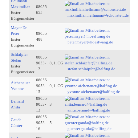
Heilmann
Maximilian
08055
Erster
655
maximilian.heilmann@schonstett.de
Bürgermeister
Mayer Dr.
Peter
08055
Erster
488
peter.mayer@hoeslwang.de
Bürgermeister
Schlaipfer
08055
Stefan
9053-
8, 1. OG
Erster
12
stefan.schlaipfer@halfing.de
Bürgermeister
08055
Aichenauer
9053-
9, 1. OG
Yvonne
15
yvonne.aichenauer@halfing.de
08055
Bernard
9053-
3
Anita
13
anita.bernard@halfing.de
08055
Gauda
9053-
5
Günter
16
guenter.gauda@halfing.de