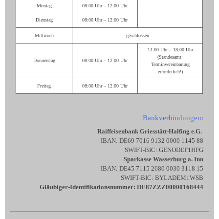
Montag
08:00 Uhr – 12:00 Uhr
Dienstag
08:00 Uhr – 12:00 Uhr
Mittwoch
geschlossen
14:00 Uhr – 18:00 Uhr
(Standesamt:
Donnerstag
08:00 Uhr – 12:00 Uhr
Terminvereinbarung
erforderlich!)
Freitag
08:00 Uhr – 12:00 Uhr
Bankverbindungen:
Raiffeisenbank Griesstätt-Halfing e.G.
IBAN: DE69 7016 9132 0000 1145 88
SWIFT-BIC: GENODEF1HFG
Sparkasse Wasserburg a. Inn
IBAN: DE45 7115 2680 0030 3118 15
SWIFT-BIC: BYLADEM1WSB
Gläubiger-Identifikationsnummer: DE87ZZZ00000168444