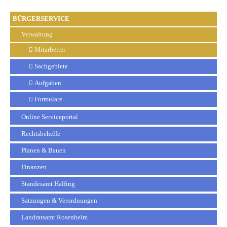
BÜRGERSERVICE
Verwaltung
Mitarbeiter
Sachgebiete
Aufgaben
Formulare
Online Serviceportal
Rechtsbehelfe
Planen & Bauen
Finanzen
Standesamt Halfing
Satzungen & Verordnungen
Landratsamt Rosenheim