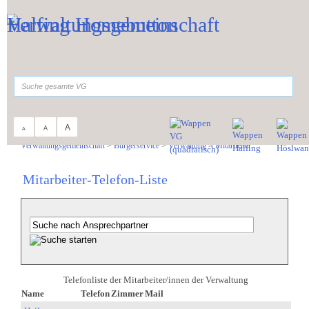
Zum Inhalt
,
zur Navigation
oder
zur Startseite
springen.
suchen
A
A
A
Sie sind hier:
Verwaltungsgemeinschaft
>
Bürgerservice
>
Verwaltung
>
Mitarbeiter
Mitarbeiter-Telefon-Liste
Telefonliste der Mitarbeiter/innen der Verwaltung
Name
Telefon
Zimmer
Mail