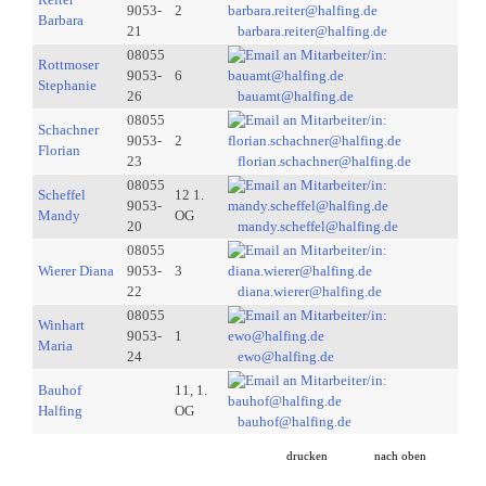
9053-
2
Barbara
21
barbara.reiter@halfing.de
08055
Rottmoser
9053-
6
Stephanie
26
bauamt@halfing.de
08055
Schachner
9053-
2
Florian
23
florian.schachner@halfing.de
08055
Scheffel
12 1.
9053-
Mandy
OG
20
mandy.scheffel@halfing.de
08055
Wierer Diana
9053-
3
22
diana.wierer@halfing.de
08055
Winhart
9053-
1
Maria
24
ewo@halfing.de
Bauhof
11, 1.
Halfing
OG
bauhof@halfing.de
drucken
nach oben