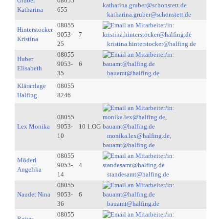
Gruber
08055
Katharina
655
katharina.gruber@schonstett.de
08055
Hinterstocker
9053-
7
Kristina
25
kristina.hinterstocker@halfing.de
08055
Huber
9053-
6
Elisabeth
35
bauamt@halfing.de
Kläranlage
08055
Halfing
8246
08055
Lex Monika
9053-
10 1.OG
10
monika.lex@halfing.de,
bauamt@halfing.de
08055
Möderl
9053-
4
Angelika
14
standesamt@halfing.de
08055
Naudet Nina
9053-
6
36
bauamt@halfing.de
08055
Reiter