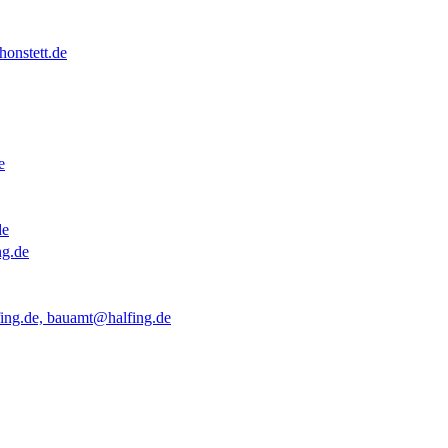
onstett.de
e
de
ng.de
ing.de, bauamt@halfing.de