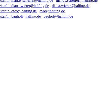
mandy.scheffel@halfing.de
diana.wierer@halfing.de
ewo@halfing.de
bauhof@halfing.de