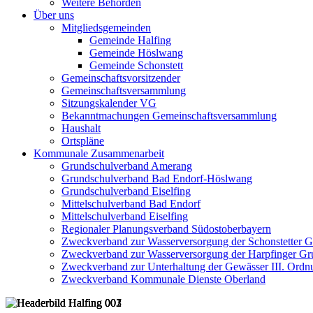
Weitere Behörden
Über uns
Mitgliedsgemeinden
Gemeinde Halfing
Gemeinde Höslwang
Gemeinde Schonstett
Gemeinschaftsvorsitzender
Gemeinschaftsversammlung
Sitzungskalender VG
Bekanntmachungen Gemeinschaftsversammlung
Haushalt
Ortspläne
Kommunale Zusammenarbeit
Grundschulverband Amerang
Grundschulverband Bad Endorf-Höslwang
Grundschulverband Eiselfing
Mittelschulverband Bad Endorf
Mittelschulverband Eiselfing
Regionaler Planungsverband Südostoberbayern
Zweckverband zur Wasserversorgung der Schonstetter 
Zweckverband zur Wasserversorgung der Harpfinger Gr
Zweckverband zur Unterhaltung der Gewässer III. Ordnu
Zweckverband Kommunale Dienste Oberland