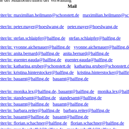
ste der Mitarbeiter/innen der Verwaltung
Mail
maximilian.heilmann@sch
peter.mayer@hoeslwang.de
stefan.schlaipfer@halfing.de
yvonne.aichenauer@halfing.d
anita.bernard@halfing.de
guenter.gauda@halfing.de
katharina.gruber@schonstett.
kristina.hinterstocker@halfi
bauamt@halfing.de
monika.lex@half
standesamt@halfing.de
bauamt@halfing.de
barbara.reiter@halfing.de
bauamt@halfing.de
florian.schachner@halfing.de