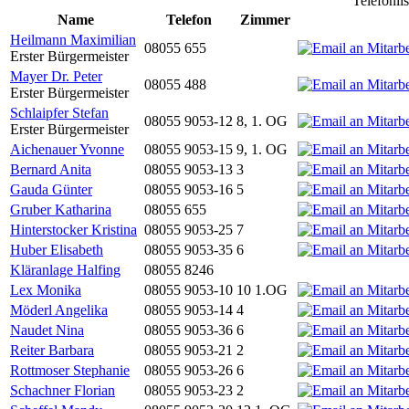
Telefonli
Name
Telefon
Zimmer
Heilmann Maximilian
08055 655
Erster Bürgermeister
Mayer Dr. Peter
08055 488
Erster Bürgermeister
Schlaipfer Stefan
08055 9053-12
8, 1. OG
Erster Bürgermeister
Aichenauer Yvonne
08055 9053-15
9, 1. OG
Bernard Anita
08055 9053-13
3
Gauda Günter
08055 9053-16
5
Gruber Katharina
08055 655
Hinterstocker Kristina
08055 9053-25
7
Huber Elisabeth
08055 9053-35
6
Kläranlage Halfing
08055 8246
Lex Monika
08055 9053-10
10 1.OG
Möderl Angelika
08055 9053-14
4
Naudet Nina
08055 9053-36
6
Reiter Barbara
08055 9053-21
2
Rottmoser Stephanie
08055 9053-26
6
Schachner Florian
08055 9053-23
2