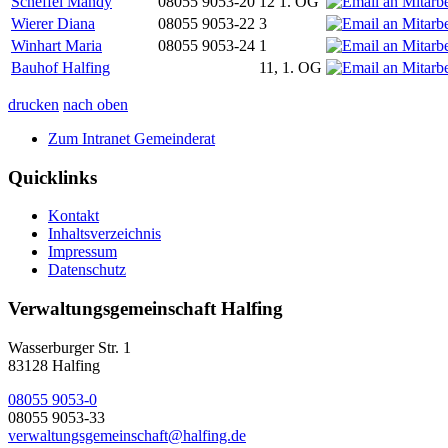
Scheffel Mandy
08055 9053-20
12 1. OG
Wierer Diana
08055 9053-22
3
Winhart Maria
08055 9053-24
1
Bauhof Halfing
11, 1. OG
drucken
nach oben
Zum Intranet Gemeinderat
Quicklinks
Kontakt
Inhaltsverzeichnis
Impressum
Datenschutz
Verwaltungsgemeinschaft Halfing
Wasserburger Str. 1
83128 Halfing
08055 9053-0
08055 9053-33
verwaltungsgemeinschaft@halfing.de