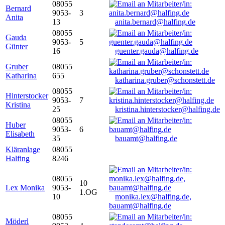
08055
Bernard
9053-
3
Anita
13
anita.bernard@halfing.de
08055
Gauda
9053-
5
Günter
16
guenter.gauda@halfing.de
Gruber
08055
Katharina
655
katharina.gruber@schonstett.de
08055
Hinterstocker
9053-
7
Kristina
25
kristina.hinterstocker@halfing.de
08055
Huber
9053-
6
Elisabeth
35
bauamt@halfing.de
Kläranlage
08055
Halfing
8246
08055
10
Lex Monika
9053-
1.OG
10
monika.lex@halfing.de,
bauamt@halfing.de
08055
Möderl