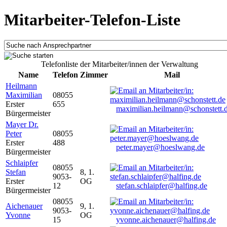
Mitarbeiter-Telefon-Liste
Telefonliste der Mitarbeiter/innen der Verwaltung
Name
Telefon
Zimmer
Mail
Heilmann
Maximilian
08055
Erster
655
maximilian.heilmann@schonstett.
Bürgermeister
Mayer Dr.
Peter
08055
Erster
488
peter.mayer@hoeslwang.de
Bürgermeister
Schlaipfer
08055
Stefan
8, 1.
9053-
Erster
OG
12
stefan.schlaipfer@halfing.de
Bürgermeister
08055
Aichenauer
9, 1.
9053-
Yvonne
OG
15
yvonne.aichenauer@halfing.de