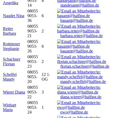
9053-
4
Angelika
14
standesamt@halfing.de
08055
Naudet Nina
9053-
6
36
bauamt@halfing.de
08055
Reiter
9053-
2
Barbara
21
barbara.reiter@halfing.de
08055
Rottmoser
9053-
6
Stephanie
26
bauamt@halfing.de
08055
Schachner
9053-
2
Florian
23
florian.schachner@halfing.de
08055
Scheffel
12 1.
9053-
Mandy
OG
20
mandy.scheffel@halfing.de
08055
Wierer Diana
9053-
3
22
diana.wierer@halfing.de
08055
Winhart
9053-
1
Maria
24
ewo@halfing.de