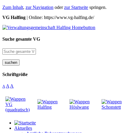
Zum Inhalt
,
zur Navigation
oder
zur Startseite
springen.
VG Halfing
| Online: https://www.vg-halfing.de/
Suche gesamte VG
suchen
Schriftgröße
A
A
A
Aktuelles