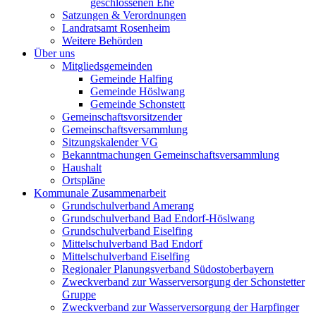
geschlossenen Ehe
Satzungen & Verordnungen
Landratsamt Rosenheim
Weitere Behörden
Über uns
Mitgliedsgemeinden
Gemeinde Halfing
Gemeinde Höslwang
Gemeinde Schonstett
Gemeinschaftsvorsitzender
Gemeinschaftsversammlung
Sitzungskalender VG
Bekanntmachungen Gemeinschaftsversammlung
Haushalt
Ortspläne
Kommunale Zusammenarbeit
Grundschulverband Amerang
Grundschulverband Bad Endorf-Höslwang
Grundschulverband Eiselfing
Mittelschulverband Bad Endorf
Mittelschulverband Eiselfing
Regionaler Planungsverband Südostoberbayern
Zweckverband zur Wasserversorgung der Schonstetter
Gruppe
Zweckverband zur Wasserversorgung der Harpfinger