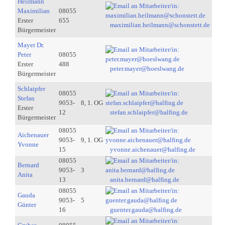
Heilmann
Maximilian
08055
Erster
655
maximilian.heilmann@schonstett.de
Bürgermeister
Mayer Dr.
Peter
08055
Erster
488
peter.mayer@hoeslwang.de
Bürgermeister
Schlaipfer
08055
Stefan
9053-
8, 1. OG
Erster
12
stefan.schlaipfer@halfing.de
Bürgermeister
08055
Aichenauer
9053-
9, 1. OG
Yvonne
15
yvonne.aichenauer@halfing.de
08055
Bernard
9053-
3
Anita
13
anita.bernard@halfing.de
08055
Gauda
9053-
5
Günter
16
guenter.gauda@halfing.de