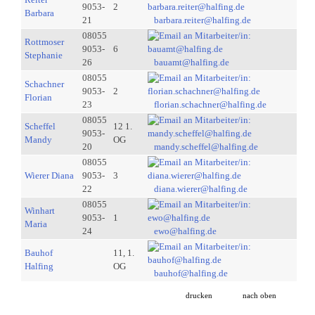
9053-
2
Barbara
21
barbara.reiter@halfing.de
08055
Rottmoser
9053-
6
Stephanie
26
bauamt@halfing.de
08055
Schachner
9053-
2
Florian
23
florian.schachner@halfing.de
08055
Scheffel
12 1.
9053-
Mandy
OG
20
mandy.scheffel@halfing.de
08055
Wierer Diana
9053-
3
22
diana.wierer@halfing.de
08055
Winhart
9053-
1
Maria
24
ewo@halfing.de
Bauhof
11, 1.
Halfing
OG
bauhof@halfing.de
drucken
nach oben