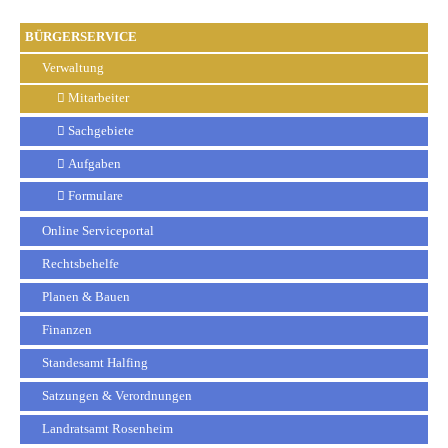
BÜRGERSERVICE
Verwaltung
Mitarbeiter
Sachgebiete
Aufgaben
Formulare
Online Serviceportal
Rechtsbehelfe
Planen & Bauen
Finanzen
Standesamt Halfing
Satzungen & Verordnungen
Landratsamt Rosenheim