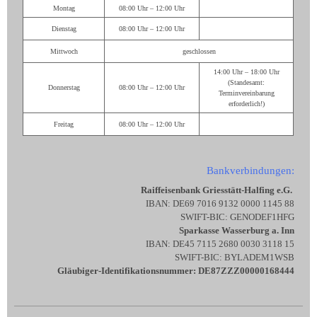
Montag
08:00 Uhr – 12:00 Uhr
Dienstag
08:00 Uhr – 12:00 Uhr
Mittwoch
geschlossen
14:00 Uhr – 18:00 Uhr
(Standesamt:
Donnerstag
08:00 Uhr – 12:00 Uhr
Terminvereinbarung
erforderlich!)
Freitag
08:00 Uhr – 12:00 Uhr
Bankverbindungen:
Raiffeisenbank Griesstätt-Halfing e.G.
IBAN: DE69 7016 9132 0000 1145 88
SWIFT-BIC: GENODEF1HFG
Sparkasse Wasserburg a. Inn
IBAN: DE45 7115 2680 0030 3118 15
SWIFT-BIC: BYLADEM1WSB
Gläubiger-Identifikationsnummer: DE87ZZZ00000168444