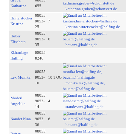
Gruber
08055
Katharina
655
katharina.gruber@schonstett.de
08055
Hinterstocker
9053-
7
Kristina
25
kristina.hinterstocker@halfing.de
08055
Huber
9053-
6
Elisabeth
35
bauamt@halfing.de
Kläranlage
08055
Halfing
8246
08055
Lex Monika
9053-
10 1.OG
10
monika.lex@halfing.de,
bauamt@halfing.de
08055
Möderl
9053-
4
Angelika
14
standesamt@halfing.de
08055
Naudet Nina
9053-
6
36
bauamt@halfing.de
08055
Reiter