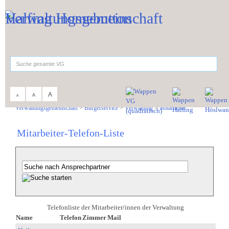
Zum Inhalt
,
zur Navigation
oder
zur Startseite
springen.
suchen
A
A
A
Sie sind hier:
Verwaltungsgemeinschaft
>
Bürgerservice
>
Verwaltung
>
Mitarbeiter
Mitarbeiter-Telefon-Liste
Telefonliste der Mitarbeiter/innen der Verwaltung
Name
Telefon
Zimmer
Mail