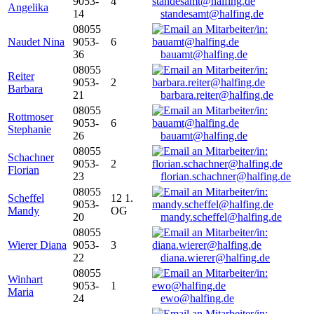
9053-
4
Angelika
14
standesamt@halfing.de
08055
Naudet Nina
9053-
6
36
bauamt@halfing.de
08055
Reiter
9053-
2
Barbara
21
barbara.reiter@halfing.de
08055
Rottmoser
9053-
6
Stephanie
26
bauamt@halfing.de
08055
Schachner
9053-
2
Florian
23
florian.schachner@halfing.de
08055
Scheffel
12 1.
9053-
Mandy
OG
20
mandy.scheffel@halfing.de
08055
Wierer Diana
9053-
3
22
diana.wierer@halfing.de
08055
Winhart
9053-
1
Maria
24
ewo@halfing.de