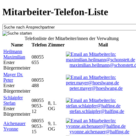
Mitarbeiter-Telefon-Liste
Telefonliste der Mitarbeiter/innen der Verwaltung
Name
Telefon
Zimmer
Mail
Heilmann
Maximilian
08055
Erster
655
maximilian.heilmann@schonstett.
Bürgermeister
Mayer Dr.
Peter
08055
Erster
488
peter.mayer@hoeslwang.de
Bürgermeister
Schlaipfer
08055
Stefan
8, 1.
9053-
Erster
OG
12
stefan.schlaipfer@halfing.de
Bürgermeister
08055
Aichenauer
9, 1.
9053-
Yvonne
OG
15
yvonne.aichenauer@halfing.de