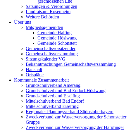
geschlossenen Ehe
Satzungen & Verordnungen
Landratsamt Rosenheim
Weitere Behörden
Über uns
Mitgliedsgemeinden
Gemeinde Halfing
Gemeinde Höslwang
Gemeinde Schonstett
Gemeinschaftsvorsitzender
Gemeinschaftsversammlung
Sitzungskalender VG
Bekanntmachungen Gemeinschaftsversammlung
Haushalt
Ortspläne
Kommunale Zusammenarbeit
Grundschulverband Amerang
Grundschulverband Bad Endorf-Höslwang
Grundschulverband Eiselfing
Mittelschulverband Bad Endorf
Mittelschulverband Eiselfing
Regionaler Planungsverband Südostoberbayern
Zweckverband zur Wasserversorgung der Schonstetter
Gruppe
Zweckverband zur Wasserversorgung der Harpfinger