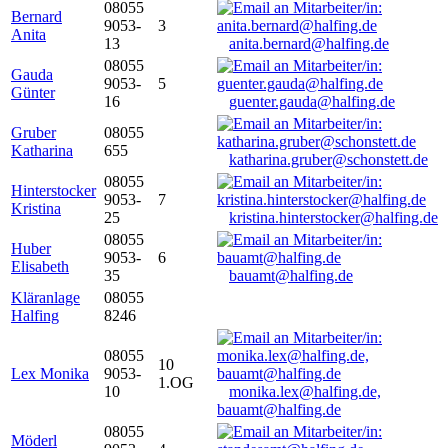
08055
Bernard
9053-
3
Anita
13
anita.bernard@halfing.de
08055
Gauda
9053-
5
Günter
16
guenter.gauda@halfing.de
Gruber
08055
Katharina
655
katharina.gruber@schonstett.de
08055
Hinterstocker
9053-
7
Kristina
25
kristina.hinterstocker@halfing.de
08055
Huber
9053-
6
Elisabeth
35
bauamt@halfing.de
Kläranlage
08055
Halfing
8246
08055
10
Lex Monika
9053-
1.OG
10
monika.lex@halfing.de,
bauamt@halfing.de
08055
Möderl