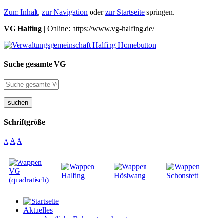
Zum Inhalt
,
zur Navigation
oder
zur Startseite
springen.
VG Halfing
| Online: https://www.vg-halfing.de/
Suche gesamte VG
suchen
Schriftgröße
A
A
A
Aktuelles