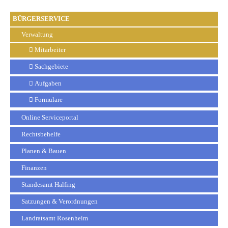
BÜRGERSERVICE
Verwaltung
Mitarbeiter
Sachgebiete
Aufgaben
Formulare
Online Serviceportal
Rechtsbehelfe
Planen & Bauen
Finanzen
Standesamt Halfing
Satzungen & Verordnungen
Landratsamt Rosenheim