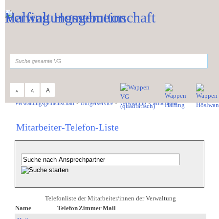
Zum Inhalt
,
zur Navigation
oder
zur Startseite
springen.
suchen
A
A
A
Sie sind hier:
Verwaltungsgemeinschaft
>
Bürgerservice
>
Verwaltung
>
Mitarbeiter
Mitarbeiter-Telefon-Liste
Telefonliste der Mitarbeiter/innen der Verwaltung
Name
Telefon
Zimmer
Mail