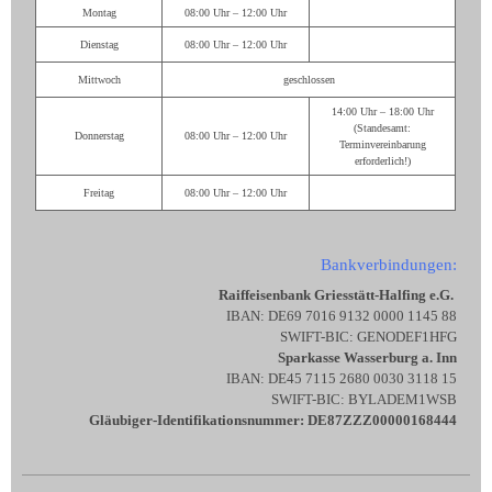
Montag
08:00 Uhr – 12:00 Uhr
Dienstag
08:00 Uhr – 12:00 Uhr
Mittwoch
geschlossen
14:00 Uhr – 18:00 Uhr
(Standesamt:
Donnerstag
08:00 Uhr – 12:00 Uhr
Terminvereinbarung
erforderlich!)
Freitag
08:00 Uhr – 12:00 Uhr
Bankverbindungen:
Raiffeisenbank Griesstätt-Halfing e.G.
IBAN: DE69 7016 9132 0000 1145 88
SWIFT-BIC: GENODEF1HFG
Sparkasse Wasserburg a. Inn
IBAN: DE45 7115 2680 0030 3118 15
SWIFT-BIC: BYLADEM1WSB
Gläubiger-Identifikationsnummer: DE87ZZZ00000168444