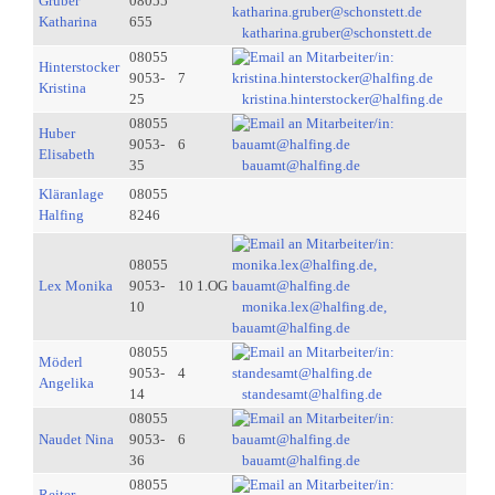
Gruber
08055
Katharina
655
katharina.gruber@schonstett.de
08055
Hinterstocker
9053-
7
Kristina
25
kristina.hinterstocker@halfing.de
08055
Huber
9053-
6
Elisabeth
35
bauamt@halfing.de
Kläranlage
08055
Halfing
8246
08055
Lex Monika
9053-
10 1.OG
10
monika.lex@halfing.de,
bauamt@halfing.de
08055
Möderl
9053-
4
Angelika
14
standesamt@halfing.de
08055
Naudet Nina
9053-
6
36
bauamt@halfing.de
08055
Reiter