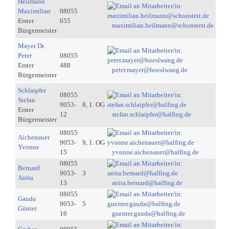
Heilmann
Maximilian
08055
Erster
655
maximilian.heilmann@schonstett.de
Bürgermeister
Mayer Dr.
Peter
08055
Erster
488
peter.mayer@hoeslwang.de
Bürgermeister
Schlaipfer
08055
Stefan
9053-
8, 1. OG
Erster
12
stefan.schlaipfer@halfing.de
Bürgermeister
08055
Aichenauer
9053-
9, 1. OG
Yvonne
15
yvonne.aichenauer@halfing.de
08055
Bernard
9053-
3
Anita
13
anita.bernard@halfing.de
08055
Gauda
9053-
5
Günter
16
guenter.gauda@halfing.de