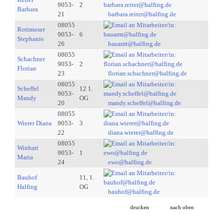
9053-
2
Barbara
21
barbara.reiter@halfing.de
08055
Rottmoser
9053-
6
Stephanie
26
bauamt@halfing.de
08055
Schachner
9053-
2
Florian
23
florian.schachner@halfing.de
08055
Scheffel
12 1.
9053-
Mandy
OG
20
mandy.scheffel@halfing.de
08055
Wierer Diana
9053-
3
22
diana.wierer@halfing.de
08055
Winhart
9053-
1
Maria
24
ewo@halfing.de
Bauhof
11, 1.
Halfing
OG
bauhof@halfing.de
drucken
nach oben