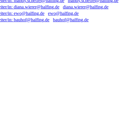
mandy.scheffel@halfing.de
diana.wierer@halfing.de
ewo@halfing.de
bauhof@halfing.de