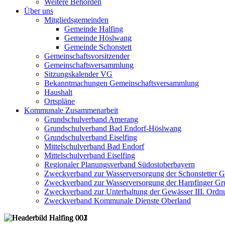
Weitere Behörden
Über uns
Mitgliedsgemeinden
Gemeinde Halfing
Gemeinde Höslwang
Gemeinde Schonstett
Gemeinschaftsvorsitzender
Gemeinschaftsversammlung
Sitzungskalender VG
Bekanntmachungen Gemeinschaftsversammlung
Haushalt
Ortspläne
Kommunale Zusammenarbeit
Grundschulverband Amerang
Grundschulverband Bad Endorf-Höslwang
Grundschulverband Eiselfing
Mittelschulverband Bad Endorf
Mittelschulverband Eiselfing
Regionaler Planungsverband Südostoberbayern
Zweckverband zur Wasserversorgung der Schonstetter 
Zweckverband zur Wasserversorgung der Harpfinger Gr
Zweckverband zur Unterhaltung der Gewässer III. Ordnu
Zweckverband Kommunale Dienste Oberland