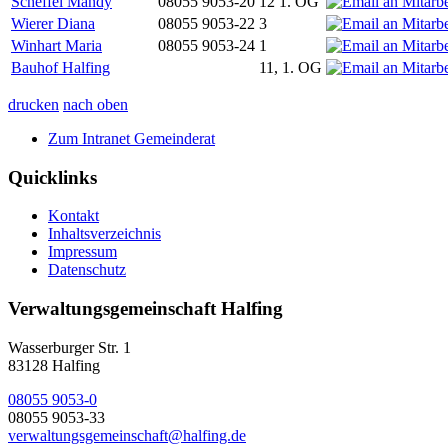
Scheffel Mandy
08055 9053-20
12 1. OG
Wierer Diana
08055 9053-22
3
Winhart Maria
08055 9053-24
1
Bauhof Halfing
11, 1. OG
drucken
nach oben
Zum Intranet Gemeinderat
Quicklinks
Kontakt
Inhaltsverzeichnis
Impressum
Datenschutz
Verwaltungsgemeinschaft Halfing
Wasserburger Str. 1
83128 Halfing
08055 9053-0
08055 9053-33
verwaltungsgemeinschaft@halfing.de