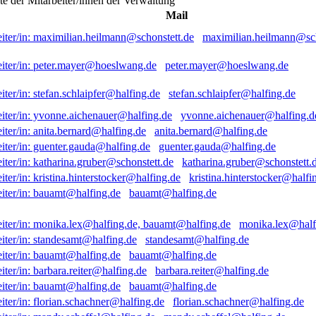
ste der Mitarbeiter/innen der Verwaltung
Mail
maximilian.heilmann@sch
peter.mayer@hoeslwang.de
stefan.schlaipfer@halfing.de
yvonne.aichenauer@halfing.d
anita.bernard@halfing.de
guenter.gauda@halfing.de
katharina.gruber@schonstett.
kristina.hinterstocker@halfi
bauamt@halfing.de
monika.lex@half
standesamt@halfing.de
bauamt@halfing.de
barbara.reiter@halfing.de
bauamt@halfing.de
florian.schachner@halfing.de