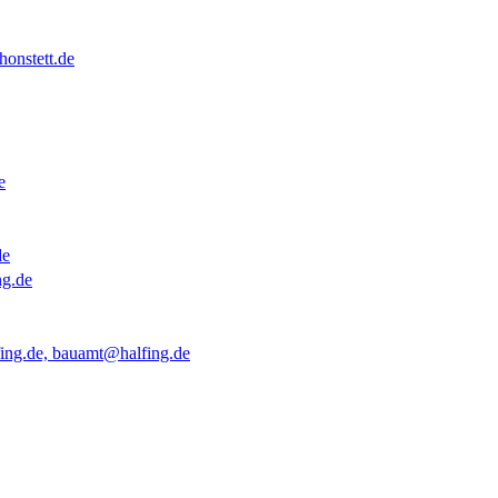
onstett.de
e
de
ng.de
ing.de, bauamt@halfing.de