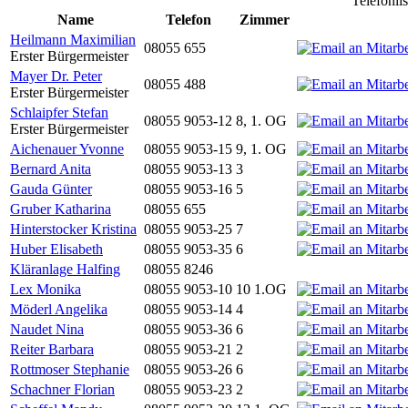
Telefonli
Name
Telefon
Zimmer
Heilmann Maximilian
08055 655
Erster Bürgermeister
Mayer Dr. Peter
08055 488
Erster Bürgermeister
Schlaipfer Stefan
08055 9053-12
8, 1. OG
Erster Bürgermeister
Aichenauer Yvonne
08055 9053-15
9, 1. OG
Bernard Anita
08055 9053-13
3
Gauda Günter
08055 9053-16
5
Gruber Katharina
08055 655
Hinterstocker Kristina
08055 9053-25
7
Huber Elisabeth
08055 9053-35
6
Kläranlage Halfing
08055 8246
Lex Monika
08055 9053-10
10 1.OG
Möderl Angelika
08055 9053-14
4
Naudet Nina
08055 9053-36
6
Reiter Barbara
08055 9053-21
2
Rottmoser Stephanie
08055 9053-26
6
Schachner Florian
08055 9053-23
2