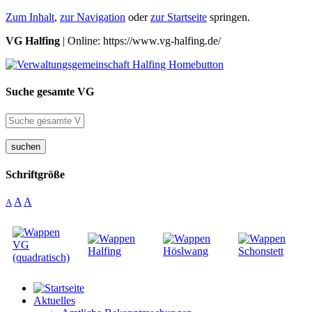
Zum Inhalt
,
zur Navigation
oder
zur Startseite
springen.
VG Halfing
| Online: https://www.vg-halfing.de/
Suche gesamte VG
suchen
Schriftgröße
A
A
A
Aktuelles