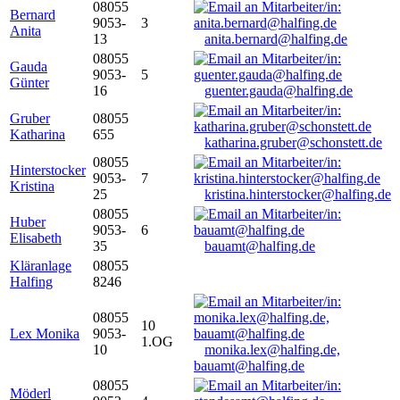
08055
Bernard
9053-
3
Anita
13
anita.bernard@halfing.de
08055
Gauda
9053-
5
Günter
16
guenter.gauda@halfing.de
Gruber
08055
Katharina
655
katharina.gruber@schonstett.de
08055
Hinterstocker
9053-
7
Kristina
25
kristina.hinterstocker@halfing.de
08055
Huber
9053-
6
Elisabeth
35
bauamt@halfing.de
Kläranlage
08055
Halfing
8246
08055
10
Lex Monika
9053-
1.OG
10
monika.lex@halfing.de,
bauamt@halfing.de
08055
Möderl