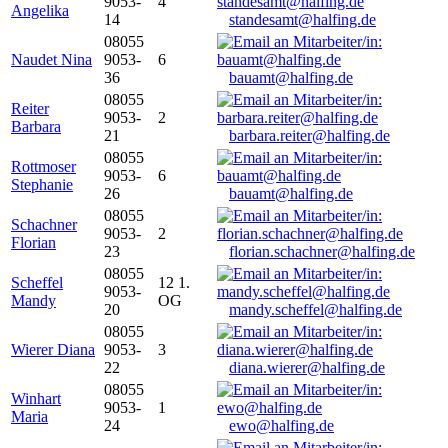
9053-
4
Angelika
14
standesamt@halfing.de
08055
Naudet Nina
9053-
6
36
bauamt@halfing.de
08055
Reiter
9053-
2
Barbara
21
barbara.reiter@halfing.de
08055
Rottmoser
9053-
6
Stephanie
26
bauamt@halfing.de
08055
Schachner
9053-
2
Florian
23
florian.schachner@halfing.de
08055
Scheffel
12 1.
9053-
Mandy
OG
20
mandy.scheffel@halfing.de
08055
Wierer Diana
9053-
3
22
diana.wierer@halfing.de
08055
Winhart
9053-
1
Maria
24
ewo@halfing.de