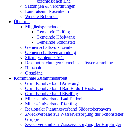
geschlossenen Ehe
Satzungen & Verordnungen
Landratsamt Rosenheim
Weitere Behörden
Über uns
Mitgliedsgemeinden
Gemeinde Halfing
Gemeinde Höslwang
Gemeinde Schonstett
Gemeinschaftsvorsitzender
Gemeinschaftsversammlung
Sitzungskalender VG
Bekanntmachungen Gemeinschaftsversammlung
Haushalt
Ortspläne
Kommunale Zusammenarbeit
Grundschulverband Amerang
Grundschulverband Bad Endorf-Höslwang
Grundschulverband Eiselfing
Mittelschulverband Bad Endorf
Mittelschulverband Eiselfing
Regionaler Planungsverband Südostoberbayern
Zweckverband zur Wasserversorgung der Schonstetter
Gruppe
Zweckverband zur Wasserversorgung der Harpfinger