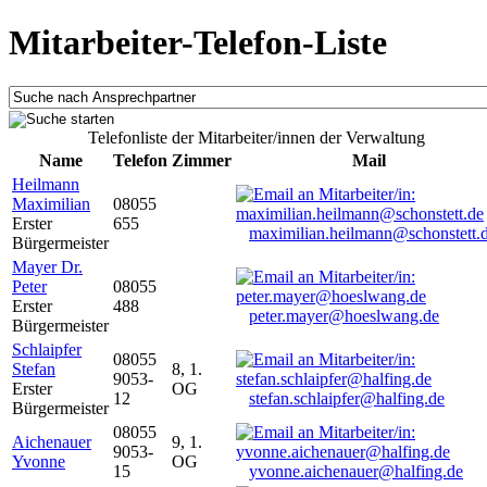
Mitarbeiter-Telefon-Liste
Telefonliste der Mitarbeiter/innen der Verwaltung
Name
Telefon
Zimmer
Mail
Heilmann
Maximilian
08055
Erster
655
maximilian.heilmann@schonstett.
Bürgermeister
Mayer Dr.
Peter
08055
Erster
488
peter.mayer@hoeslwang.de
Bürgermeister
Schlaipfer
08055
Stefan
8, 1.
9053-
Erster
OG
12
stefan.schlaipfer@halfing.de
Bürgermeister
08055
Aichenauer
9, 1.
9053-
Yvonne
OG
15
yvonne.aichenauer@halfing.de