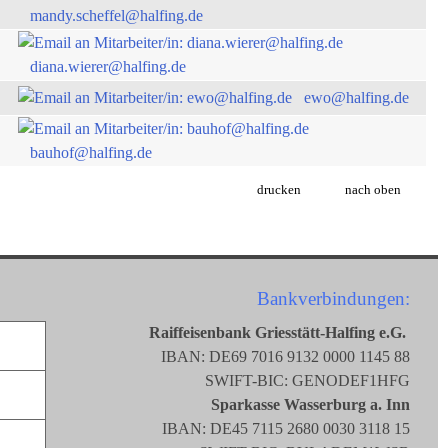
mandy.scheffel@halfing.de
diana.wierer@halfing.de
ewo@halfing.de
bauhof@halfing.de
drucken
nach oben
Bankverbindungen:
Raiffeisenbank Griesstätt-Halfing e.G.
IBAN: DE69 7016 9132 0000 1145 88
SWIFT-BIC: GENODEF1HFG
Sparkasse Wasserburg a. Inn
IBAN: DE45 7115 2680 0030 3118 15