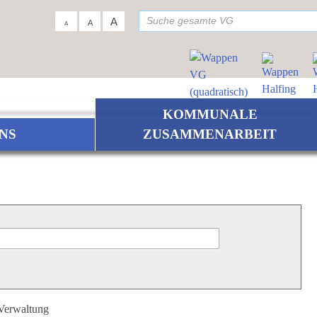
su
A
A
A
KOMMUNALE
NS
ZUSAMMENARBEIT
 Verwaltung