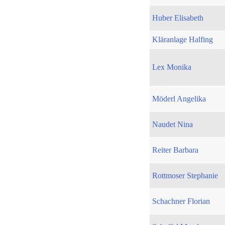
Huber Elisabeth
Kläranlage Halfing
Lex Monika
Möderl Angelika
Naudet Nina
Reiter Barbara
Rottmoser Stephanie
Schachner Florian