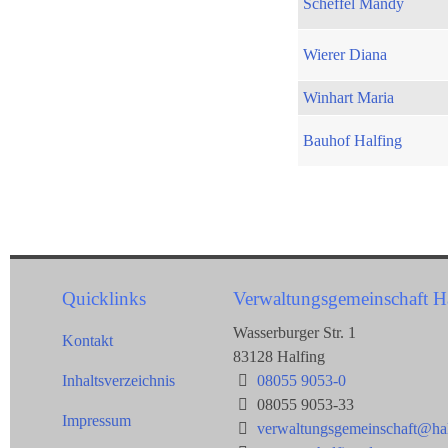
Scheffel Mandy
Wierer Diana
Winhart Maria
Bauhof Halfing
Quicklinks
Verwaltungsgemeinschaft H
Wasserburger Str. 1
Kontakt
83128 Halfing
Inhaltsverzeichnis
08055 9053-0
08055 9053-33
Impressum
verwaltungsgemeinschaft@hal