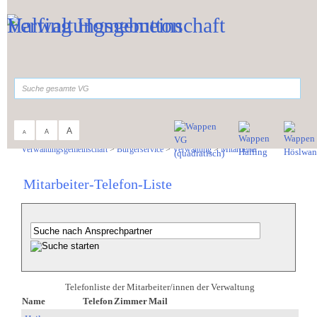
Zum Inhalt
,
zur Navigation
oder
zur Startseite
springen.
suchen
A
A
A
Sie sind hier:
Verwaltungsgemeinschaft
>
Bürgerservice
>
Verwaltung
>
Mitarbeiter
Mitarbeiter-Telefon-Liste
Telefonliste der Mitarbeiter/innen der Verwaltung
Name
Telefon
Zimmer
Mail