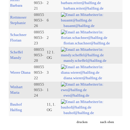
9053-
2
Barbara
21
barbara.reiter@halfing.de
08055
Rottmoser
9053-
6
Stephanie
26
bauamt@halfing.de
08055
Schachner
9053-
2
Florian
23
florian.schachner@halfing.de
08055
Scheffel
12 1.
9053-
Mandy
OG
20
mandy.scheffel@halfing.de
08055
Wierer Diana
9053-
3
22
diana.wierer@halfing.de
08055
Winhart
9053-
1
Maria
24
ewo@halfing.de
Bauhof
11, 1.
Halfing
OG
bauhof@halfing.de
drucken
nach oben