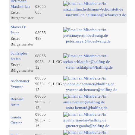
Heilmann
Maximilian
08055
Erster
655
maximilian.heilmann@schonstett.de
Bürgermeister
Mayer Dr.
Peter
08055
Erster
488
peter.mayer@hoeslwang.de
Bürgermeister
Schlaipfer
08055
Stefan
9053-
8, 1. OG
Erster
12
stefan.schlaipfer@halfing.de
Bürgermeister
08055
Aichenauer
9053-
9, 1. OG
Yvonne
15
yvonne.aichenauer@halfing.de
08055
Bernard
9053-
3
Anita
13
anita.bernard@halfing.de
08055
Gauda
9053-
5
Günter
16
guenter.gauda@halfing.de