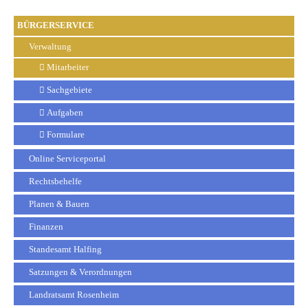
BÜRGERSERVICE
Verwaltung
Mitarbeiter
Sachgebiete
Aufgaben
Formulare
Online Serviceportal
Rechtsbehelfe
Planen & Bauen
Finanzen
Standesamt Halfing
Satzungen & Verordnungen
Landratsamt Rosenheim