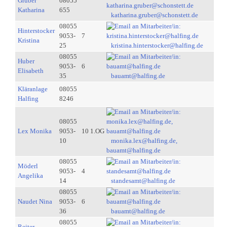
Gruber
08055
Katharina
655
katharina.gruber@schonstett.de
08055
Hinterstocker
9053-
7
Kristina
25
kristina.hinterstocker@halfing.de
08055
Huber
9053-
6
Elisabeth
35
bauamt@halfing.de
Kläranlage
08055
Halfing
8246
08055
Lex Monika
9053-
10 1.OG
10
monika.lex@halfing.de,
bauamt@halfing.de
08055
Möderl
9053-
4
Angelika
14
standesamt@halfing.de
08055
Naudet Nina
9053-
6
36
bauamt@halfing.de
08055
Reiter