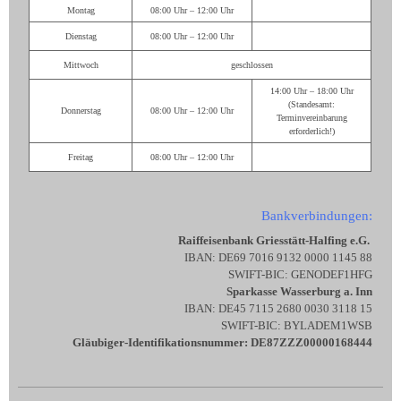
Montag
08:00 Uhr – 12:00 Uhr
Dienstag
08:00 Uhr – 12:00 Uhr
Mittwoch
geschlossen
14:00 Uhr – 18:00 Uhr
(Standesamt:
Donnerstag
08:00 Uhr – 12:00 Uhr
Terminvereinbarung
erforderlich!)
Freitag
08:00 Uhr – 12:00 Uhr
Bankverbindungen:
Raiffeisenbank Griesstätt-Halfing e.G.
IBAN: DE69 7016 9132 0000 1145 88
SWIFT-BIC: GENODEF1HFG
Sparkasse Wasserburg a. Inn
IBAN: DE45 7115 2680 0030 3118 15
SWIFT-BIC: BYLADEM1WSB
Gläubiger-Identifikationsnummer: DE87ZZZ00000168444