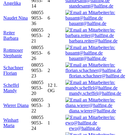
9053-
4
Angelika
14
standesamt@halfing.de
08055
Naudet Nina
9053-
6
36
bauamt@halfing.de
08055
Reiter
9053-
2
Barbara
21
barbara.reiter@halfing.de
08055
Rottmoser
9053-
6
Stephanie
26
bauamt@halfing.de
08055
Schachner
9053-
2
Florian
23
florian.schachner@halfing.de
08055
Scheffel
12 1.
9053-
Mandy
OG
20
mandy.scheffel@halfing.de
08055
Wierer Diana
9053-
3
22
diana.wierer@halfing.de
08055
Winhart
9053-
1
Maria
24
ewo@halfing.de