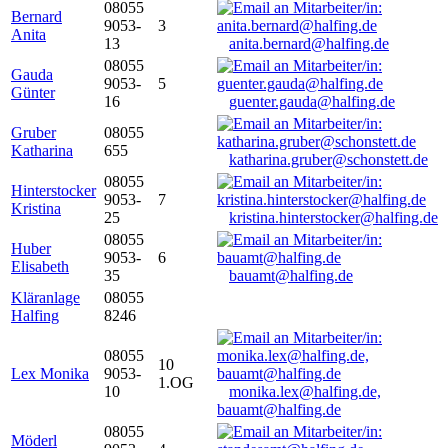
08055
Bernard
9053-
3
Anita
13
anita.bernard@halfing.de
08055
Gauda
9053-
5
Günter
16
guenter.gauda@halfing.de
Gruber
08055
Katharina
655
katharina.gruber@schonstett.de
08055
Hinterstocker
9053-
7
Kristina
25
kristina.hinterstocker@halfing.de
08055
Huber
9053-
6
Elisabeth
35
bauamt@halfing.de
Kläranlage
08055
Halfing
8246
08055
10
Lex Monika
9053-
1.OG
10
monika.lex@halfing.de,
bauamt@halfing.de
08055
Möderl