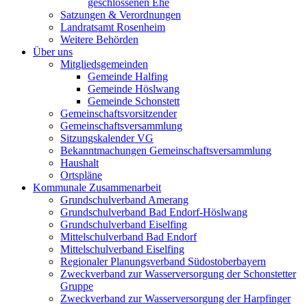
geschlossenen Ehe
Satzungen & Verordnungen
Landratsamt Rosenheim
Weitere Behörden
Über uns
Mitgliedsgemeinden
Gemeinde Halfing
Gemeinde Höslwang
Gemeinde Schonstett
Gemeinschaftsvorsitzender
Gemeinschaftsversammlung
Sitzungskalender VG
Bekanntmachungen Gemeinschaftsversammlung
Haushalt
Ortspläne
Kommunale Zusammenarbeit
Grundschulverband Amerang
Grundschulverband Bad Endorf-Höslwang
Grundschulverband Eiselfing
Mittelschulverband Bad Endorf
Mittelschulverband Eiselfing
Regionaler Planungsverband Südostoberbayern
Zweckverband zur Wasserversorgung der Schonstetter
Gruppe
Zweckverband zur Wasserversorgung der Harpfinger