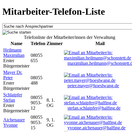
Mitarbeiter-Telefon-Liste
Telefonliste der Mitarbeiter/innen der Verwaltung
Name
Telefon
Zimmer
Mail
Heilmann
Maximilian
08055
Erster
655
maximilian.heilmann@schonstett.
Bürgermeister
Mayer Dr.
Peter
08055
Erster
488
peter.mayer@hoeslwang.de
Bürgermeister
Schlaipfer
08055
Stefan
8, 1.
9053-
Erster
OG
12
stefan.schlaipfer@halfing.de
Bürgermeister
08055
Aichenauer
9, 1.
9053-
Yvonne
OG
15
yvonne.aichenauer@halfing.de