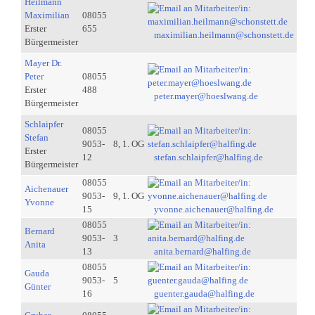
Heilmann
Maximilian
08055
Erster
655
maximilian.heilmann@schonstett.de
Bürgermeister
Mayer Dr.
Peter
08055
Erster
488
peter.mayer@hoeslwang.de
Bürgermeister
Schlaipfer
08055
Stefan
9053-
8, 1. OG
Erster
12
stefan.schlaipfer@halfing.de
Bürgermeister
08055
Aichenauer
9053-
9, 1. OG
Yvonne
15
yvonne.aichenauer@halfing.de
08055
Bernard
9053-
3
Anita
13
anita.bernard@halfing.de
08055
Gauda
9053-
5
Günter
16
guenter.gauda@halfing.de