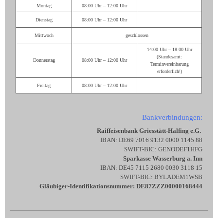
Montag
08:00 Uhr – 12:00 Uhr
Dienstag
08:00 Uhr – 12:00 Uhr
Mittwoch
geschlossen
14:00 Uhr – 18:00 Uhr
(Standesamt:
Donnerstag
08:00 Uhr – 12:00 Uhr
Terminvereinbarung
erforderlich!)
Freitag
08:00 Uhr – 12:00 Uhr
Bankverbindungen:
Raiffeisenbank Griesstätt-Halfing e.G.
IBAN: DE69 7016 9132 0000 1145 88
SWIFT-BIC: GENODEF1HFG
Sparkasse Wasserburg a. Inn
IBAN: DE45 7115 2680 0030 3118 15
SWIFT-BIC: BYLADEM1WSB
Gläubiger-Identifikationsnummer: DE87ZZZ00000168444