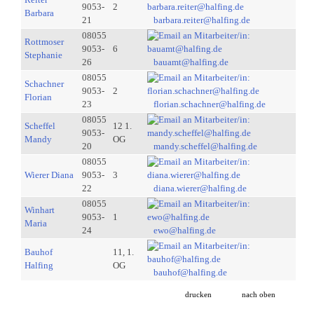
9053-
2
Barbara
21
barbara.reiter@halfing.de
08055
Rottmoser
9053-
6
Stephanie
26
bauamt@halfing.de
08055
Schachner
9053-
2
Florian
23
florian.schachner@halfing.de
08055
Scheffel
12 1.
9053-
Mandy
OG
20
mandy.scheffel@halfing.de
08055
Wierer Diana
9053-
3
22
diana.wierer@halfing.de
08055
Winhart
9053-
1
Maria
24
ewo@halfing.de
Bauhof
11, 1.
Halfing
OG
bauhof@halfing.de
drucken
nach oben