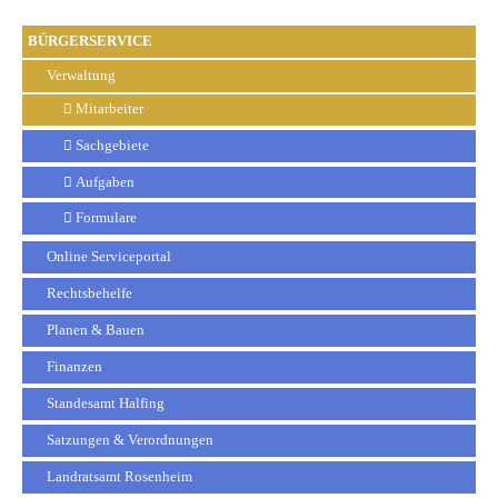
BÜRGERSERVICE
Verwaltung
Mitarbeiter
Sachgebiete
Aufgaben
Formulare
Online Serviceportal
Rechtsbehelfe
Planen & Bauen
Finanzen
Standesamt Halfing
Satzungen & Verordnungen
Landratsamt Rosenheim