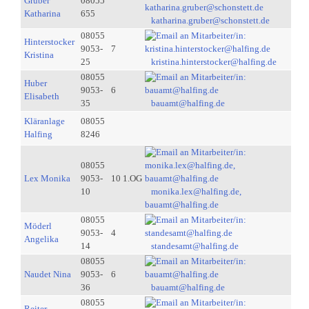
Gruber
08055
Katharina
655
katharina.gruber@schonstett.de
08055
Hinterstocker
9053-
7
Kristina
25
kristina.hinterstocker@halfing.de
08055
Huber
9053-
6
Elisabeth
35
bauamt@halfing.de
Kläranlage
08055
Halfing
8246
08055
Lex Monika
9053-
10 1.OG
10
monika.lex@halfing.de,
bauamt@halfing.de
08055
Möderl
9053-
4
Angelika
14
standesamt@halfing.de
08055
Naudet Nina
9053-
6
36
bauamt@halfing.de
08055
Reiter