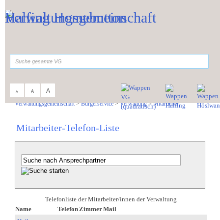
Zum Inhalt
,
zur Navigation
oder
zur Startseite
springen.
suchen
A
A
A
Sie sind hier:
Verwaltungsgemeinschaft
>
Bürgerservice
>
Verwaltung
>
Mitarbeiter
Mitarbeiter-Telefon-Liste
Telefonliste der Mitarbeiter/innen der Verwaltung
Name
Telefon
Zimmer
Mail