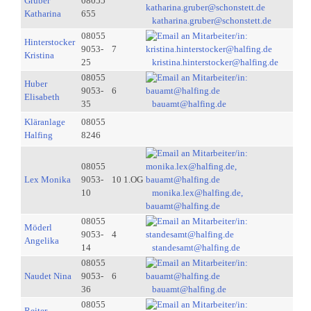
Gruber
08055
Katharina
655
katharina.gruber@schonstett.de
08055
Hinterstocker
9053-
7
Kristina
25
kristina.hinterstocker@halfing.de
08055
Huber
9053-
6
Elisabeth
35
bauamt@halfing.de
Kläranlage
08055
Halfing
8246
08055
Lex Monika
9053-
10 1.OG
10
monika.lex@halfing.de,
bauamt@halfing.de
08055
Möderl
9053-
4
Angelika
14
standesamt@halfing.de
08055
Naudet Nina
9053-
6
36
bauamt@halfing.de
08055
Reiter