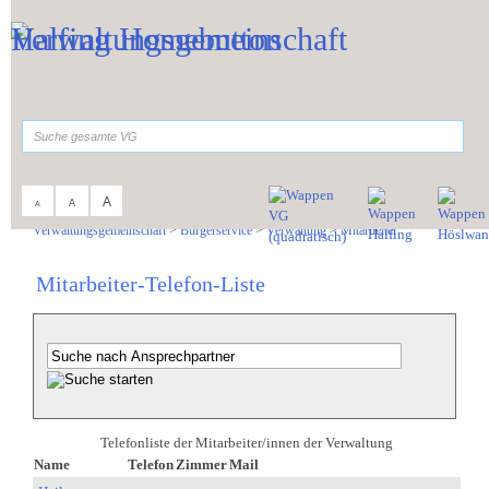
Zum Inhalt
,
zur Navigation
oder
zur Startseite
springen.
suchen
A
A
A
Sie sind hier:
Verwaltungsgemeinschaft
>
Bürgerservice
>
Verwaltung
>
Mitarbeiter
Mitarbeiter-Telefon-Liste
Telefonliste der Mitarbeiter/innen der Verwaltung
Name
Telefon
Zimmer
Mail