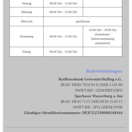
Montag
08:00 Uhr – 12:00 Uhr
Dienstag
08:00 Uhr – 12:00 Uhr
Mittwoch
geschlossen
14:00 Uhr – 18:00 Uhr
(Standesamt:
Donnerstag
08:00 Uhr – 12:00 Uhr
Terminvereinbarung
erforderlich!)
Freitag
08:00 Uhr – 12:00 Uhr
Bankverbindungen:
Raiffeisenbank Griesstätt-Halfing e.G.
IBAN: DE69 7016 9132 0000 1145 88
SWIFT-BIC: GENODEF1HFG
Sparkasse Wasserburg a. Inn
IBAN: DE45 7115 2680 0030 3118 15
SWIFT-BIC: BYLADEM1WSB
Gläubiger-Identifikationsnummer: DE87ZZZ00000168444