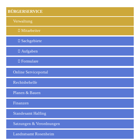
BÜRGERSERVICE
Verwaltung
Mitarbeiter
Sachgebiete
Aufgaben
Formulare
Online Serviceportal
Rechtsbehelfe
Planen & Bauen
Finanzen
Standesamt Halfing
Satzungen & Verordnungen
Landratsamt Rosenheim