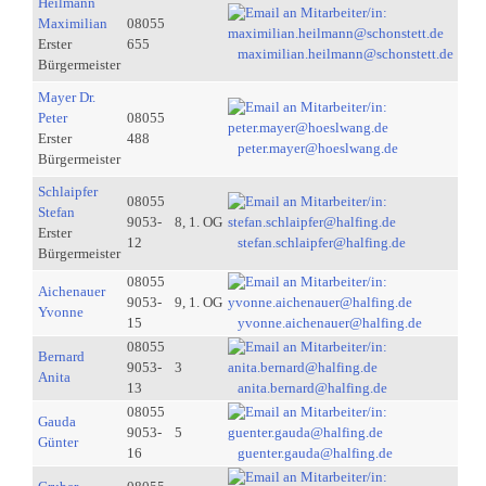
Heilmann
Maximilian
08055
Erster
655
maximilian.heilmann@schonstett.de
Bürgermeister
Mayer Dr.
Peter
08055
Erster
488
peter.mayer@hoeslwang.de
Bürgermeister
Schlaipfer
08055
Stefan
9053-
8, 1. OG
Erster
12
stefan.schlaipfer@halfing.de
Bürgermeister
08055
Aichenauer
9053-
9, 1. OG
Yvonne
15
yvonne.aichenauer@halfing.de
08055
Bernard
9053-
3
Anita
13
anita.bernard@halfing.de
08055
Gauda
9053-
5
Günter
16
guenter.gauda@halfing.de