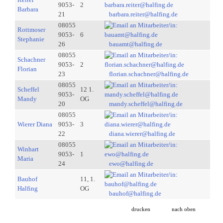
9053-
2
Barbara
21
barbara.reiter@halfing.de
08055
Rottmoser
9053-
6
Stephanie
26
bauamt@halfing.de
08055
Schachner
9053-
2
Florian
23
florian.schachner@halfing.de
08055
Scheffel
12 1.
9053-
Mandy
OG
20
mandy.scheffel@halfing.de
08055
Wierer Diana
9053-
3
22
diana.wierer@halfing.de
08055
Winhart
9053-
1
Maria
24
ewo@halfing.de
Bauhof
11, 1.
Halfing
OG
bauhof@halfing.de
drucken
nach oben