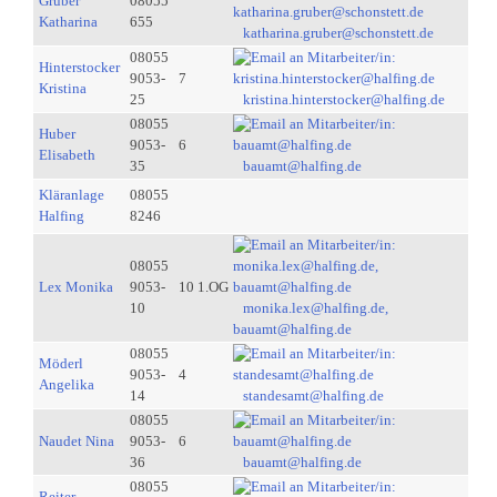
Gruber
08055
Katharina
655
katharina.gruber@schonstett.de
08055
Hinterstocker
9053-
7
Kristina
25
kristina.hinterstocker@halfing.de
08055
Huber
9053-
6
Elisabeth
35
bauamt@halfing.de
Kläranlage
08055
Halfing
8246
08055
Lex Monika
9053-
10 1.OG
10
monika.lex@halfing.de,
bauamt@halfing.de
08055
Möderl
9053-
4
Angelika
14
standesamt@halfing.de
08055
Naudet Nina
9053-
6
36
bauamt@halfing.de
08055
Reiter