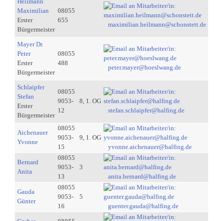
Heilmann
Maximilian
08055
Erster
655
maximilian.heilmann@schonstett.de
Bürgermeister
Mayer Dr.
Peter
08055
Erster
488
peter.mayer@hoeslwang.de
Bürgermeister
Schlaipfer
08055
Stefan
9053-
8, 1. OG
Erster
12
stefan.schlaipfer@halfing.de
Bürgermeister
08055
Aichenauer
9053-
9, 1. OG
Yvonne
15
yvonne.aichenauer@halfing.de
08055
Bernard
9053-
3
Anita
13
anita.bernard@halfing.de
08055
Gauda
9053-
5
Günter
16
guenter.gauda@halfing.de