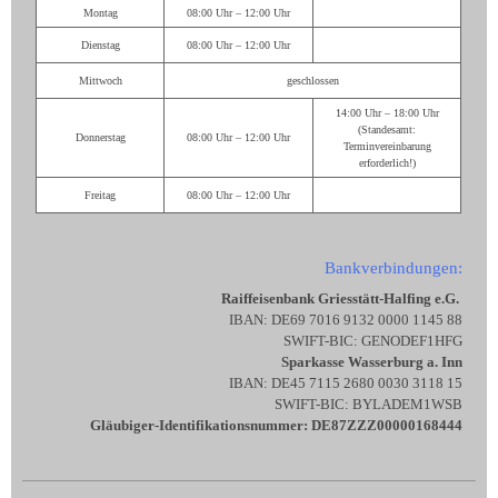
Montag
08:00 Uhr – 12:00 Uhr
Dienstag
08:00 Uhr – 12:00 Uhr
Mittwoch
geschlossen
14:00 Uhr – 18:00 Uhr
(Standesamt:
Donnerstag
08:00 Uhr – 12:00 Uhr
Terminvereinbarung
erforderlich!)
Freitag
08:00 Uhr – 12:00 Uhr
Bankverbindungen:
Raiffeisenbank Griesstätt-Halfing e.G.
IBAN: DE69 7016 9132 0000 1145 88
SWIFT-BIC: GENODEF1HFG
Sparkasse Wasserburg a. Inn
IBAN: DE45 7115 2680 0030 3118 15
SWIFT-BIC: BYLADEM1WSB
Gläubiger-Identifikationsnummer: DE87ZZZ00000168444