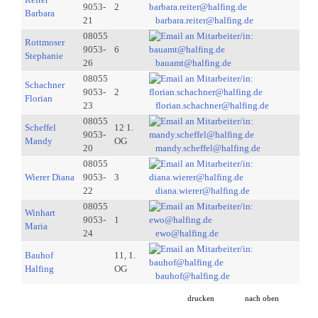
9053-
2
Barbara
21
barbara.reiter@halfing.de
08055
Rottmoser
9053-
6
Stephanie
26
bauamt@halfing.de
08055
Schachner
9053-
2
Florian
23
florian.schachner@halfing.de
08055
Scheffel
12 1.
9053-
Mandy
OG
20
mandy.scheffel@halfing.de
08055
Wierer Diana
9053-
3
22
diana.wierer@halfing.de
08055
Winhart
9053-
1
Maria
24
ewo@halfing.de
Bauhof
11, 1.
Halfing
OG
bauhof@halfing.de
drucken
nach oben