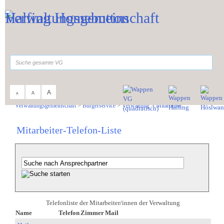
Zum Inhalt
,
zur Navigation
oder
zur Startseite
springen.
suchen
A
A
A
Sie sind hier:
Verwaltungsgemeinschaft
>
Bürgerservice
>
Verwaltung
>
Mitarbeiter
Mitarbeiter-Telefon-Liste
Telefonliste der Mitarbeiter/innen der Verwaltung
Name
Telefon
Zimmer
Mail