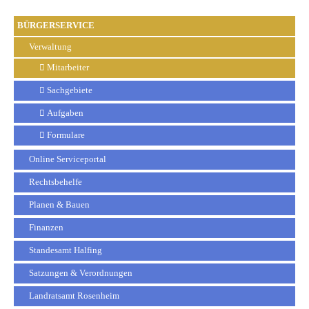
BÜRGERSERVICE
Verwaltung
Mitarbeiter
Sachgebiete
Aufgaben
Formulare
Online Serviceportal
Rechtsbehelfe
Planen & Bauen
Finanzen
Standesamt Halfing
Satzungen & Verordnungen
Landratsamt Rosenheim