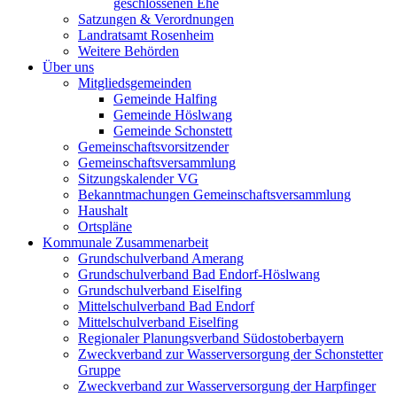
geschlossenen Ehe
Satzungen & Verordnungen
Landratsamt Rosenheim
Weitere Behörden
Über uns
Mitgliedsgemeinden
Gemeinde Halfing
Gemeinde Höslwang
Gemeinde Schonstett
Gemeinschaftsvorsitzender
Gemeinschaftsversammlung
Sitzungskalender VG
Bekanntmachungen Gemeinschaftsversammlung
Haushalt
Ortspläne
Kommunale Zusammenarbeit
Grundschulverband Amerang
Grundschulverband Bad Endorf-Höslwang
Grundschulverband Eiselfing
Mittelschulverband Bad Endorf
Mittelschulverband Eiselfing
Regionaler Planungsverband Südostoberbayern
Zweckverband zur Wasserversorgung der Schonstetter
Gruppe
Zweckverband zur Wasserversorgung der Harpfinger