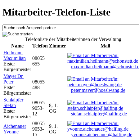
Mitarbeiter-Telefon-Liste
Telefonliste der Mitarbeiter/innen der Verwaltung
Name
Telefon
Zimmer
Mail
Heilmann
Maximilian
08055
Erster
655
maximilian.heilmann@schonstett.
Bürgermeister
Mayer Dr.
Peter
08055
Erster
488
peter.mayer@hoeslwang.de
Bürgermeister
Schlaipfer
08055
Stefan
8, 1.
9053-
Erster
OG
12
stefan.schlaipfer@halfing.de
Bürgermeister
08055
Aichenauer
9, 1.
9053-
Yvonne
OG
15
yvonne.aichenauer@halfing.de