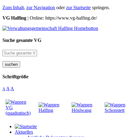
Zum Inhalt
,
zur Navigation
oder
zur Startseite
springen.
VG Halfing
| Online: https://www.vg-halfing.de/
Suche gesamte VG
suchen
Schriftgröße
A
A
A
Aktuelles