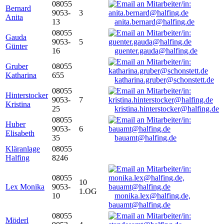
08055
Bernard
9053-
3
Anita
13
anita.bernard@halfing.de
08055
Gauda
9053-
5
Günter
16
guenter.gauda@halfing.de
Gruber
08055
Katharina
655
katharina.gruber@schonstett.de
08055
Hinterstocker
9053-
7
Kristina
25
kristina.hinterstocker@halfing.de
08055
Huber
9053-
6
Elisabeth
35
bauamt@halfing.de
Kläranlage
08055
Halfing
8246
08055
10
Lex Monika
9053-
1.OG
10
monika.lex@halfing.de,
bauamt@halfing.de
08055
Möderl