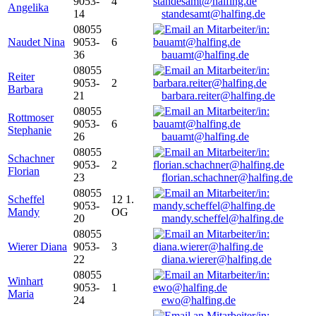
9053-
4
Angelika
14
standesamt@halfing.de
08055
Naudet Nina
9053-
6
36
bauamt@halfing.de
08055
Reiter
9053-
2
Barbara
21
barbara.reiter@halfing.de
08055
Rottmoser
9053-
6
Stephanie
26
bauamt@halfing.de
08055
Schachner
9053-
2
Florian
23
florian.schachner@halfing.de
08055
Scheffel
12 1.
9053-
Mandy
OG
20
mandy.scheffel@halfing.de
08055
Wierer Diana
9053-
3
22
diana.wierer@halfing.de
08055
Winhart
9053-
1
Maria
24
ewo@halfing.de