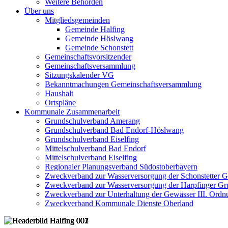
Weitere Behörden
Über uns
Mitgliedsgemeinden
Gemeinde Halfing
Gemeinde Höslwang
Gemeinde Schonstett
Gemeinschaftsvorsitzender
Gemeinschaftsversammlung
Sitzungskalender VG
Bekanntmachungen Gemeinschaftsversammlung
Haushalt
Ortspläne
Kommunale Zusammenarbeit
Grundschulverband Amerang
Grundschulverband Bad Endorf-Höslwang
Grundschulverband Eiselfing
Mittelschulverband Bad Endorf
Mittelschulverband Eiselfing
Regionaler Planungsverband Südostoberbayern
Zweckverband zur Wasserversorgung der Schonstetter 
Zweckverband zur Wasserversorgung der Harpfinger Gr
Zweckverband zur Unterhaltung der Gewässer III. Ordnu
Zweckverband Kommunale Dienste Oberland