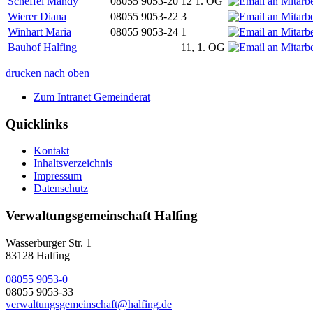
Scheffel Mandy
08055 9053-20
12 1. OG
Wierer Diana
08055 9053-22
3
Winhart Maria
08055 9053-24
1
Bauhof Halfing
11, 1. OG
drucken
nach oben
Zum Intranet Gemeinderat
Quicklinks
Kontakt
Inhaltsverzeichnis
Impressum
Datenschutz
Verwaltungsgemeinschaft Halfing
Wasserburger Str. 1
83128 Halfing
08055 9053-0
08055 9053-33
verwaltungsgemeinschaft@halfing.de