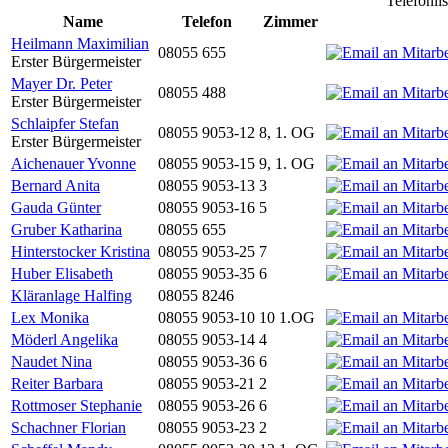
Telefonli
Name
Telefon
Zimmer
Heilmann Maximilian
08055 655
Erster Bürgermeister
Mayer Dr. Peter
08055 488
Erster Bürgermeister
Schlaipfer Stefan
08055 9053-12
8, 1. OG
Erster Bürgermeister
Aichenauer Yvonne
08055 9053-15
9, 1. OG
Bernard Anita
08055 9053-13
3
Gauda Günter
08055 9053-16
5
Gruber Katharina
08055 655
Hinterstocker Kristina
08055 9053-25
7
Huber Elisabeth
08055 9053-35
6
Kläranlage Halfing
08055 8246
Lex Monika
08055 9053-10
10 1.OG
Möderl Angelika
08055 9053-14
4
Naudet Nina
08055 9053-36
6
Reiter Barbara
08055 9053-21
2
Rottmoser Stephanie
08055 9053-26
6
Schachner Florian
08055 9053-23
2