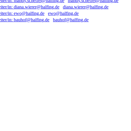
mandy.scheffel@halfing.de
diana.wierer@halfing.de
ewo@halfing.de
bauhof@halfing.de