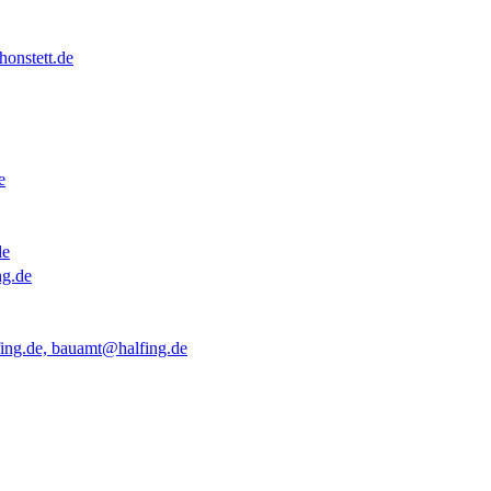
onstett.de
e
de
ng.de
ing.de, bauamt@halfing.de