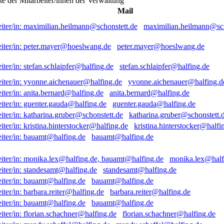
ste der Mitarbeiter/innen der Verwaltung
Mail
maximilian.heilmann@sch
peter.mayer@hoeslwang.de
stefan.schlaipfer@halfing.de
yvonne.aichenauer@halfing.d
anita.bernard@halfing.de
guenter.gauda@halfing.de
katharina.gruber@schonstett.
kristina.hinterstocker@halfi
bauamt@halfing.de
monika.lex@half
standesamt@halfing.de
bauamt@halfing.de
barbara.reiter@halfing.de
bauamt@halfing.de
florian.schachner@halfing.de