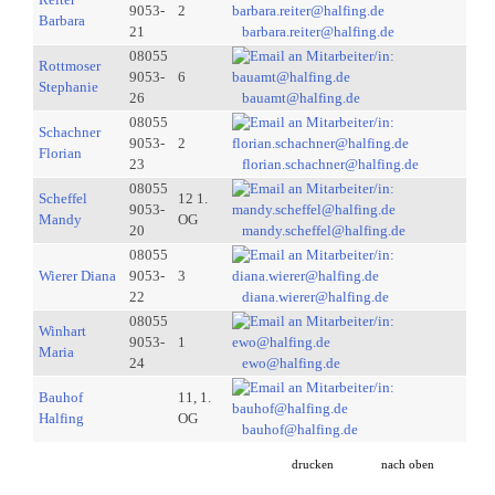
9053-
2
Barbara
21
barbara.reiter@halfing.de
08055
Rottmoser
9053-
6
Stephanie
26
bauamt@halfing.de
08055
Schachner
9053-
2
Florian
23
florian.schachner@halfing.de
08055
Scheffel
12 1.
9053-
Mandy
OG
20
mandy.scheffel@halfing.de
08055
Wierer Diana
9053-
3
22
diana.wierer@halfing.de
08055
Winhart
9053-
1
Maria
24
ewo@halfing.de
Bauhof
11, 1.
Halfing
OG
bauhof@halfing.de
drucken
nach oben