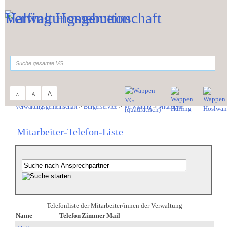
Zum Inhalt
,
zur Navigation
oder
zur Startseite
springen.
suchen
A
A
A
Sie sind hier:
Verwaltungsgemeinschaft
>
Bürgerservice
>
Verwaltung
>
Mitarbeiter
Mitarbeiter-Telefon-Liste
Telefonliste der Mitarbeiter/innen der Verwaltung
Name
Telefon
Zimmer
Mail