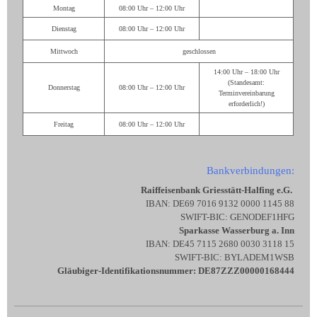
Montag
08:00 Uhr – 12:00 Uhr
Dienstag
08:00 Uhr – 12:00 Uhr
Mittwoch
geschlossen
14:00 Uhr – 18:00 Uhr
(Standesamt:
Donnerstag
08:00 Uhr – 12:00 Uhr
Terminvereinbarung
erforderlich!)
Freitag
08:00 Uhr – 12:00 Uhr
Bankverbindungen:
Raiffeisenbank Griesstätt-Halfing e.G.
IBAN: DE69 7016 9132 0000 1145 88
SWIFT-BIC: GENODEF1HFG
Sparkasse Wasserburg a. Inn
IBAN: DE45 7115 2680 0030 3118 15
SWIFT-BIC: BYLADEM1WSB
Gläubiger-Identifikationsnummer: DE87ZZZ00000168444