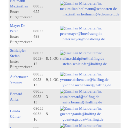
Heilmann
Maximilian
08055
Erster
655
maximilian.heilmann@schonstett.de
Bürgermeister
Mayer Dr.
Peter
08055
Erster
488
peter.mayer@hoeslwang.de
Bürgermeister
Schlaipfer
08055
Stefan
9053-
8, 1. OG
Erster
12
stefan.schlaipfer@halfing.de
Bürgermeister
08055
Aichenauer
9053-
9, 1. OG
Yvonne
15
yvonne.aichenauer@halfing.de
08055
Bernard
9053-
3
Anita
13
anita.bernard@halfing.de
08055
Gauda
9053-
5
Günter
16
guenter.gauda@halfing.de