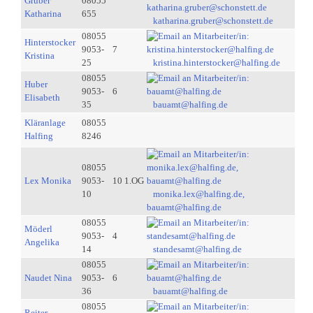
Gruber
08055
Katharina
655
katharina.gruber@schonstett.de
08055
Hinterstocker
9053-
7
Kristina
25
kristina.hinterstocker@halfing.de
08055
Huber
9053-
6
Elisabeth
35
bauamt@halfing.de
Kläranlage
08055
Halfing
8246
08055
Lex Monika
9053-
10 1.OG
10
monika.lex@halfing.de,
bauamt@halfing.de
08055
Möderl
9053-
4
Angelika
14
standesamt@halfing.de
08055
Naudet Nina
9053-
6
36
bauamt@halfing.de
08055
Reiter