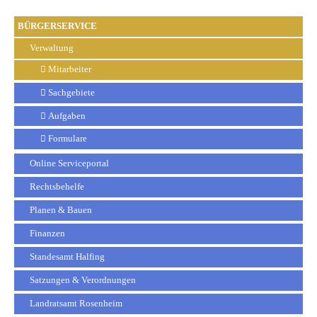
BÜRGERSERVICE
Verwaltung
Mitarbeiter
Sachgebiete
Aufgaben
Formulare
Online Serviceportal
Rechtsbehelfe
Planen & Bauen
Finanzen
Standesamt Halfing
Satzungen & Verordnungen
Landratsamt Rosenheim