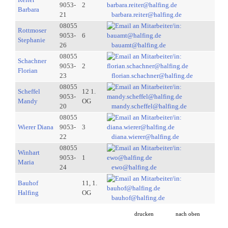
9053-
2
Barbara
21
barbara.reiter@halfing.de
08055
Rottmoser
9053-
6
Stephanie
26
bauamt@halfing.de
08055
Schachner
9053-
2
Florian
23
florian.schachner@halfing.de
08055
Scheffel
12 1.
9053-
Mandy
OG
20
mandy.scheffel@halfing.de
08055
Wierer Diana
9053-
3
22
diana.wierer@halfing.de
08055
Winhart
9053-
1
Maria
24
ewo@halfing.de
Bauhof
11, 1.
Halfing
OG
bauhof@halfing.de
drucken
nach oben