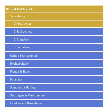
BÜRGERSERVICE
Verwaltung
Mitarbeiter
Sachgebiete
Aufgaben
Formulare
Online Serviceportal
Rechtsbehelfe
Planen & Bauen
Finanzen
Standesamt Halfing
Satzungen & Verordnungen
Landratsamt Rosenheim