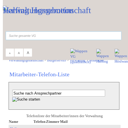
Zum Inhalt
,
zur Navigation
oder
zur Startseite
springen.
suchen
A
A
A
Sie sind hier:
Verwaltungsgemeinschaft
>
Bürgerservice
>
Verwaltung
>
Mitarbeiter
Mitarbeiter-Telefon-Liste
Telefonliste der Mitarbeiter/innen der Verwaltung
Name
Telefon
Zimmer
Mail