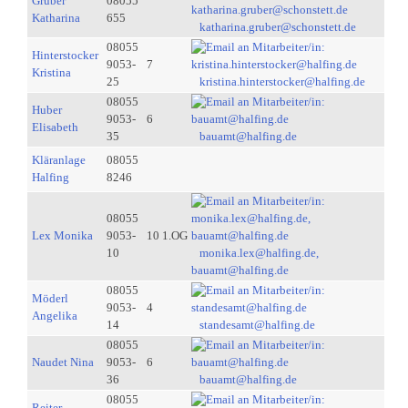
Gruber
08055
Katharina
655
katharina.gruber@schonstett.de
08055
Hinterstocker
9053-
7
Kristina
25
kristina.hinterstocker@halfing.de
08055
Huber
9053-
6
Elisabeth
35
bauamt@halfing.de
Kläranlage
08055
Halfing
8246
08055
Lex Monika
9053-
10 1.OG
10
monika.lex@halfing.de,
bauamt@halfing.de
08055
Möderl
9053-
4
Angelika
14
standesamt@halfing.de
08055
Naudet Nina
9053-
6
36
bauamt@halfing.de
08055
Reiter