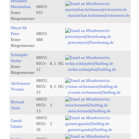
Heilmann
Maximilian
08055
Erster
655
maximilian.heilmann@schonstett.de
Bürgermeister
Mayer Dr.
Peter
08055
Erster
488
peter.mayer@hoeslwang.de
Bürgermeister
Schlaipfer
08055
Stefan
9053-
8, 1. OG
Erster
12
stefan.schlaipfer@halfing.de
Bürgermeister
08055
Aichenauer
9053-
9, 1. OG
Yvonne
15
yvonne.aichenauer@halfing.de
08055
Bernard
9053-
3
Anita
13
anita.bernard@halfing.de
08055
Gauda
9053-
5
Günter
16
guenter.gauda@halfing.de