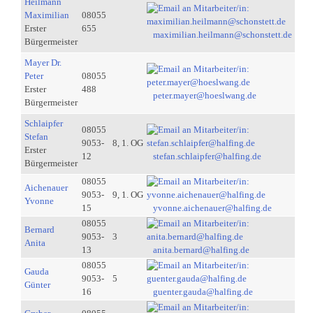
Heilmann
Maximilian
08055
Erster
655
maximilian.heilmann@schonstett.de
Bürgermeister
Mayer Dr.
Peter
08055
Erster
488
peter.mayer@hoeslwang.de
Bürgermeister
Schlaipfer
08055
Stefan
9053-
8, 1. OG
Erster
12
stefan.schlaipfer@halfing.de
Bürgermeister
08055
Aichenauer
9053-
9, 1. OG
Yvonne
15
yvonne.aichenauer@halfing.de
08055
Bernard
9053-
3
Anita
13
anita.bernard@halfing.de
08055
Gauda
9053-
5
Günter
16
guenter.gauda@halfing.de