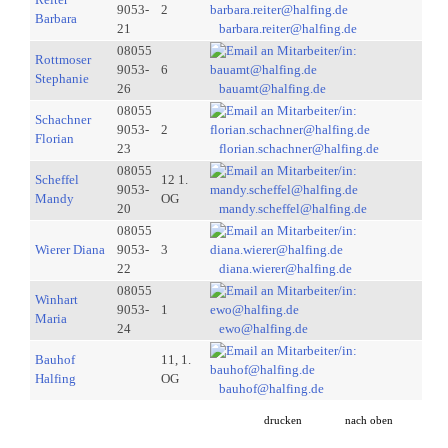
9053-
2
Barbara
21
barbara.reiter@halfing.de
08055
Rottmoser
9053-
6
Stephanie
26
bauamt@halfing.de
08055
Schachner
9053-
2
Florian
23
florian.schachner@halfing.de
08055
Scheffel
12 1.
9053-
Mandy
OG
20
mandy.scheffel@halfing.de
08055
Wierer Diana
9053-
3
22
diana.wierer@halfing.de
08055
Winhart
9053-
1
Maria
24
ewo@halfing.de
Bauhof
11, 1.
Halfing
OG
bauhof@halfing.de
drucken
nach oben