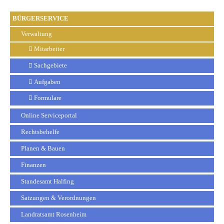
BÜRGERSERVICE
Verwaltung
Mitarbeiter
Sachgebiete
Aufgaben
Formulare
Online Serviceportal
Rechtsbehelfe
Planen & Bauen
Finanzen
Standesamt Halfing
Satzungen & Verordnungen
Landratsamt Rosenheim