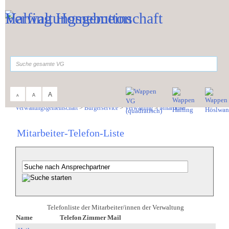
Zum Inhalt
,
zur Navigation
oder
zur Startseite
springen.
suchen
A
A
A
Sie sind hier:
Verwaltungsgemeinschaft
>
Bürgerservice
>
Verwaltung
>
Mitarbeiter
Mitarbeiter-Telefon-Liste
Telefonliste der Mitarbeiter/innen der Verwaltung
Name
Telefon
Zimmer
Mail