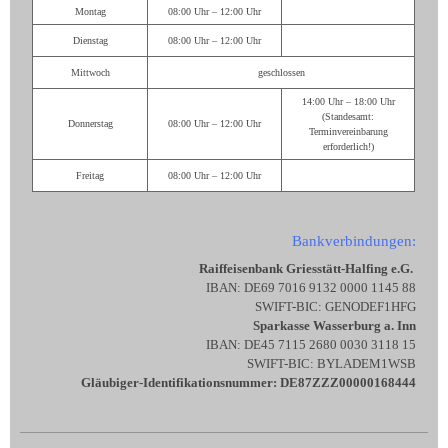
Montag
08:00 Uhr – 12:00 Uhr
Dienstag
08:00 Uhr – 12:00 Uhr
Mittwoch
geschlossen
14:00 Uhr – 18:00 Uhr
(Standesamt:
Donnerstag
08:00 Uhr – 12:00 Uhr
Terminvereinbarung
erforderlich!)
Freitag
08:00 Uhr – 12:00 Uhr
Bankverbindungen:
Raiffeisenbank Griesstätt-Halfing e.G.
IBAN: DE69 7016 9132 0000 1145 88
SWIFT-BIC: GENODEF1HFG
Sparkasse Wasserburg a. Inn
IBAN: DE45 7115 2680 0030 3118 15
SWIFT-BIC: BYLADEM1WSB
Gläubiger-Identifikationsnummer: DE87ZZZ00000168444