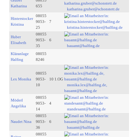
Gruber
08055
Katharina
655
katharina.gruber@schonstett.de
08055
Hinterstocker
9053-
7
Kristina
25
kristina.hinterstocker@halfing.de
08055
Huber
9053-
6
Elisabeth
35
bauamt@halfing.de
Kläranlage
08055
Halfing
8246
08055
Lex Monika
9053-
10 1.OG
10
monika.lex@halfing.de,
bauamt@halfing.de
08055
Möderl
9053-
4
Angelika
14
standesamt@halfing.de
08055
Naudet Nina
9053-
6
36
bauamt@halfing.de
08055
Reiter