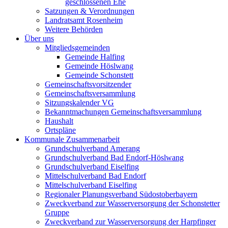
geschlossenen Ehe
Satzungen & Verordnungen
Landratsamt Rosenheim
Weitere Behörden
Über uns
Mitgliedsgemeinden
Gemeinde Halfing
Gemeinde Höslwang
Gemeinde Schonstett
Gemeinschaftsvorsitzender
Gemeinschaftsversammlung
Sitzungskalender VG
Bekanntmachungen Gemeinschaftsversammlung
Haushalt
Ortspläne
Kommunale Zusammenarbeit
Grundschulverband Amerang
Grundschulverband Bad Endorf-Höslwang
Grundschulverband Eiselfing
Mittelschulverband Bad Endorf
Mittelschulverband Eiselfing
Regionaler Planungsverband Südostoberbayern
Zweckverband zur Wasserversorgung der Schonstetter
Gruppe
Zweckverband zur Wasserversorgung der Harpfinger