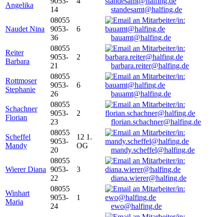
9053-
4
Angelika
14
standesamt@halfing.de
08055
Naudet Nina
9053-
6
36
bauamt@halfing.de
08055
Reiter
9053-
2
Barbara
21
barbara.reiter@halfing.de
08055
Rottmoser
9053-
6
Stephanie
26
bauamt@halfing.de
08055
Schachner
9053-
2
Florian
23
florian.schachner@halfing.de
08055
Scheffel
12 1.
9053-
Mandy
OG
20
mandy.scheffel@halfing.de
08055
Wierer Diana
9053-
3
22
diana.wierer@halfing.de
08055
Winhart
9053-
1
Maria
24
ewo@halfing.de