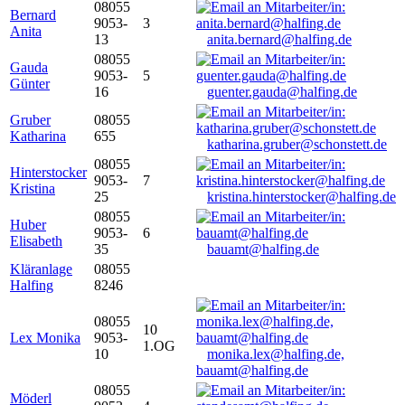
08055
Bernard
9053-
3
Anita
13
anita.bernard@halfing.de
08055
Gauda
9053-
5
Günter
16
guenter.gauda@halfing.de
Gruber
08055
Katharina
655
katharina.gruber@schonstett.de
08055
Hinterstocker
9053-
7
Kristina
25
kristina.hinterstocker@halfing.de
08055
Huber
9053-
6
Elisabeth
35
bauamt@halfing.de
Kläranlage
08055
Halfing
8246
08055
10
Lex Monika
9053-
1.OG
10
monika.lex@halfing.de,
bauamt@halfing.de
08055
Möderl