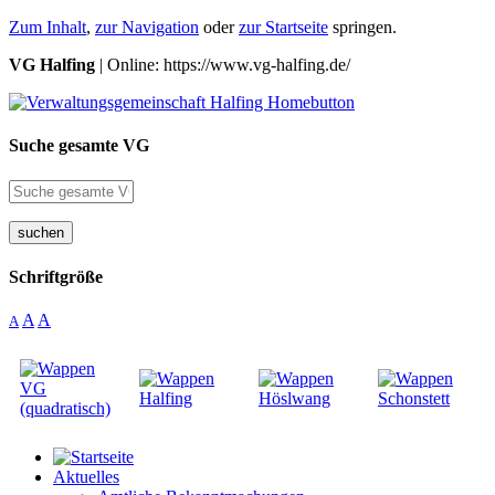
Zum Inhalt
,
zur Navigation
oder
zur Startseite
springen.
VG Halfing
| Online: https://www.vg-halfing.de/
Suche gesamte VG
suchen
Schriftgröße
A
A
A
Aktuelles