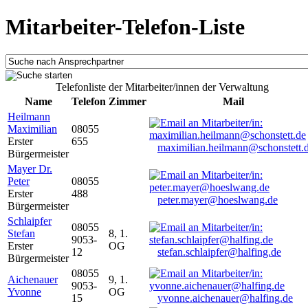
Mitarbeiter-Telefon-Liste
Telefonliste der Mitarbeiter/innen der Verwaltung
Name
Telefon
Zimmer
Mail
Heilmann
Maximilian
08055
Erster
655
maximilian.heilmann@schonstett.
Bürgermeister
Mayer Dr.
Peter
08055
Erster
488
peter.mayer@hoeslwang.de
Bürgermeister
Schlaipfer
08055
Stefan
8, 1.
9053-
Erster
OG
12
stefan.schlaipfer@halfing.de
Bürgermeister
08055
Aichenauer
9, 1.
9053-
Yvonne
OG
15
yvonne.aichenauer@halfing.de