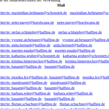
ste der Mitarbeiter/innen der Verwaltung
Mail
maximilian.heilmann@sch
peter.mayer@hoeslwang.de
stefan.schlaipfer@halfing.de
yvonne.aichenauer@halfing.d
anita.bernard@halfing.de
guenter.gauda@halfing.de
katharina.gruber@schonstett.
kristina.hinterstocker@halfi
bauamt@halfing.de
monika.lex@half
standesamt@halfing.de
bauamt@halfing.de
barbara.reiter@halfing.de
bauamt@halfing.de
florian.schachner@halfing.de