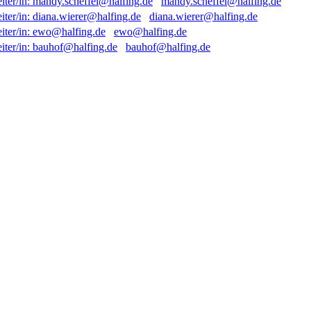
mandy.scheffel@halfing.de
diana.wierer@halfing.de
ewo@halfing.de
bauhof@halfing.de