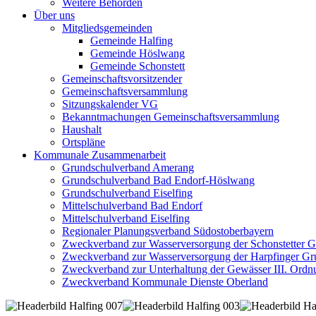
Weitere Behörden
Über uns
Mitgliedsgemeinden
Gemeinde Halfing
Gemeinde Höslwang
Gemeinde Schonstett
Gemeinschaftsvorsitzender
Gemeinschaftsversammlung
Sitzungskalender VG
Bekanntmachungen Gemeinschaftsversammlung
Haushalt
Ortspläne
Kommunale Zusammenarbeit
Grundschulverband Amerang
Grundschulverband Bad Endorf-Höslwang
Grundschulverband Eiselfing
Mittelschulverband Bad Endorf
Mittelschulverband Eiselfing
Regionaler Planungsverband Südostoberbayern
Zweckverband zur Wasserversorgung der Schonstetter 
Zweckverband zur Wasserversorgung der Harpfinger Gr
Zweckverband zur Unterhaltung der Gewässer III. Ordnu
Zweckverband Kommunale Dienste Oberland