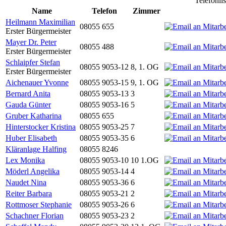
Telefonli
Name
Telefon
Zimmer
Heilmann Maximilian
08055 655
Erster Bürgermeister
Mayer Dr. Peter
08055 488
Erster Bürgermeister
Schlaipfer Stefan
08055 9053-12
8, 1. OG
Erster Bürgermeister
Aichenauer Yvonne
08055 9053-15
9, 1. OG
Bernard Anita
08055 9053-13
3
Gauda Günter
08055 9053-16
5
Gruber Katharina
08055 655
Hinterstocker Kristina
08055 9053-25
7
Huber Elisabeth
08055 9053-35
6
Kläranlage Halfing
08055 8246
Lex Monika
08055 9053-10
10 1.OG
Möderl Angelika
08055 9053-14
4
Naudet Nina
08055 9053-36
6
Reiter Barbara
08055 9053-21
2
Rottmoser Stephanie
08055 9053-26
6
Schachner Florian
08055 9053-23
2