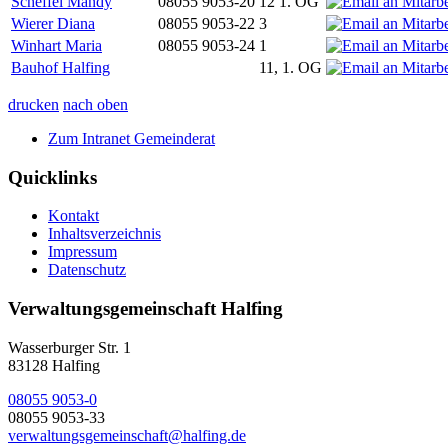
Scheffel Mandy
08055 9053-20
12 1. OG
Wierer Diana
08055 9053-22
3
Winhart Maria
08055 9053-24
1
Bauhof Halfing
11, 1. OG
drucken
nach oben
Zum Intranet Gemeinderat
Quicklinks
Kontakt
Inhaltsverzeichnis
Impressum
Datenschutz
Verwaltungsgemeinschaft Halfing
Wasserburger Str. 1
83128 Halfing
08055 9053-0
08055 9053-33
verwaltungsgemeinschaft@halfing.de