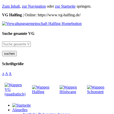
Zum Inhalt
,
zur Navigation
oder
zur Startseite
springen.
VG Halfing
| Online: https://www.vg-halfing.de/
Suche gesamte VG
suchen
Schriftgröße
A
A
A
Aktuelles