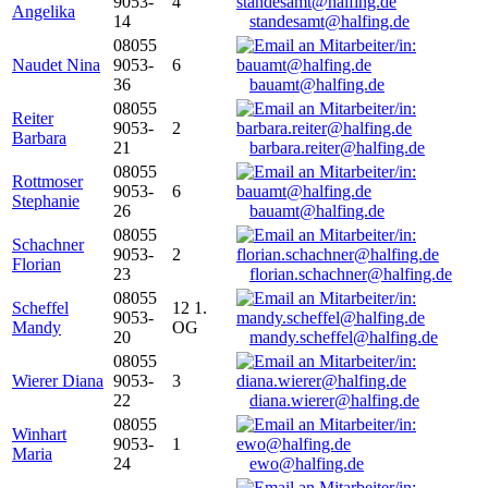
9053-
4
Angelika
14
standesamt@halfing.de
08055
Naudet Nina
9053-
6
36
bauamt@halfing.de
08055
Reiter
9053-
2
Barbara
21
barbara.reiter@halfing.de
08055
Rottmoser
9053-
6
Stephanie
26
bauamt@halfing.de
08055
Schachner
9053-
2
Florian
23
florian.schachner@halfing.de
08055
Scheffel
12 1.
9053-
Mandy
OG
20
mandy.scheffel@halfing.de
08055
Wierer Diana
9053-
3
22
diana.wierer@halfing.de
08055
Winhart
9053-
1
Maria
24
ewo@halfing.de