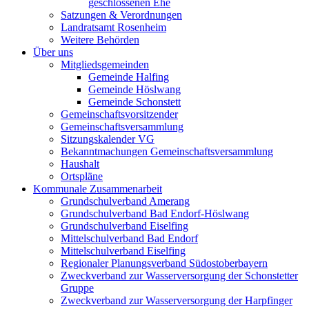
geschlossenen Ehe
Satzungen & Verordnungen
Landratsamt Rosenheim
Weitere Behörden
Über uns
Mitgliedsgemeinden
Gemeinde Halfing
Gemeinde Höslwang
Gemeinde Schonstett
Gemeinschaftsvorsitzender
Gemeinschaftsversammlung
Sitzungskalender VG
Bekanntmachungen Gemeinschaftsversammlung
Haushalt
Ortspläne
Kommunale Zusammenarbeit
Grundschulverband Amerang
Grundschulverband Bad Endorf-Höslwang
Grundschulverband Eiselfing
Mittelschulverband Bad Endorf
Mittelschulverband Eiselfing
Regionaler Planungsverband Südostoberbayern
Zweckverband zur Wasserversorgung der Schonstetter
Gruppe
Zweckverband zur Wasserversorgung der Harpfinger