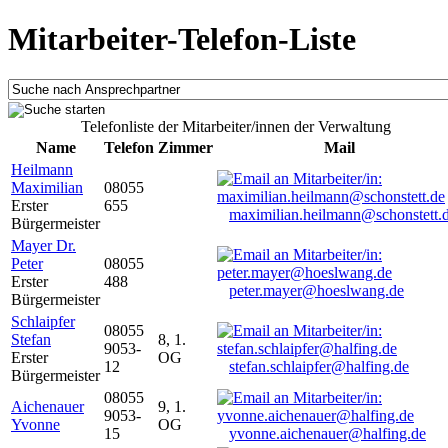
Mitarbeiter-Telefon-Liste
Telefonliste der Mitarbeiter/innen der Verwaltung
Name
Telefon
Zimmer
Mail
Heilmann
Maximilian
08055
Erster
655
maximilian.heilmann@schonstett.
Bürgermeister
Mayer Dr.
Peter
08055
Erster
488
peter.mayer@hoeslwang.de
Bürgermeister
Schlaipfer
08055
Stefan
8, 1.
9053-
Erster
OG
12
stefan.schlaipfer@halfing.de
Bürgermeister
08055
Aichenauer
9, 1.
9053-
Yvonne
OG
15
yvonne.aichenauer@halfing.de