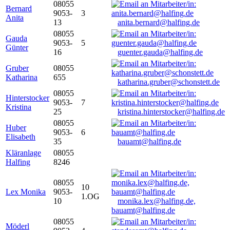
08055
Bernard
9053-
3
Anita
13
anita.bernard@halfing.de
08055
Gauda
9053-
5
Günter
16
guenter.gauda@halfing.de
Gruber
08055
Katharina
655
katharina.gruber@schonstett.de
08055
Hinterstocker
9053-
7
Kristina
25
kristina.hinterstocker@halfing.de
08055
Huber
9053-
6
Elisabeth
35
bauamt@halfing.de
Kläranlage
08055
Halfing
8246
08055
10
Lex Monika
9053-
1.OG
10
monika.lex@halfing.de,
bauamt@halfing.de
08055
Möderl